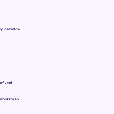
 op dezelfde
of veel
veroorzaken