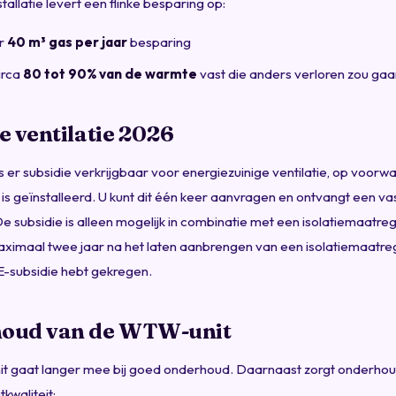
llatie levert een flinke besparing op:
r
40 m³ gas per jaar
besparing
irca
80 tot 90% van de warmte
vast die anders verloren zou ga
e ventilatie 2026
 er subsidie verkrijgbaar voor energiezuinige ventilatie, op voorw
is geïnstalleerd. U kunt dit één keer aanvragen en ontvangt een v
De subsidie is alleen mogelijk in combinatie met een isolatiemaatreg
aximaal twee jaar na het laten aanbrengen van een isolatiemaatr
E-subsidie hebt gekregen.
oud van de WTW-unit
 gaat langer mee bij goed onderhoud. Daarnaast zorgt onderho
kwaliteit: