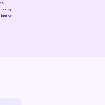
tho-
 maar op
 jaar en