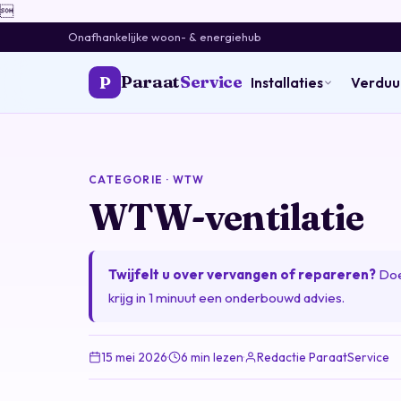

Onafhankelijke woon- & energiehub
Paraat
Service
P
Installaties
Verdu
CATEGORIE · WTW
WTW-ventilatie
Twijfelt u over vervangen of repareren?
Doe
krijg in 1 minuut een onderbouwd advies.
15 mei 2026
·
6 min lezen
·
Redactie ParaatService