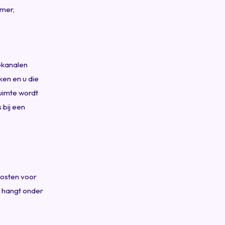
amer,
iekanalen
en en u die
ruimte wordt
 bij een
osten voor
, hangt onder