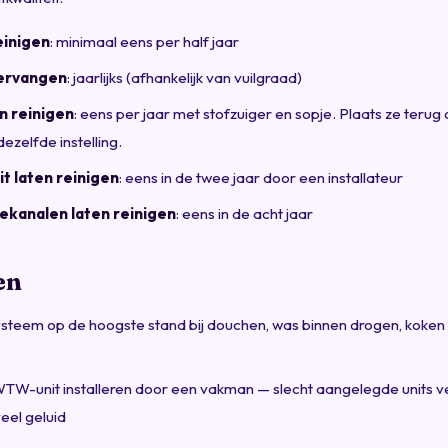
einigen
: minimaal eens per half jaar
vervangen
: jaarlijks (afhankelijk van vuilgraad)
n reinigen
: eens per jaar met stofzuiger en sopje. Plaats ze terug
ezelfde instelling.
 laten reinigen
: eens in de twee jaar door een installateur
iekanalen laten reinigen
: eens in de acht jaar
en
ysteem op de hoogste stand bij douchen, was binnen drogen, koken 
TW-unit installeren door een vakman — slecht aangelegde units 
eel geluid