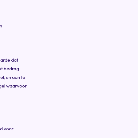
an
aarde dat
ast bedrag
el, en aan te
egel waarvoor
ud voor