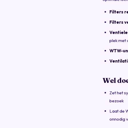
Filters r
Filters 
Ventiele
plek met d
WTW-unit
Ventilat
Wel do
Zet het s
bezoek
Laat de W
onnodig v