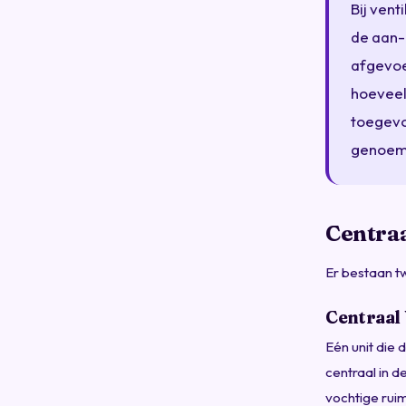
Bij ven
de aan- 
afgevoe
hoeveel
toegevo
genoem
Centra
Er bestaan 
Centraa
Eén unit die 
centraal in d
vochtige ruim