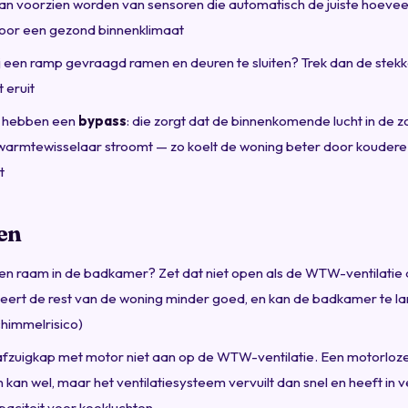
kan voorzien worden van sensoren die automatisch de juiste hoeveel
voor een gezond binnenklimaat
j een ramp gevraagd ramen en deuren te sluiten? Trek dan de stek
 eruit
s hebben een
bypass
: die zorgt dat de binnenkomende lucht in de z
warmtewisselaar stroomt — zo koelt de woning beter door kouder
t
en
en raam in de badkamer? Zet dat niet open als de WTW-ventilatie
leert de rest van de woning minder goed, en kan de badkamer te la
schimmelrisico)
 afzuigkap met motor niet aan op de WTW-ventilatie. Een motorloz
n kan wel, maar het ventilatiesysteem vervuilt dan snel en heeft in 
paciteit voor kookluchten