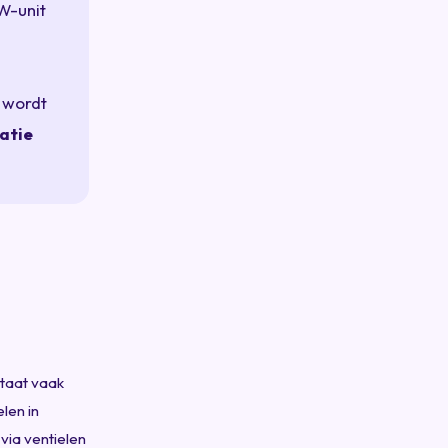
W-unit
e wordt
atie
staat vaak
len in
via ventielen