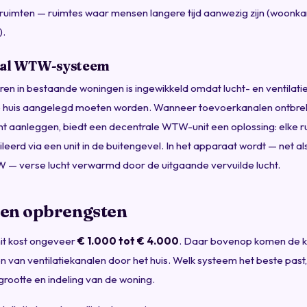
ijfruimten — ruimtes waar mensen langere tijd aanwezig zijn (woonk
).
aal WTW-systeem
ren in bestaande woningen is ingewikkeld omdat lucht- en ventilat
e huis aangelegd moeten worden. Wanneer toevoerkanalen ontbrek
kunt aanleggen, biedt een decentrale WTW-unit een oplossing: elke 
leerd via een unit in de buitengevel. In het apparaat wordt — net als
 — verse lucht verwarmd door de uitgaande vervuilde lucht.
 en opbrengsten
t kost ongeveer
€ 1.000 tot € 4.000
. Daar bovenop komen de k
n van ventilatiekanalen door het huis. Welk systeem het beste past
grootte en indeling van de woning.