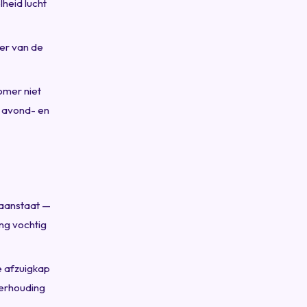
heid lucht
ker van de
omer niet
e avond- en
 aanstaat —
ng vochtig
e afzuigkap
verhouding