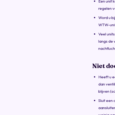
Een unit 
regelen 
Word u bi
WTW-unit
Veel unit
langs de 
nachtluch
Niet do
Heeft u e
dan venti
blijven (
Sluit een
aansluite
weinig ca