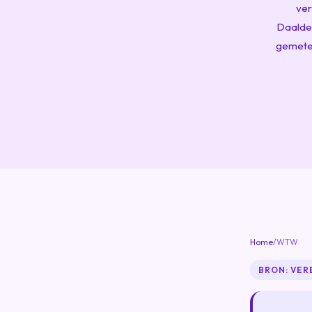
ver
Daalder
gemeten
Home
/
WTW
BRON: VER