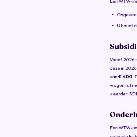
Een WTW-insta
Ongevee
U houdt c
Subsidi
Vanaf 2026 is
deze in 2026 
van
€ 400
. 
vragen tot m
u eerder ISD
Onderh
Een WTW-unit
optimale lucht