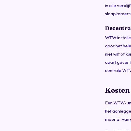
in alle verbl
slaapkamers
Decentr
WTW installe
door het hel
niet wilt of 
apart geventi
centrale WTW
Kosten
Een WTW-uni
het aanlegge
meer af van 