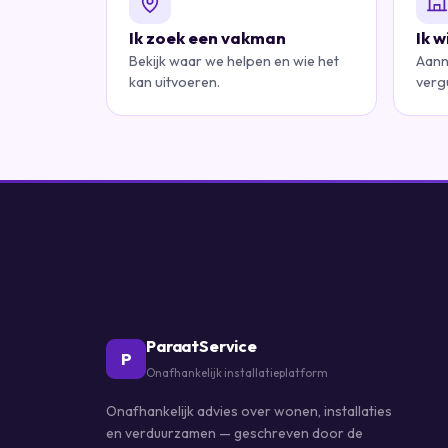
Ik zoek een vakman
Ik 
Bekijk waar we helpen en wie het
Aann
kan uitvoeren.
verg
ParaatService
P
Onafhankelijk installatieplatform
Onafhankelijk advies over wonen, installaties
en verduurzamen — geschreven door de