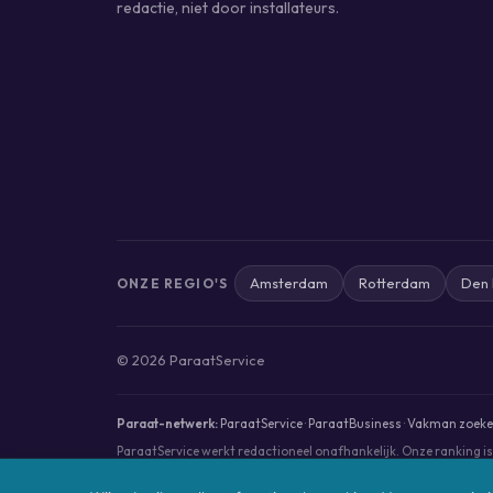
redactie, niet door installateurs.
Amsterdam
Rotterdam
Den
ONZE REGIO'S
© 2026 ParaatService
Paraat-netwerk:
ParaatService
·
ParaatBusiness
·
Vakman zoeken
ParaatService werkt redactioneel onafhankelijk. Onze ranking i