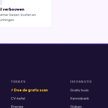
wil verbouwen
emer kiezen, kosten en
unningen.
THEMA'S
INFORMATIE
⚡ Doe de gratis scan
Gratis tools
CV-ketel
Kennisbank
Energie
Gidsen