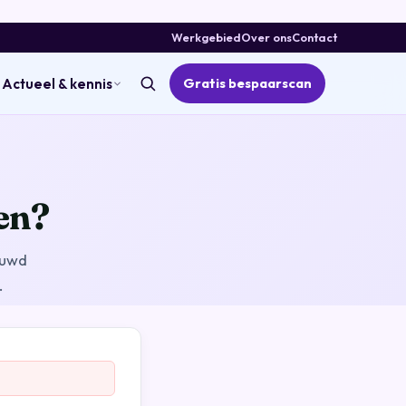
Werkgebied
Over ons
Contact
Gratis bespaarscan
Actueel & kennis
en?
ouwd
.