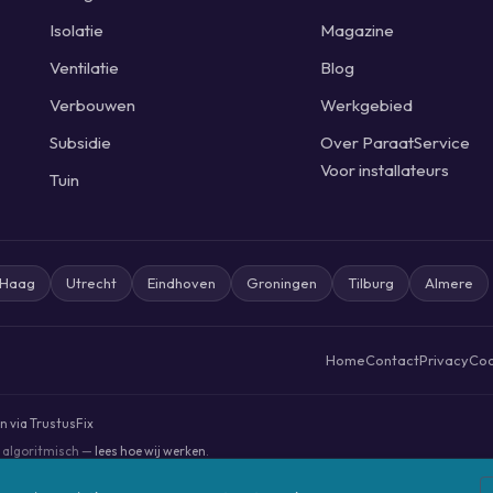
Isolatie
Magazine
Ventilatie
Blog
Verbouwen
Werkgebied
Subsidie
Over ParaatService
Voor installateurs
Tuin
 Haag
Utrecht
Eindhoven
Groningen
Tilburg
Almere
Home
Contact
Privacy
Coo
 via TrustusFix
s algoritmisch —
lees hoe wij werken
.