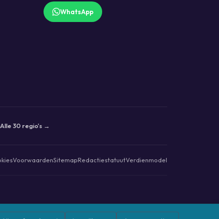
WhatsApp
Alle 30 regio's →
kies
Voorwaarden
Sitemap
Redactiestatuut
Verdienmodel