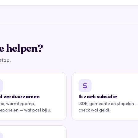
e helpen?
stap.
wil verduurzamen
Ik zoek subsidie
atie, warmtepomp,
ISDE, gemeente en stapelen 
epanelen — wat past bij u.
check wat geldt.