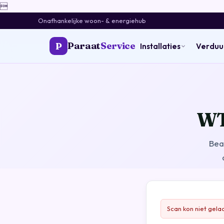

Onafhankelijke woon- & energiehub
Paraat
Service
P
Installaties
Verdu
WT
Bea
Scan kon niet gela