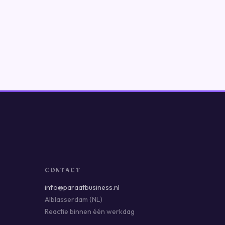
CONTACT
info@paraatbusiness.nl
Alblasserdam (NL)
Reactie binnen één werkdag