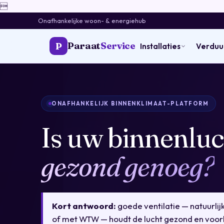

Onafhankelijke woon- & energiehub
Paraat
Service
P
Installaties
Verdu
ONAFHANKELIJK BINNENKLIMAAT-PLATFORM
Is uw binnenluc
gezond genoeg?
Kort antwoord:
goede ventilatie — natuurli
of met WTW — houdt de lucht gezond en voor