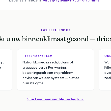
Liever eerst inlezen?
Vergelijk systemen
·
Vocht of schimmel?
TWIJFELT U NOG?
t u uw binnenklimaat gezond — drie
PASSEND SYSTEEM
OND
ij u
Natuurlijk, mechanisch, balans of
Wat
e
vraaggestuurd? Per woning,
Filt
bewoningspatroon en probleem
over
adviseren we een systeem — niet de
zoal
duurste optie.
Start met een ventilatiecheck →