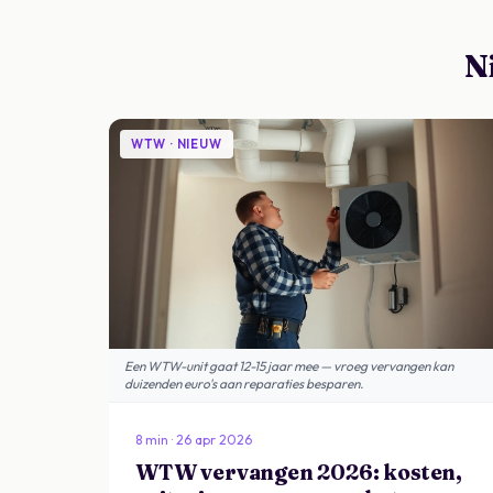
N
WTW · NIEUW
Een WTW-unit gaat 12-15 jaar mee — vroeg vervangen kan
duizenden euro's aan reparaties besparen.
8 min · 26 apr 2026
WTW vervangen 2026: kosten,