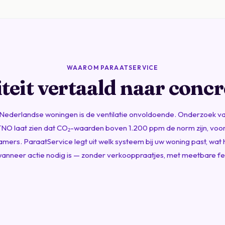
WAAROM PARAATSERVICE
teit vertaald naar concr
l Nederlandse woningen is de ventilatie onvoldoende. Onderzoek v
TNO
laat zien dat CO₂-waarden boven 1.200 ppm de norm zijn, voora
mers. ParaatService legt uit welk systeem bij uw woning past, wat 
anneer actie nodig is — zonder verkooppraatjes, met meetbare fe