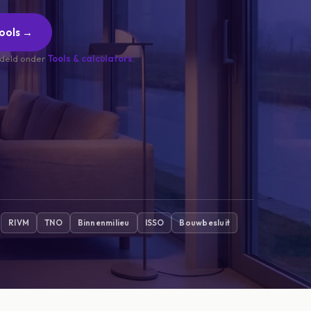
Tools →
ndeld onder
Tools & calculators
.
RIVM
TNO
Binnenmilieu
ISSO
Bouwbesluit