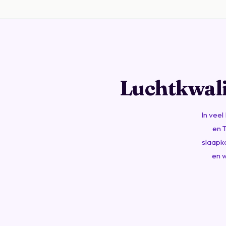
Luchtkwali
In vee
en
slaapka
en w