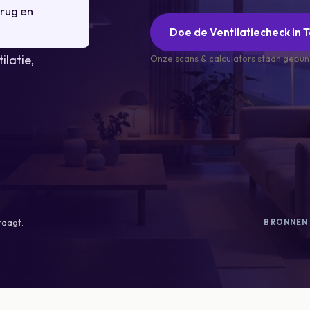
rug en
Doe de Ventilatiecheck in 
ilatie,
Onze scans & calculators staan gebu
.
raagt.
BRONNEN