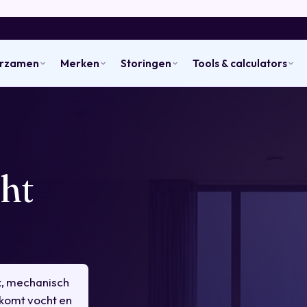
urzamen
Merken
Storingen
Tools & calculators
ht
jk, mechanisch
komt vocht en