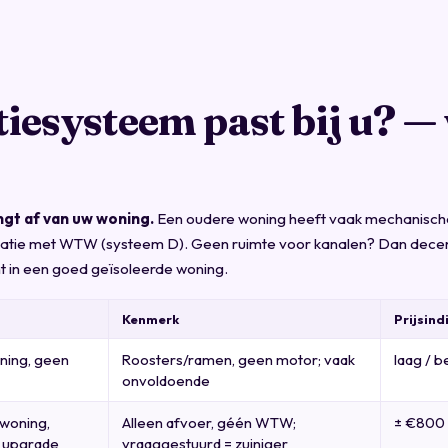
tiesysteem past bij u? — 
gt af van uw woning.
Een oudere woning heeft vaak mechanische
tilatie met WTW (systeem D). Geen ruimte voor kanalen? Dan de
t in een goed geïsoleerde woning.
Kenmerk
Prijsindi
ning, geen
Roosters/ramen, geen motor; vaak
laag / 
onvoldoende
woning,
Alleen afvoer, géén WTW;
± €800 
 upgrade
vraaggestuurd = zuiniger