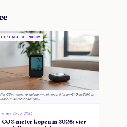
ce
GEZONDHEID · NIEUW
Vier CO₂-meters vergeleken — het verschil tussen €40 en €180 zit
vooral in de sensor-techniek.
6 min · 26 apr 2026
CO2-meter kopen in 2026: vier