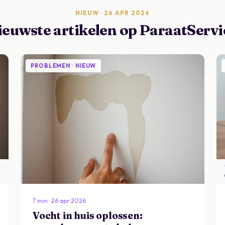
NIEUW · 26 APR 2026
ieuwste artikelen op ParaatServi
PROBLEMEN · NIEUW
Vocht heeft acht hoofdoorzaken — herken het type voordat u een
ontvochtiger koopt.
7 min · 26 apr 2026
Vocht in huis oplossen: