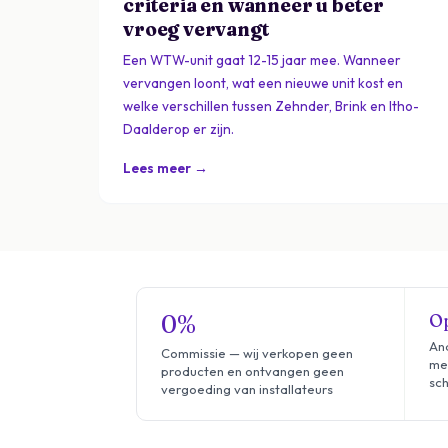
criteria en wanneer u beter
vroeg vervangt
Een WTW-unit gaat 12-15 jaar mee. Wanneer
vervangen loont, wat een nieuwe unit kost en
welke verschillen tussen Zehnder, Brink en Itho-
Daalderop er zijn.
Lees meer →
0%
Op
Ana
Commissie — wij verkopen geen
me
producten en ontvangen geen
sch
vergoeding van installateurs