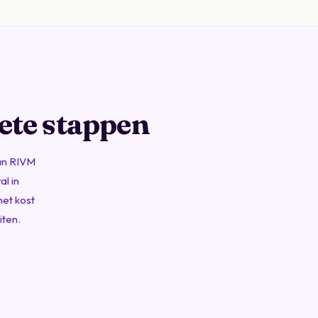
ete stappen
an
RIVM
l in
het kost
iten.