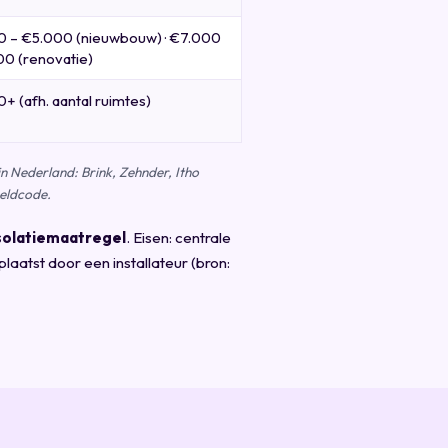
0 – €5.000 (nieuwbouw) · €7.000
00 (renovatie)
+ (afh. aantal ruimtes)
n Nederland: Brink, Zehnder, Itho
eldcode.
isolatiemaatregel
. Eisen: centrale
atst door een installateur (bron: