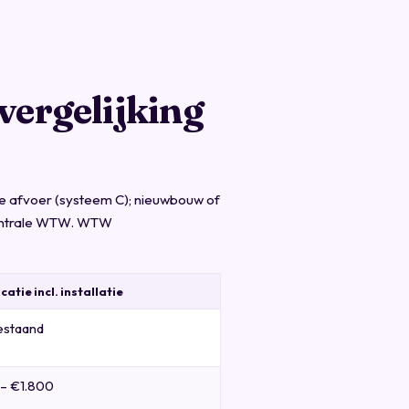
vergelijking
 afvoer (systeem C); nieuwbouw of
centrale WTW. WTW
catie incl. installatie
bestaand
– €1.800