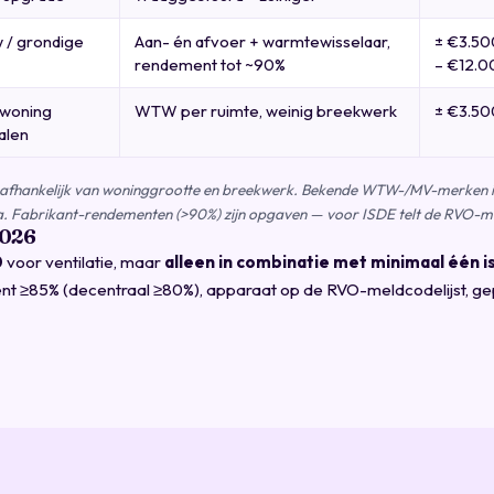
 / grondige
Aan- én afvoer + warmtewisselaar,
± €3.50
rendement tot ~90%
– €12.0
 woning
WTW per ruimte, weinig breekwerk
± €3.500
alen
terk afhankelijk van woninggrootte en breekwerk. Bekende WTW-/MV-merken i
. Fabrikant-rendementen (>90%) zijn opgaven — voor ISDE telt de RVO-m
2026
0
voor ventilatie, maar
alleen in combinatie met minimaal één 
 ≥85% (decentraal ≥80%), apparaat op de RVO-meldcodelijst, gepla