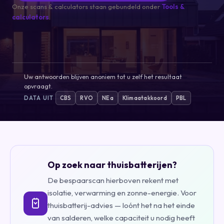
Onze scans & calculators staan gebundeld onder
Tools &
calculators
.
Uw antwoorden blijven anoniem tot u zelf het resultaat
opvraagt.
DATA UIT
CBS
RVO
NEa
Klimaatakkoord
PBL
Op zoek naar thuisbatterijen?
De bespaarscan hierboven rekent met
isolatie, verwarming en zonne-energie. Voor
thuisbatterij-advies — loónt het na het einde
van salderen, welke capaciteit u nodig heeft