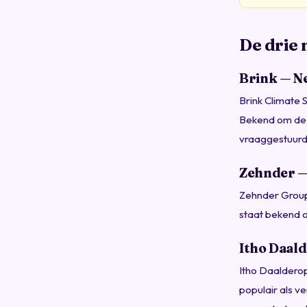
De drie 
Brink — Ne
Brink Climate 
Bekend om de 
vraaggestuurd
Zehnder — 
Zehnder Group 
staat bekend o
Itho Daal
Itho Daalderop
populair als v