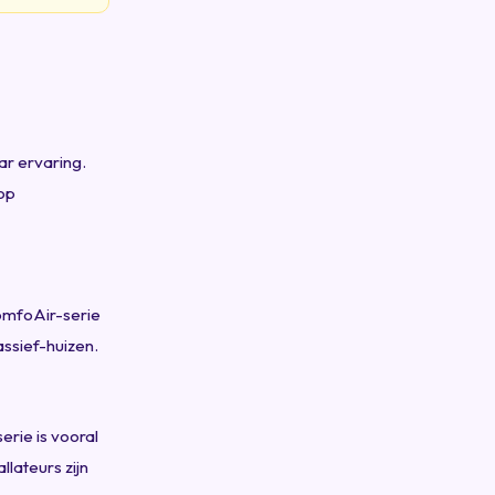
ar ervaring.
op
ComfoAir-serie
ssief-huizen.
erie is vooral
llateurs zijn