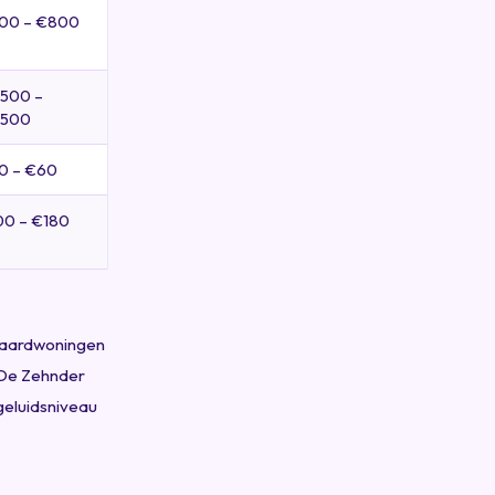
00 – €800
.500 –
.500
0 – €60
00 – €180
ndaardwoningen
. De Zehnder
geluidsniveau