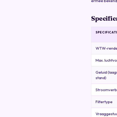
ermee bekend
Specific
SPECIFICAT
WTW-rend
Max. luchtv
Geluid (laag
stand)
Stroomverb
Filtertype
Vraaggestu