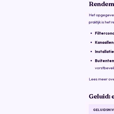
Rendeme
Het opgegeve
praktijk is het
Filtercond
Kanaallen
Installati
Buitente
vorstbeveil
Lees meer over
Geluid: 
GELUIDSNI