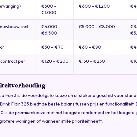
vervanging)
€500 –
€600 – €1.200
€4
€1.000
nieuwbouw, incl.
€4.000 –
€5.000 – €8.000
€3
€6.500
€5
aar
€50 – €70
€60 – €90
€4
contract per
€120 – €200
€150 – €250
€1
iteitverhouding
o Fan 3 is de voordeligste keuze en uitstekend geschikt voor sta
Brink Flair 325 biedt de beste balans tussen prijs en functionaliteit
 is de premiumkeuze met het hoogste rendement en het laagste 
grotere woningen of wanneer stilte prioriteit heeft.