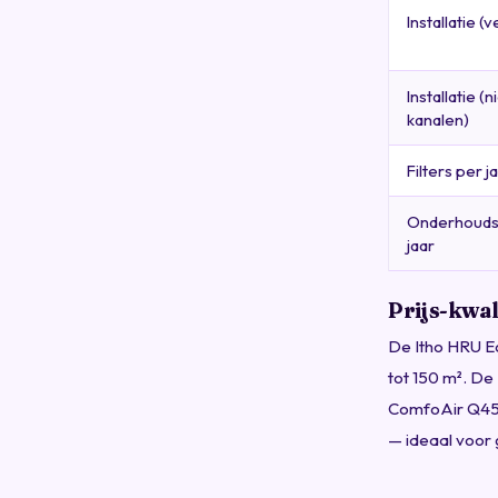
Installatie (
Installatie (
kanalen)
Filters per j
Onderhouds
jaar
Prijs-kwal
De Itho HRU Ec
tot 150 m². De 
ComfoAir Q450
— ideaal voor 