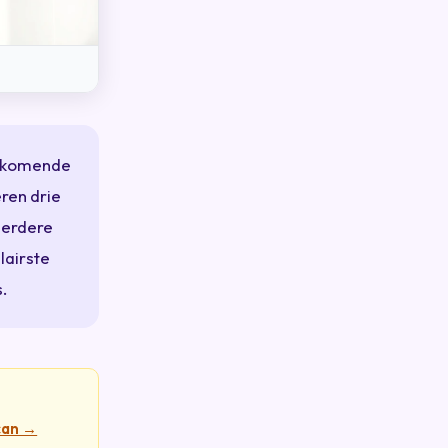
e komende
ren drie
eerdere
lairste
.
can →