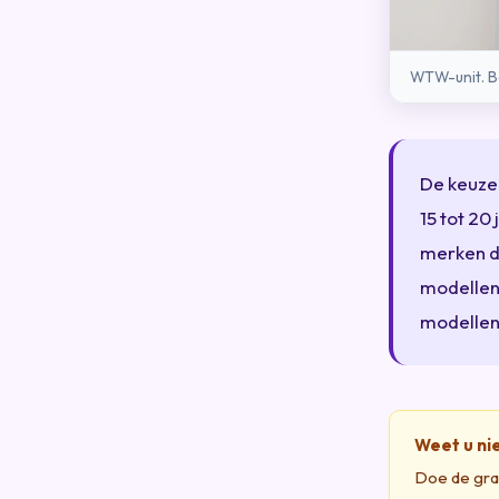
WTW-unit. Be
De keuze
15 tot 20
merken de
modellen,
modellen 
Weet u ni
Doe de grat