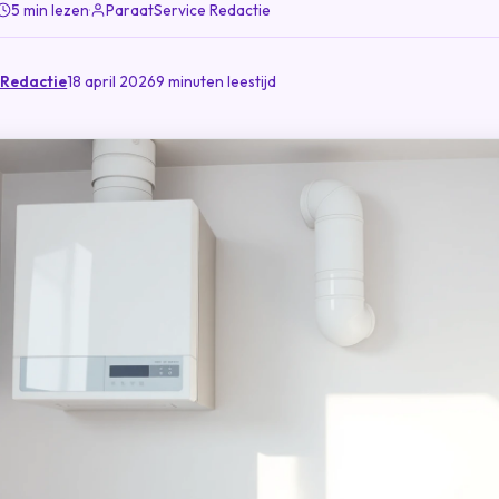
5 min lezen
·
ParaatService Redactie
 Redactie
18 april 2026
9 minuten leestijd