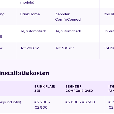
module)
ing
Brink Home
Zehnder
Itho 
ComfoConnect
Ja, automatisch
Ja, automatisch
Ja, a
d)
or
Tot 200 m²
Tot 300 m²
Tot 1
 installatiekosten
BRINK FLAIR
ZEHNDER
IT
325
COMFOAIR Q450
FAN
rijs incl. btw)
€2.200 –
€2.800 – €3.500
€1.
€2.800
€2