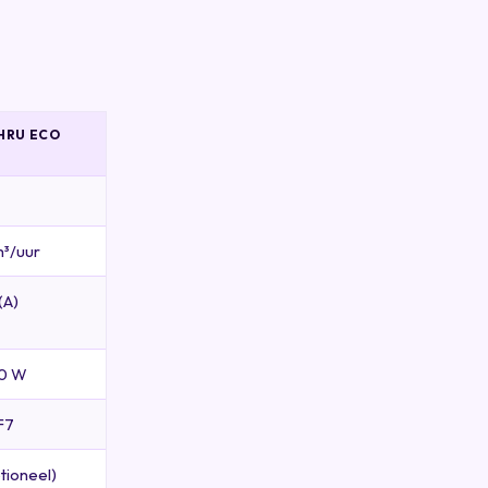
HRU ECO
³/uur
(A)
10 W
F7
tioneel)