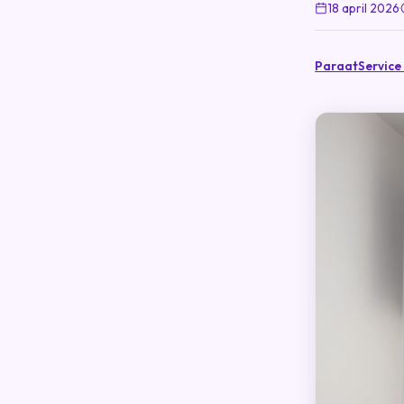
18 april 2026
·
ParaatService