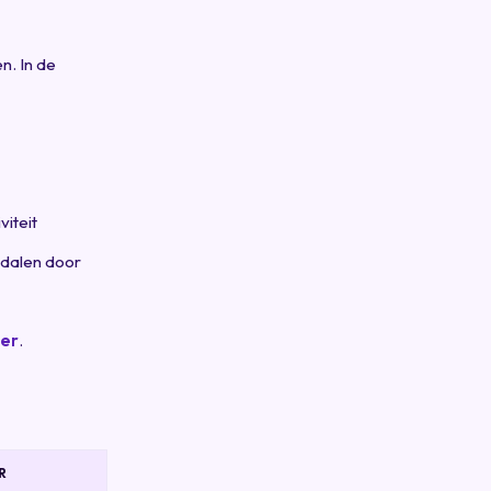
. In de
viteit
 dalen door
ter
.
R