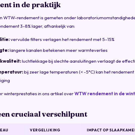
nt in de praktijk
n WTW-rendement is gemeten onder laboratoriumomstandigheden
 rendement 3–8% lager, afhankelijk van:
itie:
vervuilde filters verlagen het rendement met 5–15%
gte:
langere kanalen betekenen meer warmteverlies
ekwaliteit:
luchtlekkage bij slechte aansluitingen verlaagt de effecti
mperatuur:
bij zeer lage temperaturen (< -5°C) kan het rendement
iging
 winterprestaties in ons artikel over
WTW rendement in de win
een cruciaal verschilpunt
VEAU
VERGELIJKING
IMPACT OP SLAAPKAME