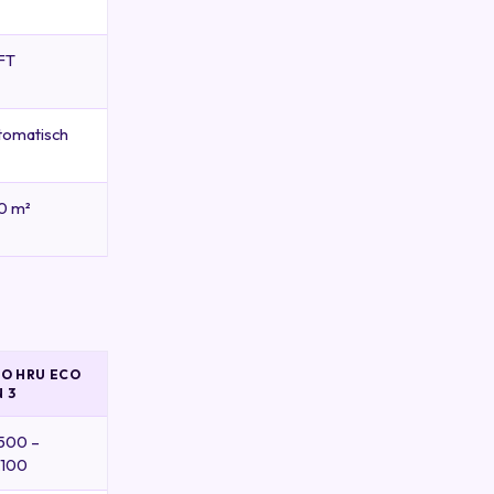
RFT
utomatisch
50 m²
HO HRU ECO
 3
500 –
.100