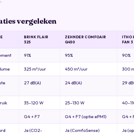
.
aties vergeleken
IE
BRINK FLAIR
ZEHNDER COMFOAIR
ITHO 
325
Q450
FAN 3
ement
91%
95%
90%
olume
325 m³/uur
450 m³/uur
300 m
ste
27 dB(A)
24 dB(A)
29 dB
ruik
35–120 W
25–130 W
40–1
G4 + F7
G4 + F7 (optie ePM1)
G4 + 
urd
Ja (CO2-
Ja (ComfoSense)
Ja (op