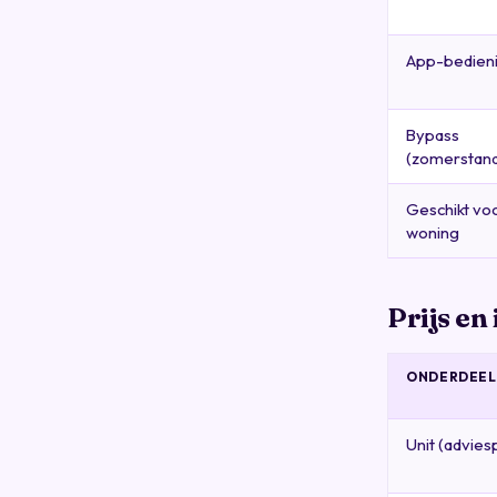
App-bedien
Bypass
(zomerstan
Geschikt vo
woning
Prijs en
ONDERDEEL
Unit (adviesp