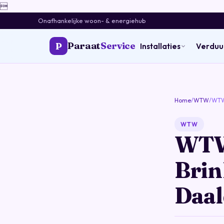

Onafhankelijke woon- & energiehub
Paraat
Service
P
Installaties
Verdu
Home
/
WTW
/
WTW-
WTW
WTW-
Brin
Daal