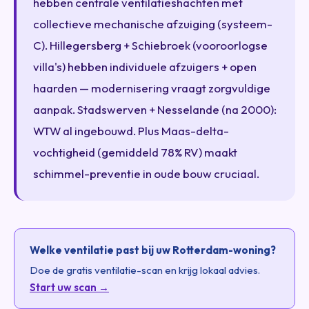
hebben centrale ventilatieshachten met
collectieve mechanische afzuiging (systeem-
C). Hillegersberg + Schiebroek (vooroorlogse
villa's) hebben individuele afzuigers + open
haarden — modernisering vraagt zorgvuldige
aanpak. Stadswerven + Nesselande (na 2000):
WTW al ingebouwd. Plus Maas-delta-
vochtigheid (gemiddeld 78% RV) maakt
schimmel-preventie in oude bouw cruciaal.
Welke ventilatie past bij uw Rotterdam-woning?
Doe de gratis ventilatie-scan en krijg lokaal advies.
Start uw scan →