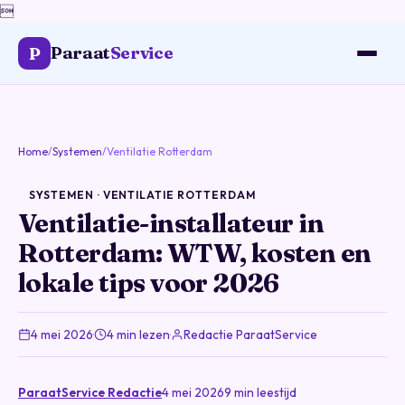

Paraat
Service
P
Home
/
Systemen
/
Ventilatie Rotterdam
SYSTEMEN · VENTILATIE ROTTERDAM
Ventilatie-installateur in
Rotterdam: WTW, kosten en
lokale tips voor 2026
4 mei 2026
·
4 min lezen
·
Redactie ParaatService
ParaatService Redactie
4 mei 2026
9 min leestijd