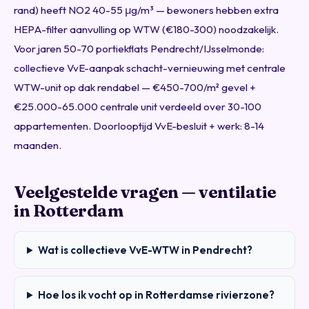
rand) heeft NO2 40-55 μg/m³ — bewoners hebben extra
HEPA-filter aanvulling op WTW (€180-300) noodzakelijk.
Voor jaren 50-70 portiekflats Pendrecht/IJsselmonde:
collectieve VvE-aanpak schacht-vernieuwing met centrale
WTW-unit op dak rendabel — €450-700/m² gevel +
€25.000-65.000 centrale unit verdeeld over 30-100
appartementen. Doorlooptijd VvE-besluit + werk: 8-14
maanden.
Veelgestelde vragen — ventilatie
in Rotterdam
Wat is collectieve VvE-WTW in Pendrecht?
Hoe los ik vocht op in Rotterdamse rivierzone?