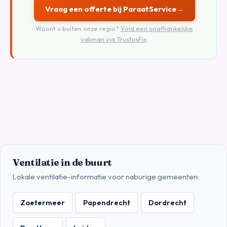
Vraag een offerte bij ParaatService
→
Woont u buiten onze regio?
Vind een onafhankelijke
vakman via TrustusFix
.
Ventilatie in de buurt
Lokale ventilatie-informatie voor naburige gemeenten:
Zoetermeer
Papendrecht
Dordrecht