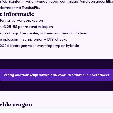
en fabrikanten — wij ontvangen geen commissie.
Vind een gecertifi
termeer via TrustusFix
.
 informatie
storing, vervangen, kosten
en: € 25-55 per maand vs kopen
houd: prijs, frequentie, wat een monteur controleert
ing oplossen — symptomen + DIY-checks
 2026: bedragen voor warmtepomp en hybride
Vraag onafhankelijk advies aan voor uw situatie in Zoetermeer
elde vragen