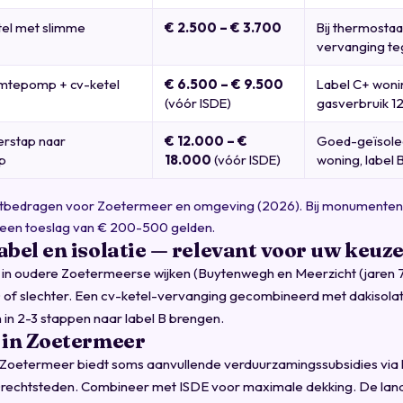
el met slimme
€ 2.500 – € 3.700
Bij thermostaa
vervanging teg
mtepomp + cv-ketel
€ 6.500 – € 9.500
Label C+ woni
(vóór ISDE)
gasverbruik 1
erstap naar
€ 12.000 – €
Goed-geïsole
p
18.000
(vóór ISDE)
woning, label 
richtbedragen voor Zoetermeer en omgeving (2026). Bij monumente
an een toeslag van € 200-500 gelden.
abel en isolatie — relevant voor uw keuz
 in oudere Zoetermeerse wijken (Buytenwegh en Meerzicht (jaren 
 of slechter. Een cv-ketel-vervanging gecombineerd met dakisolat
in 2-3 stappen naar label B brengen.
 in Zoetermeer
oetermeer biedt soms aanvullende verduurzamingssubsidies via 
Drechtsteden
. Combineer met ISDE voor maximale dekking. De land