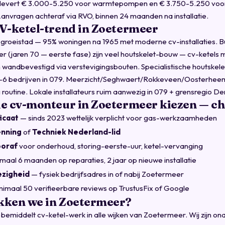
levert € 3.000-5.250 voor warmtepompen en € 3.750-5.250 voor
Aanvragen achteraf via RVO, binnen 24 maanden na installatie.
V-ketel-trend in Zoetermeer
 groeistad — 95% woningen na 1965 met moderne cv-installaties. 
 (jaren 70 — eerste fase) zijn veel houtskelet-bouw — cv-ketels m
 wandbevestigd via verstevigingsbouten. Specialistische houtskel
: 4-6 bedrijven in 079. Meerzicht/Seghwaert/Rokkeveen/Oosterhee
routine. Lokale installateurs ruim aanwezig in 079 + grensregio D
e cv-monteur in Zoetermeer kiezen — ch
ficaat
— sinds 2023 wettelijk verplicht voor gas-werkzaamheden
enning
of
Techniek Nederland-lid
ooraf
voor onderhoud, storing-eerste-uur, ketel-vervanging
maal 6 maanden op reparaties, 2 jaar op nieuwe installatie
ezigheid
— fysiek bedrijfsadres in of nabij Zoetermeer
imaal 50 verifieerbare reviews op TrustusFix of Google
kken we in Zoetermeer?
bemiddelt cv-ketel-werk in alle wijken van Zoetermeer. Wij zijn ona