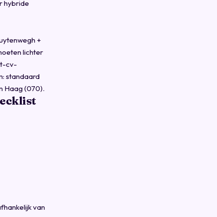
 hybride
Buytenwegh +
oeten lichter
et-cv-
m: standaard
en Haag (070).
ecklist
fhankelijk van