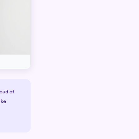
houd of
lke