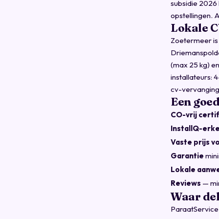
subsidie 2026
opstellingen. 
Lokale C
Zoetermeer is
Driemanspolder
(max 25 kg) en
installateurs
cv-vervanging 
Een goed
CO-vrij certi
InstallQ-erk
Vaste prijs v
Garantie
mini
Lokale aanw
Reviews
— min
Waar de
ParaatService 