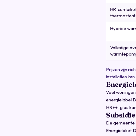
HR-combiket
thermostaat
Hybride war
Volledige ov
warmtepom
Prijzen zijn 
installaties k
Energiel
Veel woningen
energielabel D
HR++-glas kan 
Subsidie
De gemeente Z
Energieloket 