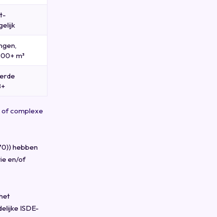
t-
elijk
ngen,
200+ m³
erde
B+
n of complexe
e
70)) hebben
ie en/of
het
elijke
ISDE-