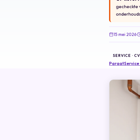
gecheckte v
onderhouds
15 mei 2026
·
SERVICE · 
ParaatService