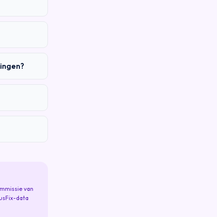
gingen?
ommissie van
tusFix-data