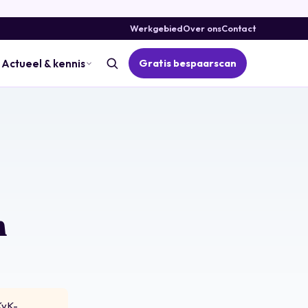
Werkgebied
Over ons
Contact
Gratis bespaarscan
Actueel & kennis
n
KvK-