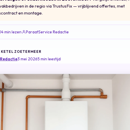
akbedrijven in de regio via
TrustusFix
— vrijblijvend offertes, met
contract en montage.
4 min lezen
·
ParaatService Redactie
CV KETEL ZOETERMEER
 Redactie
3 mei 2026
5 min leestijd