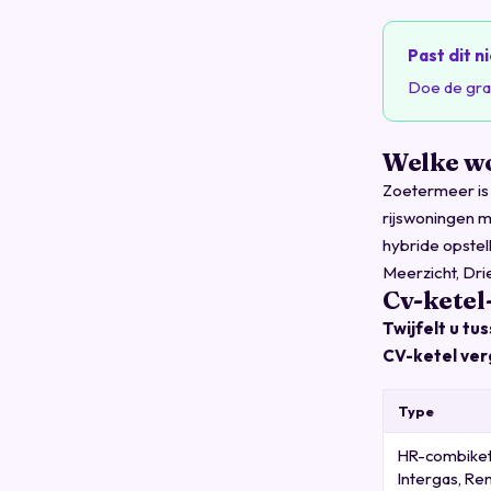
Past dit ni
Doe de grat
Welke w
Zoetermeer is 
rijswoningen 
hybride opstel
Meerzicht, Dr
Cv-ketel
Twijfelt u t
CV-ketel ver
Type
HR-combikete
Intergas, Rem