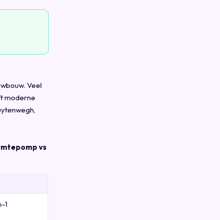
euwbouw. Veel
eft moderne
Buytenwegh,
rmtepomp vs
p-1