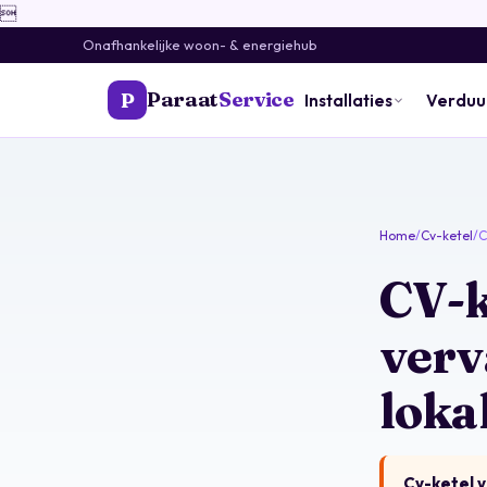

Onafhankelijke woon- & energiehub
Paraat
Service
P
Installaties
Verdu
Home
/
Cv-ketel
/
C
CV-k
verv
loka
Cv-ketel 