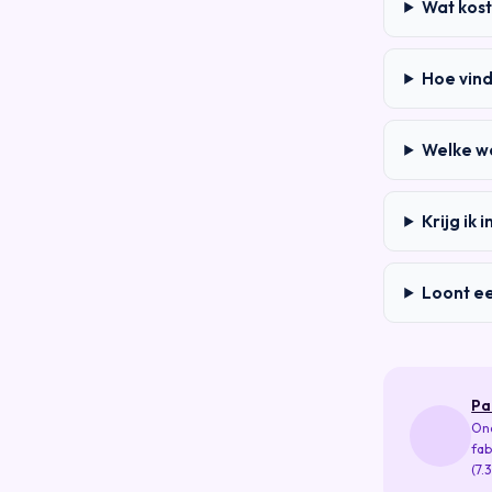
Wat kost
Hoe vin
Welke w
Krijg ik
Loont e
Pa
Ona
fab
(7.