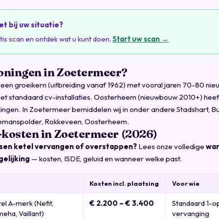
et bij uw situatie?
is scan en ontdek wat u kunt doen.
Start uw scan →
oningen in Zoetermeer?
een groeikern (uitbreiding vanaf 1962) met vooral jaren 70-80 ni
met standaard cv-installaties. Oosterheem (nieuwbouw 2010+) he
lingen. In Zoetermeer bemiddelen wij in onder andere Stadshart, 
iemanspolder, Rokkeveen, Oosterheem.
-kosten in Zoetermeer (2026)
ussen ketel vervangen of overstappen?
Lees onze volledige
wa
gelijking
— kosten, ISDE, geluid en wanneer welke past.
Kosten incl. plaatsing
Voor wie
l A-merk (Nefit,
€ 2.200 – € 3.400
Standaard 1-o
eha, Vaillant)
vervanging