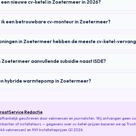
 een nieuwe cv-ketel in Zoetermeer in 2026?
d ik een betrouwbare cv-monteur in Zoetermeer?
oningen in Zoetermeer hebben de meeste cv-ketel-vervan
 in Zoetermeer aanvullende subsidie naast ISDE?
en hybride warmtepomp in Zoetermeer?
raatService Redactie
fhankelijk geschreven door vakmensen en journalisten. Wij ontvangen geen c
rikanten of installateurs — gegevens over cv-ketel-prijzen baseren we op Trus
346 vakmensen) en NVI Installatieprijzen Q1 2026.