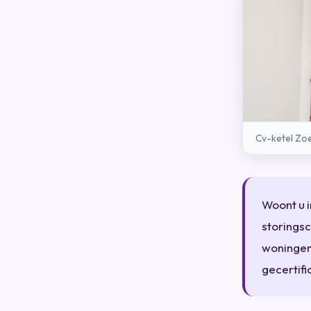
Cv-ketel Zoe
Woont u i
storingsc
woningen 
gecertifi