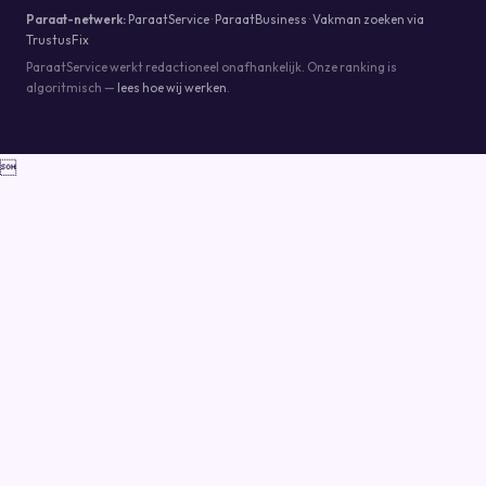
Paraat-netwerk:
ParaatService
·
ParaatBusiness
·
Vakman zoeken via
TrustusFix
ParaatService werkt redactioneel onafhankelijk. Onze ranking is
algoritmisch —
lees hoe wij werken
.
