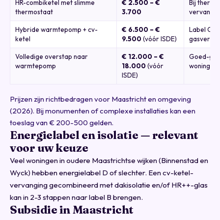
HR-combiketel met slimme
€ 2.500 – €
Bij thermo
thermostaat
3.700
vervanging
Hybride warmtepomp + cv-
€ 6.500 – €
Label C+ 
ketel
9.500
(vóór ISDE)
gasverbru
Volledige overstap naar
€ 12.000 – €
Goed-geï
warmtepomp
18.000
(vóór
woning, la
ISDE)
Prijzen zijn richtbedragen voor Maastricht en omgeving
(2026). Bij monumenten of complexe installaties kan een
toeslag van € 200-500 gelden.
Energielabel en isolatie — relevant
voor uw keuze
Veel woningen in oudere Maastrichtse wijken (Binnenstad en
Wyck) hebben energielabel D of slechter. Een cv-ketel-
vervanging gecombineerd met dakisolatie en/of HR++-glas
kan in 2-3 stappen naar label B brengen.
Subsidie in Maastricht