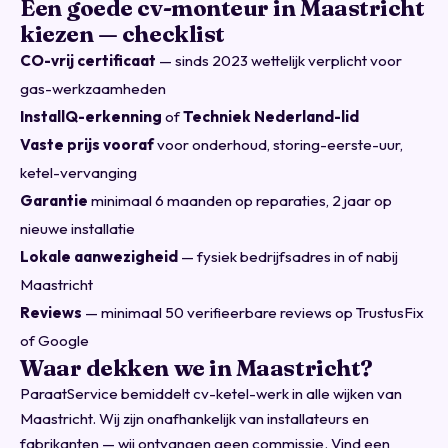
Een goede cv-monteur in Maastricht
kiezen — checklist
CO-vrij certificaat
— sinds 2023 wettelijk verplicht voor
gas-werkzaamheden
InstallQ-erkenning
of
Techniek Nederland-lid
Vaste prijs vooraf
voor onderhoud, storing-eerste-uur,
ketel-vervanging
Garantie
minimaal 6 maanden op reparaties, 2 jaar op
nieuwe installatie
Lokale aanwezigheid
— fysiek bedrijfsadres in of nabij
Maastricht
Reviews
— minimaal 50 verifieerbare reviews op TrustusFix
of Google
Waar dekken we in Maastricht?
ParaatService bemiddelt cv-ketel-werk in alle wijken van
Maastricht. Wij zijn onafhankelijk van installateurs en
fabrikanten — wij ontvangen geen commissie.
Vind een