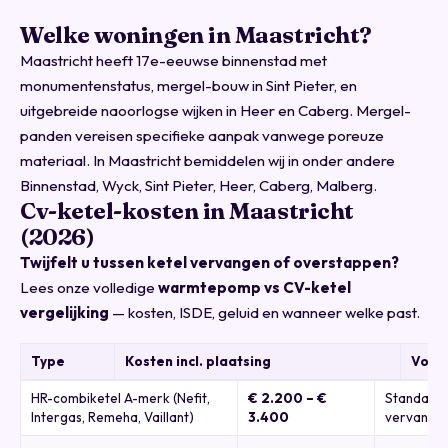
Welke woningen in Maastricht?
Maastricht heeft 17e-eeuwse binnenstad met
monumentenstatus, mergel-bouw in Sint Pieter, en
uitgebreide naoorlogse wijken in Heer en Caberg. Mergel-
panden vereisen specifieke aanpak vanwege poreuze
materiaal. In Maastricht bemiddelen wij in onder andere
Binnenstad, Wyck, Sint Pieter, Heer, Caberg, Malberg.
Cv-ketel-kosten in Maastricht
(2026)
Twijfelt u tussen ketel vervangen of overstappen?
Lees onze volledige
warmtepomp vs CV-ketel
vergelijking
— kosten, ISDE, geluid en wanneer welke past.
Type
Kosten incl. plaatsing
Voor
HR-combiketel A-merk (Nefit,
€ 2.200 – €
Standaard
Intergas, Remeha, Vaillant)
3.400
vervangin