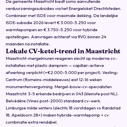
De gemeente Maastricht biedt soms aanvullende
verduurzamingssubsidies via het
Energieloket Drechtsteden
.
Combineer met ISDE voor maximale dekking. De landelijke
ISDE-subsidie 2026
levert € 3.000-5.250 voor
warmtepompen en € 3.750-5.250 voor hybride
opstellingen. Aanvragen achteraf via RVO, binnen 24
maanden na installatie.
Lokale CV-ketel-trend in Maastricht
Maastricht-mergelmuren reageren slecht op moderne cv-
installaties met plastic damprem — capillair-actieve
afwerking verplicht (+€2.000-5.000 per project). Vesting-
Centrum (Romeins-middeleeuws) eist 12-16 weken
monumentenvergunning. Mergel-bouw-cv-specialisten
Maastricht: 3-5 erkende bedrijven in 043 (kleinste pool NL).
Belvédère (Vinex post-2000) standaard cv-werk.
Limburgse milde winters (slechts 18 vorstdagen vs Randstad
18, Apeldoorn 28+) maken hybride-warmtepomp + cv
combinatie extra rendabel.