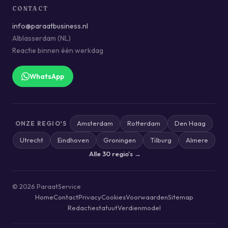
CONTACT
info@paraatbusiness.nl
Alblasserdam (NL)
Reactie binnen één werkdag
WhatsApp
Amsterdam
Rotterdam
Den Haag
ONZE REGIO'S
Utrecht
Eindhoven
Groningen
Tilburg
Almere
Alle 30 regio's →
© 2026 ParaatService
Home
Contact
Privacy
Cookies
Voorwaarden
Sitemap
Redactiestatuut
Verdienmodel