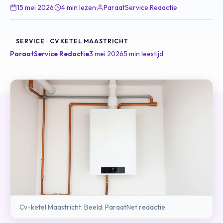
15 mei 2026
·
4 min lezen
·
ParaatService Redactie
SERVICE · CV KETEL MAASTRICHT
ParaatService Redactie
3 mei 2026
5 min leestijd
Cv-ketel Maastricht. Beeld: ParaatNet redactie.