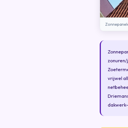
Zonnepanele
Zonnepan
zonuren/j
Zoetermee
vrijwel a
netbehee
Driemansp
dakwerk