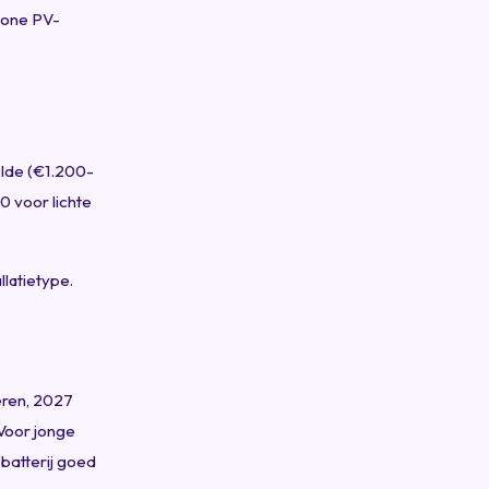
wone PV-
lde (€1.200-
 voor lichte
llatietype.
eren, 2027
Voor jonge
batterij goed