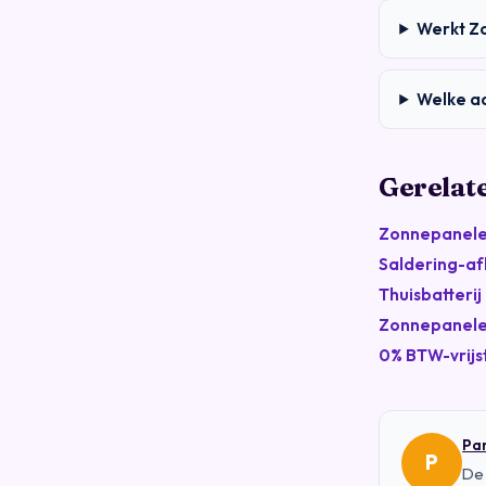
Werkt Z
Welke a
Gerelat
Zonnepanelen
Saldering-af
Thuisbatteri
Zonnepanelen
0% BTW-vrijs
Par
P
De 