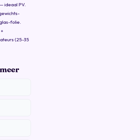
— ideaal PV.
gewichts-
las-folie.
 +
lateurs (25-35
rmeer