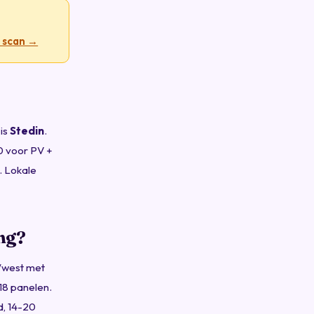
w scan →
is
Stedin
.
0 voor PV +
. Lokale
ng?
/west met
-18 panelen.
d, 14-20