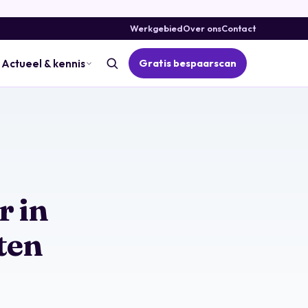
Werkgebied
Over ons
Contact
Gratis bespaarscan
Actueel & kennis
r in
ten