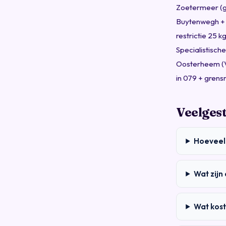
Zoetermeer (g
Buytenwegh + 
restrictie 25 
Specialistisch
Oosterheem (Vi
in 079 + grens
Veelges
Hoeveel
Wat zij
Wat kost