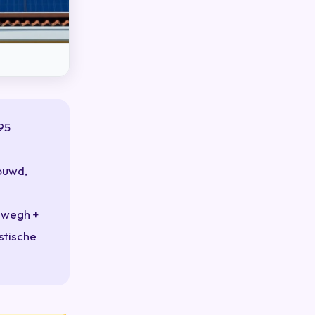
95
ouwd,
nwegh +
stische