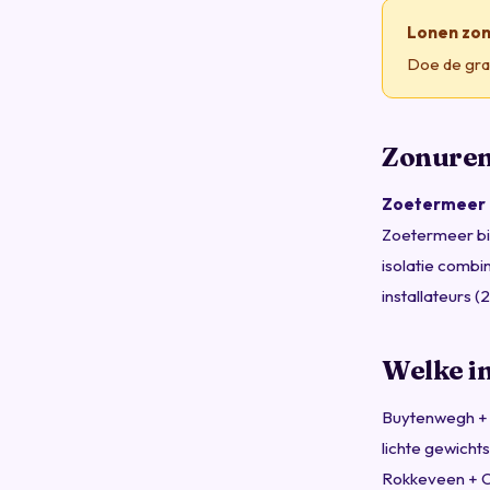
Lonen zo
Doe de grat
Zonuren
Zoetermeer h
Zoetermeer bie
isolatie comb
installateurs 
Welke in
Buytenwegh + 
lichte gewicht
Rokkeveen + O