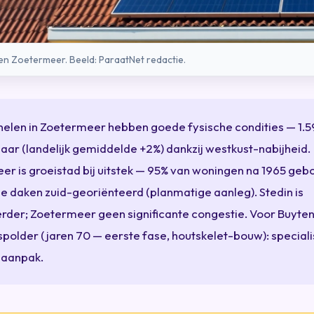
n Zoetermeer. Beeld: ParaatNet redactie.
elen in Zoetermeer hebben goede fysische condities — 1.5
aar (landelijk gemiddelde +2%) dankzij westkust-nabijheid.
r is groeistad bij uitstek — 95% van woningen na 1965 geb
lle daken zuid-georiënteerd (planmatige aanleg). Stedin is
rder; Zoetermeer geen significante congestie. Voor Buyte
older (jaren 70 — eerste fase, houtskelet-bouw): speciali
-aanpak.