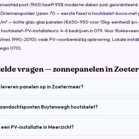
roeistad post-1965) heeft 95% moderne daken zuid-georiënteerd 
Driemanspolder (jaren 70 — eerste fase) is houtskelet-bouw met 
kg/m² — lichte glas-glas panelen (€650-950 voor 15kg-eenheid) ipv g
e houtskelet-PV-installateurs: 4-6 bedrijven in 079. Voor Rokkeveen
nex 1990-2010): vaak PV-voorbereid bij oplevering. Lokale instal
regio 070).
telde vragen — zonnepanelen in Zoete
 leveren panelen op in Zoetermeer?
n aandachtspunten Buytenwegh houtskelet?
 een PV-installatie in Meerzicht?