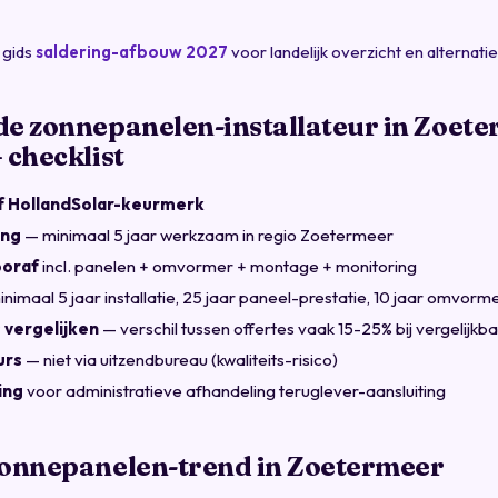
 gids
saldering-afbouw 2027
voor landelijk overzicht en alternati
de zonnepanelen-installateur in Zoet
 checklist
f HollandSolar-keurmerk
ing
— minimaal 5 jaar werkzaam in regio Zoetermeer
ooraf
incl. panelen + omvormer + montage + monitoring
nimaal 5 jaar installatie, 25 jaar paneel-prestatie, 10 jaar omvorm
 vergelijken
— verschil tussen offertes vaak 15-25% bij vergelijkb
urs
— niet via uitzendbureau (kwaliteits-risico)
ing
voor administratieve afhandeling teruglever-aansluiting
zonnepanelen-trend in Zoetermeer