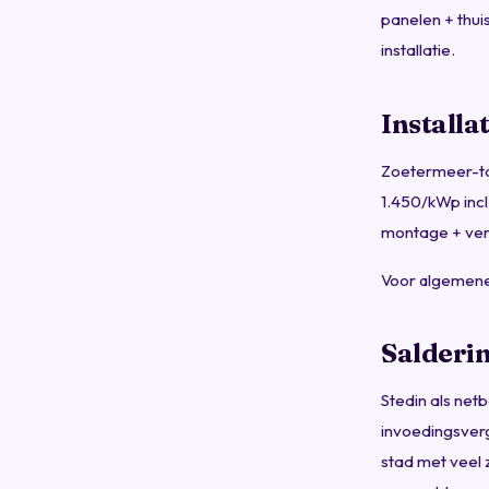
panelen + thui
installatie.
Installa
Zoetermeer-ta
1.450/kWp inc
montage + vers
Voor algemene
Salderin
Stedin als net
invoedingsver
stad met veel 