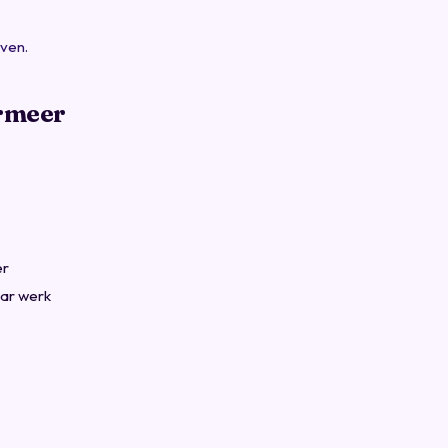
even.
ermeer
er
aar werk