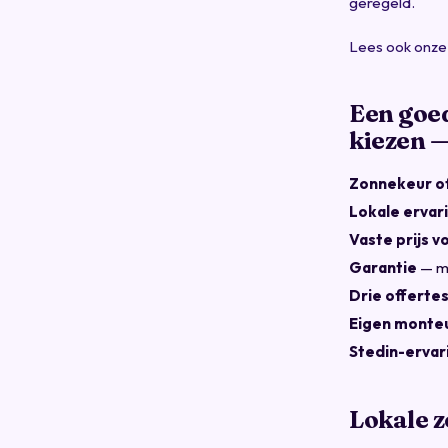
geregeld.
Lees ook onze
Een goe
kiezen —
Zonnekeur o
Lokale ervar
Vaste prijs v
Garantie
— mi
Drie offertes
Eigen monte
Stedin-ervar
Lokale 