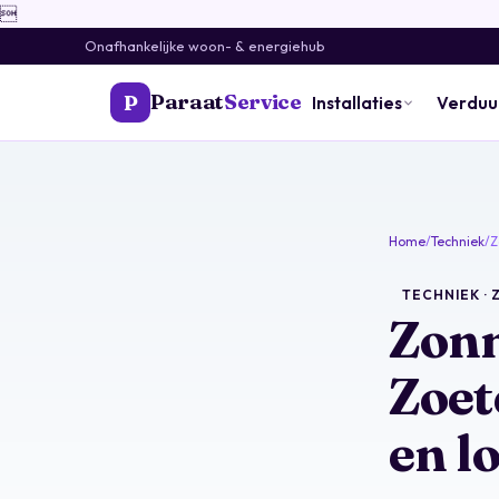

Onafhankelijke woon- & energiehub
Paraat
Service
P
Installaties
Verdu
Home
/
Techniek
/
Z
TECHNIEK ·
Zonn
Zoet
en l