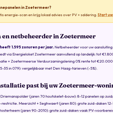
nnepanelen in Zoetermeer?
is energie-scan en krijg lokaal advies over PV + saldering.
Start u
 en netbeheerder in Zoetermeer
eeft 1.595 zonuren per jaar.
Netbeheerder voor uw aansluiting 
dt via Energieloket Zoetermeer aanvullend op landelijk: tot €1.80
inatie + Zoetermeerse Verduurzamingslening 0% rente tot €20.000
(25-35 in 079): vergelijkbaar met Den Haag-tarieven (-5%).
stallatie past bij uw Zoetermeer-woni
Driemanspolder (jaren 70 houtskelet-bouw): 8-12 panelen op zuid
s-restrictie. Meerzicht + Seghwaert (jaren 80): grote zuid-daken 12
osterheem (jaren 90-2010): grote zuid-daken vaak PV-voorberei