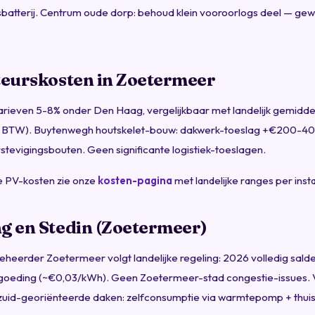
sbatterij. Centrum oude dorp: behoud klein vooroorlogs deel — ge
teurskosten in Zoetermeer
rieven 5-8% onder Den Haag, vergelijkbaar met landelijk gemidde
l BTW). Buytenwegh houtskelet-bouw: dakwerk-toeslag +€200-400
tevigingsbouten. Geen significante logistiek-toeslagen.
 PV-kosten zie onze
kosten-pagina
met landelijke ranges per insta
g en Stedin (Zoetermeer)
beheerder Zoetermeer volgt landelijke regeling: 2026 volledig sald
goeding (~€0,03/kWh). Geen Zoetermeer-stad congestie-issues. 
zuid-georiënteerde daken: zelfconsumptie via warmtepomp + thuis