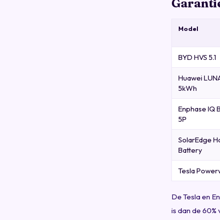
Garanti
Model
BYD HVS 5.1
Huawei LU
5kWh
Enphase IQ B
5P
SolarEdge 
Battery
Tesla Powerw
De Tesla en E
is dan de 60% 