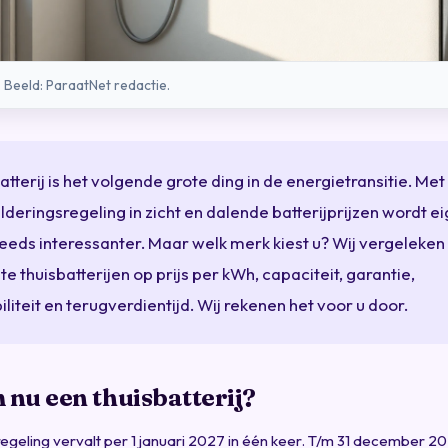
. Beeld: ParaatNet redactie.
atterij is het volgende grote ding in de energietransitie. Met
lderingsregeling in zicht en dalende batterijprijzen wordt e
eeds interessanter. Maar welk merk kiest u? Wij vergeleken 
te thuisbatterijen op prijs per kWh, capaciteit, garantie,
liteit en terugverdientijd. Wij rekenen het voor u door.
nu een thuisbatterij?
egeling vervalt per 1 januari 2027 in één keer. T/m 31 december 2