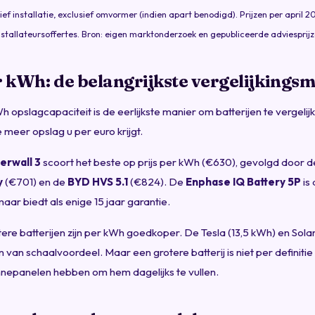
usief installatie, exclusief omvormer (indien apart benodigd). Prijzen per april
stallateursoffertes. Bron: eigen marktonderzoek en gepubliceerde adviesprijz
r kWh: de belangrijkste vergelijkings
Wh opslagcapaciteit is de eerlijkste manier om batterijen te vergelij
 meer opslag u per euro krijgt.
erwall 3
scoort het beste op prijs per kWh (€630), gevolgd door 
y
(€701) en de
BYD HVS 5.1
(€824). De
Enphase IQ Battery 5P
is
aar biedt als enige 15 jaar garantie.
otere batterijen zijn per kWh goedkoper. De Tesla (13,5 kWh) en Sola
 van schaalvoordeel. Maar een grotere batterij is niet per definitie
nepanelen hebben om hem dagelijks te vullen.