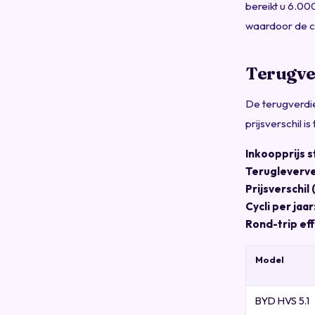
bereikt u 6.00
waardoor de cy
Terugve
De terugverdie
prijsverschil 
Inkoopprijs 
Terugleverv
Prijsverschi
Cycli per jaar
Rond-trip eff
Model
BYD HVS 5.1