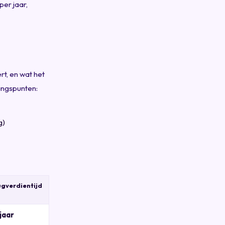
per jaar,
rt, en wat het
gangspunten:
g)
gverdientijd
 jaar