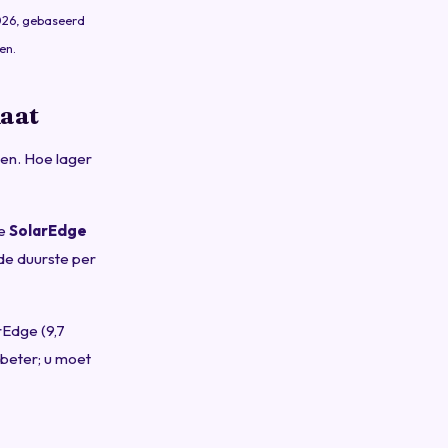
 2026, gebaseerd
en.
maat
ken. Hoe lager
de
SolarEdge
 de duurste per
rEdge (9,7
 beter; u moet