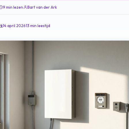
9 min lezen
·
Bart van der Ark
rk
14 april 2026
13 min leestijd