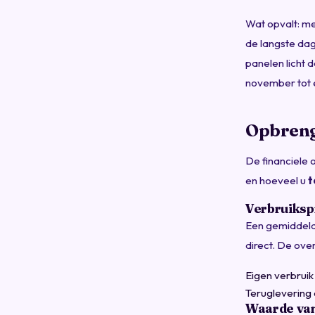
Wat opvalt: mei
de langste dag
panelen licht 
november tot e
Opbrengs
De financiele 
en hoeveel u
t
Verbruiksp
Een gemiddeld
direct. De ove
Eigen verbruik 
Teruglevering 
Waarde van