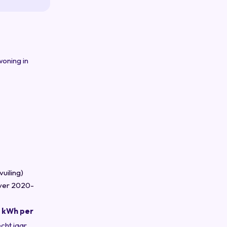
woning in
uiling)
ver 2020-
0 kWh per
echt jaar