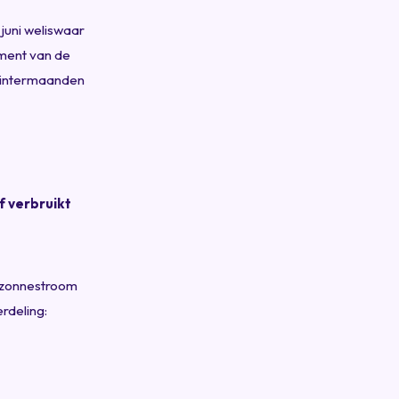
 juni weliswaar
ement van de
 wintermaanden
lf verbruikt
e zonnestroom
rdeling: