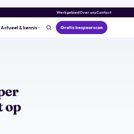
Werkgebied
Over ons
Contact
Gratis bespaarscan
Actueel & kennis
per
t op