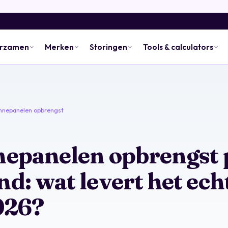
urzamen
Merken
Storingen
Tools & calculators
nnepanelen opbrengst
epanelen opbrengst 
d: wat levert het ech
026?