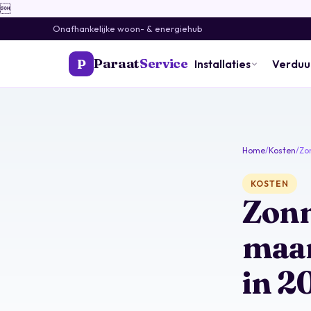

Onafhankelijke woon- & energiehub
Paraat
Service
P
Installaties
Verdu
Home
/
Kosten
/
Zo
KOSTEN
Zonn
maan
in 2