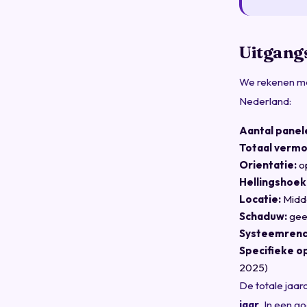
Uitgang
We rekenen met
Nederland:
Aantal panel
Totaal verm
Orientatie:
op
Hellingshoek
Locatie:
Midde
Schaduw:
gee
Systeemren
Specifieke o
2025)
De totale jaa
jaar
. In een g