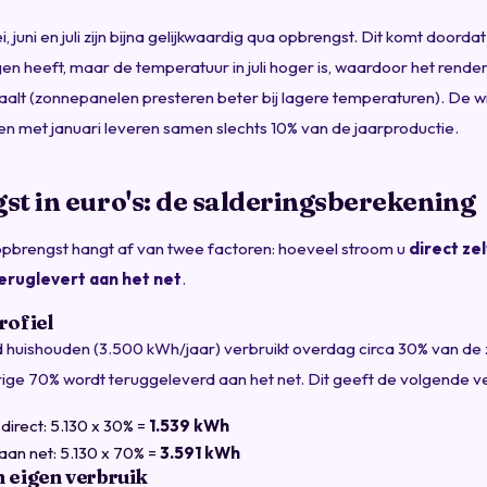
, juni en juli zijn bijna gelijkwaardig qua opbrengst. Dit komt doordat
en heeft, maar de temperatuur in juli hoger is, waardoor het rend
daalt (zonnepanelen presteren beter bij lagere temperaturen). De
n met januari leveren samen slechts 10% van de jaarproductie.
t in euro's: de salderingsberekening
opbrengst hangt af van twee factoren: hoeveel stroom u
direct ze
eruglevert aan het net
.
rofiel
 huishouden (3.500 kWh/jaar) verbruikt overdag circa 30% van d
rige 70% wordt teruggeleverd aan het net. Dit geeft de volgende ve
direct: 5.130 x 30% =
1.539 kWh
aan net: 5.130 x 70% =
3.591 kWh
 eigen verbruik