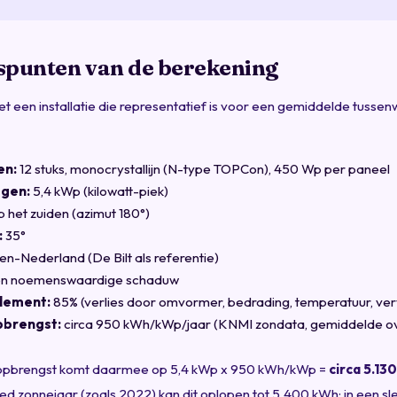
spunten van de berekening
 een installatie die representatief is voor een gemiddelde tussen
en:
12 stuks, monocrystallijn (N-type TOPCon), 450 Wp per paneel
ogen:
5,4 kWp (kilowatt-piek)
 het zuiden (azimut 180°)
:
35°
n-Nederland (De Bilt als referentie)
n noemenswaardige schaduw
dement:
85% (verlies door omvormer, bedrading, temperatuur, verv
pbrengst:
circa 950 kWh/kWp/jaar (KNMI zondata, gemiddelde o
ropbrengst komt daarmee op 5,4 kWp x 950 kWh/kWp =
circa 5.13
oed zonnejaar (zoals 2022) kan dit oplopen tot 5.400 kWh; in een sl