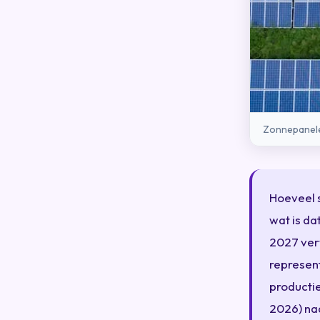
Zonnepanelen
Hoeveel 
wat is da
2027 verv
represent
productie
2026) na