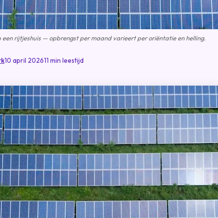
een rijtjeshuis — opbrengst per maand varieert per oriëntatie en helling.
rk
10 april 2026
11 min leestijd