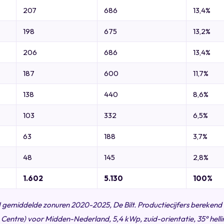
207
686
13,4%
198
675
13,2%
206
686
13,4%
187
600
11,7%
138
440
8,6%
103
332
6,5%
63
188
3,7%
48
145
2,8%
1.602
5.130
100%
gemiddelde zonuren 2020-2025, De Bilt. Productiecijfers bereken
 Centre) voor Midden-Nederland, 5,4 kWp, zuid-orientatie, 35° helli