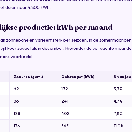
het dalen naar 4.800 kWh.
ijkse productie: kWh per maand
van zonnepanelen varieert sterk per seizoen. In de zomermaande
 vijf keer zoveel als in december. Hieronder de verwachte maandel
r ons voorbeeld:
Zonuren (gem.)
Opbrengst (kWh)
% van jaa
62
172
3,3%
86
241
4,7%
128
402
7,8%
176
563
11,0%