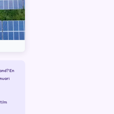
and? En
anuari
(t/m