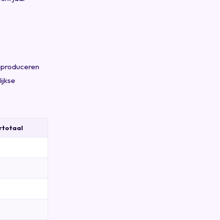
n produceren
ijkse
rtotaal