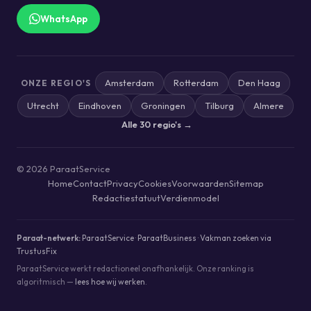
WhatsApp
Amsterdam
Rotterdam
Den Haag
ONZE REGIO'S
Utrecht
Eindhoven
Groningen
Tilburg
Almere
Alle 30 regio's →
© 2026 ParaatService
Home
Contact
Privacy
Cookies
Voorwaarden
Sitemap
Redactiestatuut
Verdienmodel
Paraat-netwerk:
ParaatService
·
ParaatBusiness
·
Vakman zoeken via
TrustusFix
ParaatService werkt redactioneel onafhankelijk. Onze ranking is
algoritmisch —
lees hoe wij werken
.