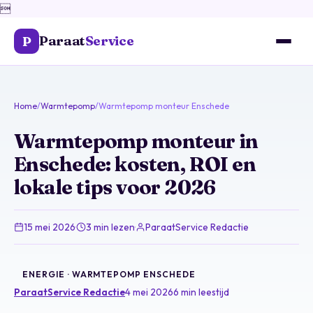

Paraat
Service
P
Home
/
Warmtepomp
/
Warmtepomp monteur Enschede
Warmtepomp monteur in
Enschede: kosten, ROI en
lokale tips voor 2026
15 mei 2026
·
3 min lezen
·
ParaatService Redactie
ENERGIE · WARMTEPOMP ENSCHEDE
ParaatService Redactie
4 mei 2026
6 min leestijd