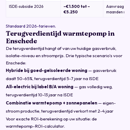
ISDE-subsidie 2026
−€1.500 tot −
Aanvraag bin
€5.250
maanden na in
Standaard 2026-tarieven.
Terugverdientijd warmtepomp in
Enschede
De terugverdientijd hangt af van uw huidige gasverbruik,
isolatie-niveau en stroomprijs. Drie typische scenario's voor
Enschede:
Hybride bij goed-geïsoleerde woning
— gasverbruik
daalt 50-65%, terugverdientijd 5-7 jaar na ISDE
All-electric bij label B/A woning
— gas volledig weg,
terugverdientijd 10-13 jaar na ISDE
Combinatie warmtepomp + zonnepanelen
— eigen-
stroom productie, terugverdientijd verkort met 2-4 jaar
Voor exacte ROI-berekening op uw situatie:
de
warmtepomp-ROI-calculator
.