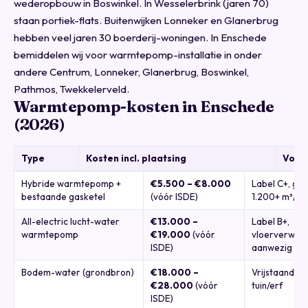
wederopbouw in Boswinkel. In Wesselerbrink (jaren 70)
staan portiek-flats. Buitenwijken Lonneker en Glanerbrug
hebben veel jaren 30 boerderij-woningen. In Enschede
bemiddelen wij voor warmtepomp-installatie in onder
andere Centrum, Lonneker, Glanerbrug, Boswinkel,
Pathmos, Twekkelerveld.
Warmtepomp-kosten in Enschede
(2026)
Type
Kosten incl. plaatsing
Voor
Hybride warmtepomp +
€5.500 – €8.000
Label C+, ga
bestaande gasketel
(vóór ISDE)
1.200+ m³/jr
All-electric lucht-water
€13.000 –
Label B+,
warmtepomp
€19.000
(vóór
vloerverwar
ISDE)
aanwezig
Bodem-water (grondbron)
€18.000 –
Vrijstaande 
€28.000
(vóór
tuin/erf
ISDE)