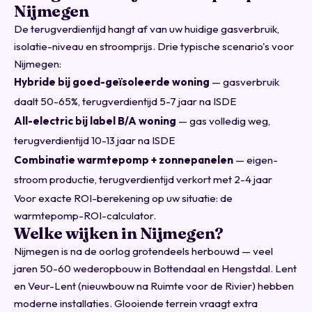
Nijmegen
De terugverdientijd hangt af van uw huidige gasverbruik,
isolatie-niveau en stroomprijs. Drie typische scenario's voor
Nijmegen:
Hybride bij goed-geïsoleerde woning
— gasverbruik
daalt 50-65%, terugverdientijd 5-7 jaar na ISDE
All-electric bij label B/A woning
— gas volledig weg,
terugverdientijd 10-13 jaar na ISDE
Combinatie warmtepomp + zonnepanelen
— eigen-
stroom productie, terugverdientijd verkort met 2-4 jaar
Voor exacte ROI-berekening op uw situatie:
de
warmtepomp-ROI-calculator
.
Welke wijken in Nijmegen?
Nijmegen is na de oorlog grotendeels herbouwd — veel
jaren 50-60 wederopbouw in Bottendaal en Hengstdal. Lent
en Veur-Lent (nieuwbouw na Ruimte voor de Rivier) hebben
moderne installaties. Glooiende terrein vraagt extra