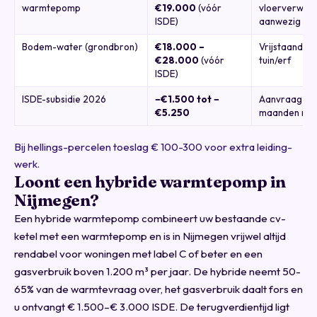
warmtepomp
€19.000
(vóór
vloerverwar
ISDE)
aanwezig
Bodem-water (grondbron)
€18.000 –
Vrijstaande 
€28.000
(vóór
tuin/erf
ISDE)
ISDE-subsidie 2026
−€1.500 tot −
Aanvraag bin
€5.250
maanden na in
Bij hellings-percelen toeslag € 100-300 voor extra leiding-
werk.
Loont een hybride warmtepomp in
Nijmegen?
Een hybride warmtepomp combineert uw bestaande cv-
ketel met een warmtepomp en is in Nijmegen vrijwel altijd
rendabel voor woningen met label C of beter en een
gasverbruik boven 1.200 m³ per jaar. De hybride neemt 50-
65% van de warmtevraag over, het gasverbruik daalt fors en
u ontvangt € 1.500–€ 3.000 ISDE. De terugverdientijd ligt