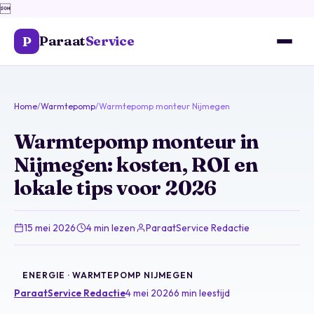

Paraat
Service
P
Home
/
Warmtepomp
/
Warmtepomp monteur Nijmegen
Warmtepomp monteur in
Nijmegen: kosten, ROI en
lokale tips voor 2026
15 mei 2026
·
4 min lezen
·
ParaatService Redactie
ENERGIE · WARMTEPOMP NIJMEGEN
ParaatService Redactie
4 mei 2026
6 min leestijd