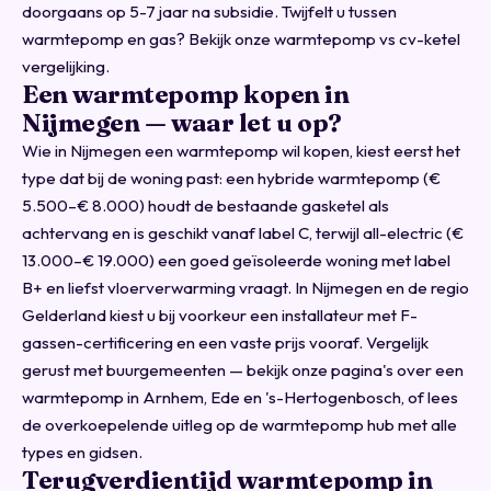
doorgaans op 5-7 jaar na subsidie. Twijfelt u tussen
warmtepomp en gas? Bekijk onze
warmtepomp vs cv-ketel
vergelijking
.
Een warmtepomp kopen in
Nijmegen — waar let u op?
Wie in Nijmegen een warmtepomp wil kopen, kiest eerst het
type dat bij de woning past: een hybride warmtepomp (€
5.500–€ 8.000) houdt de bestaande gasketel als
achtervang en is geschikt vanaf label C, terwijl all-electric (€
13.000–€ 19.000) een goed geïsoleerde woning met label
B+ en liefst vloerverwarming vraagt. In Nijmegen en de regio
Gelderland kiest u bij voorkeur een installateur met F-
gassen-certificering en een vaste prijs vooraf. Vergelijk
gerust met buurgemeenten — bekijk onze pagina's over een
warmtepomp in
Arnhem
,
Ede
en
's-Hertogenbosch
, of lees
de overkoepelende uitleg op de
warmtepomp hub met alle
types en gidsen
.
Terugverdientijd warmtepomp in