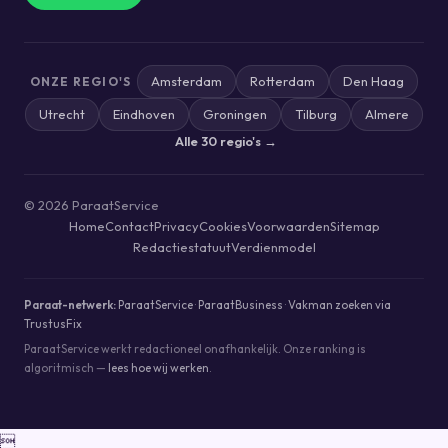
Amsterdam
Rotterdam
Den Haag
ONZE REGIO'S
Utrecht
Eindhoven
Groningen
Tilburg
Almere
Alle 30 regio's →
© 2026 ParaatService
Home
Contact
Privacy
Cookies
Voorwaarden
Sitemap
Redactiestatuut
Verdienmodel
Paraat-netwerk:
ParaatService
·
ParaatBusiness
·
Vakman zoeken via
TrustusFix
ParaatService werkt redactioneel onafhankelijk. Onze ranking is
algoritmisch —
lees hoe wij werken
.
