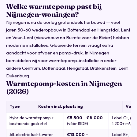
Welke warmtepomp past bij
Nijmegen-woningen?
Nijmegen is na de oorlog grotendeels herbouwd — veel
jaren 50-60 wederopbouw in Bottendaal en Hengstdal. Lent
en Veur-Lent (nieuwbouw na Ruimte voor de Rivier) hebben
moderne installaties. Glooiende terrein vraagt extra
aandacht voor afvoer en pomp-druk. In Nijmegen
bemiddelen wij voor warmtepomp-installatie in onder
andere Centrum, Bottendaal, Hengstdal, Brakkenstein, Lent,
Dukenburg.
Warmtepomp-kosten in Nijmegen
(2026)
Type
Kosten incl. plaatsing
Voor
Hybride warmtepomp +
€5.500 – €8.000
Label C+, ga
bestaande gasketel
(vóór ISDE)
1.200+ m³/jr
All-electric lucht-water
€13.000 –
Label B+,