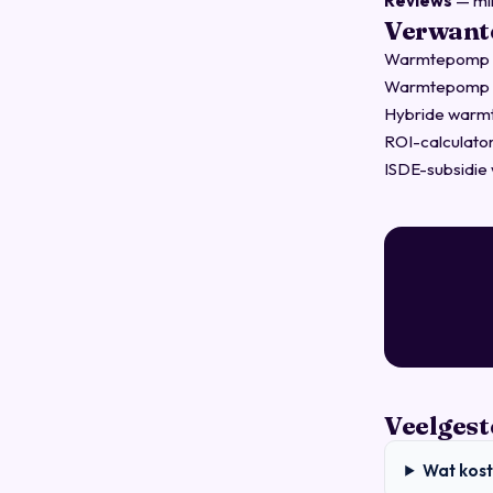
Reviews
— min
Verwante
Warmtepomp hu
Warmtepomp vs
Hybride warmt
ROI-calculator
ISDE-subsidi
Veelgest
Wat kos