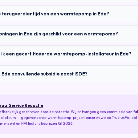
e terugverdientijd van een warmtepomp in Ede?
oningen in Ede zijn geschikt voor een warmtepomp?
 ik een gecertificeerde warmtepomp-installateur in Ede?
 in Ede aanvullende subsidie naast ISDE?
raatService Redactie
fhankelijk geschreven door de redactie. Wij ontvangen geen commissie van fa
tallateurs — gegevens over warmtepomp-prijzen baseren we op TrustusFix-dat
mensen) en NVI Installatieprijzen Q1 2026.