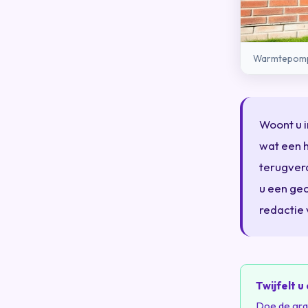
Warmtepomp 
Woont u 
wat een h
terugverd
u een gec
redactie
Twijfelt 
Doe de grat