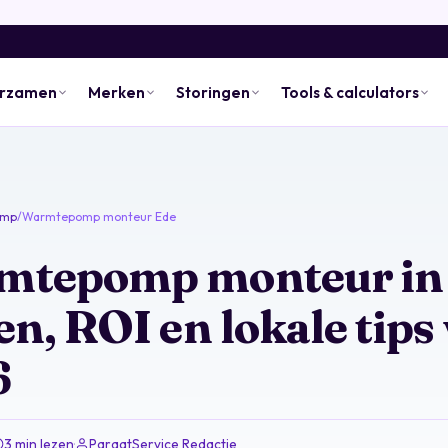
urzamen
Merken
Storingen
Tools & calculators
omp
/
Warmtepomp monteur Ede
tepomp monteur in 
en, ROI en lokale tips
6
3 min lezen
·
ParaatService Redactie