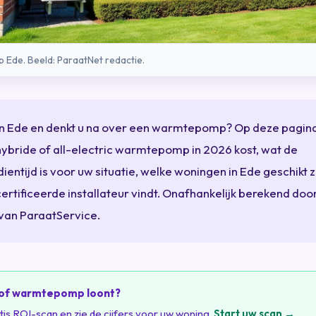
Ede. Beeld: ParaatNet redactie.
in Ede en denkt u na over een warmtepomp? Op deze pagina
ybride of all-electric warmtepomp in 2026 kost, wat de
ientijd is voor uw situatie, welke woningen in Ede geschikt z
ertificeerde installateur vindt. Onafhankelijk berekend doo
 van ParaatService.
u of warmtepomp loont?
is ROI-scan en zie de cijfers voor uw woning.
Start uw scan →