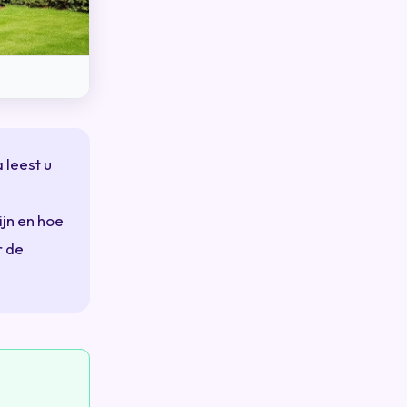
 leest u
ijn en hoe
r de