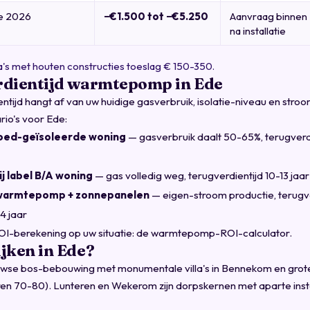
ie 2026
−€1.500 tot −€5.250
Aanvraag binnen
na installatie
lla's met houten constructies toeslag € 150-350.
rdientijd warmtepomp in Ede
ntijd hangt af van uw huidige gasverbruik, isolatie-niveau en stroom
rio's voor Ede:
goed-geïsoleerde woning
— gasverbruik daalt 50-65%, terugverd
bij label B/A woning
— gas volledig weg, terugverdientijd 10-13 jaa
warmtepomp + zonnepanelen
— eigen-stroom productie, terugve
4 jaar
I-berekening op uw situatie:
de warmtepomp-ROI-calculator
.
jken in Ede?
wse bos-bebouwing met monumentale villa's in Bennekom en grote 
ren 70-80). Lunteren en Wekerom zijn dorpskernen met aparte insta