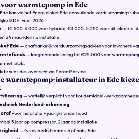
 voor warmtepomp in Ede
de kan via het Energieloket Ede aanvullende verduurzamingssubs
lijke ISDE. Voor 2026:
e
— €1.500-3.000 voor hybride, €3.000-5.250 voor all-electric. 
en 24 maanden na installatie.
oket Ede
— onafhankelijk verduurzamingsadvies voor inwoners va
armtefonds
— laagrentende lening tot €25.000 voor warmtepomp 
r met ISDE.
ete subsidie-overzicht zie
ParaatService
.
e warmtepomp-installateur in Ede kiez
t
tificering
— wettelijk verplicht voor koudemiddel-werkzaamhede
 Techniek Nederland-erkenning
ooraf
voor installatie + jaarlijks onderhoud
maal 5 jaar op compressor, 2 jaar op installatie
ezigheid
— fysiek bedrijfsadres in of nabij Ede