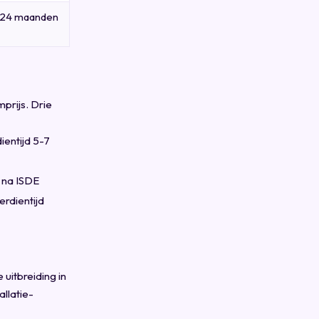
 24 maanden
prijs. Drie
ientijd 5-7
r na ISDE
rdientijd
uitbreiding in
llatie-