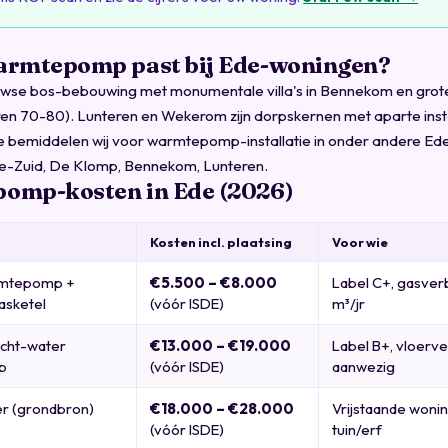
armtepomp past bij Ede-woningen?
wse bos-bebouwing met monumentale villa's in Bennekom en grote 
ren 70-80). Lunteren en Wekerom zijn dorpskernen met aparte insta
Ede bemiddelen wij voor warmtepomp-installatie in onder andere E
de-Zuid, De Klomp, Bennekom, Lunteren.
omp-kosten in Ede (2026)
Kosten incl. plaatsing
Voor wie
rmtepomp +
€5.500 – €8.000
Label C+, gasver
asketel
(vóór ISDE)
m³/jr
lucht-water
€13.000 – €19.000
Label B+, vloerv
p
(vóór ISDE)
aanwezig
r (grondbron)
€18.000 – €28.000
Vrijstaande woni
(vóór ISDE)
tuin/erf