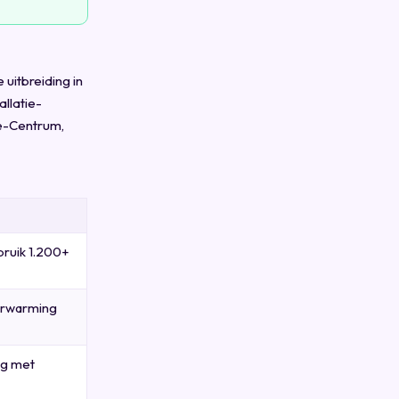
uitbreiding in
llatie-
de-Centrum,
bruik 1.200+
erwarming
ng met