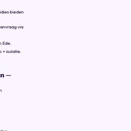
idies bieden
Aanvraag via
n Ede.
+ isolatie.
en —
n