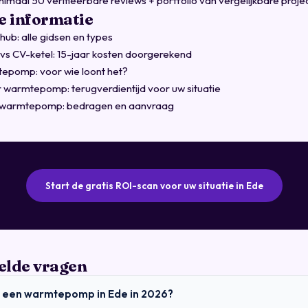
imaal 50 verifieerbare reviews + portfolio van vergelijkbare proje
 informatie
b: alle gidsen en types
 CV-ketel: 15-jaar kosten doorgerekend
epomp: voor wie loont het?
 warmtepomp: terugverdientijd voor uw situatie
e warmtepomp: bedragen en aanvraag
Start de gratis ROI-scan voor uw situatie in Ede
elde vragen
t een warmtepomp in Ede in 2026?