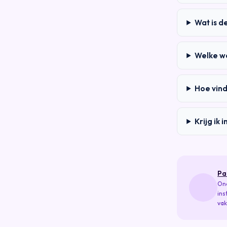
Wat is d
Welke w
Hoe vind
Krijg ik
Pa
Ona
ins
vak