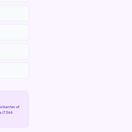
brikanten of
a (7.346