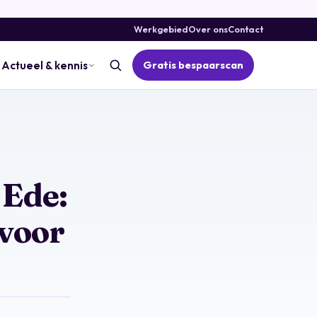
Werkgebied
Over ons
Contact
Gratis bespaarscan
Actueel & kennis
Ede:
 voor