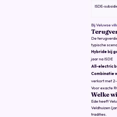
ISDE-subsid
Bij Veluwse vi
Terugve
De terugverdie
typische scena
Hybride bij 
jaar na ISDE
All-electric 
Combinatie 
verkort met 2-
Voor exacte RO
Welke wi
Ede heeft Velu
Veldhuizen (ja
tradities.