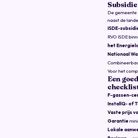
Subsidie
De gemeente E
naast de lande
ISDE-subsidi
RVO ISDE
binn
het Energiel
Nationaal W
Combineerbaa
Voor het compl
Een goed
checklis
F-gassen-cer
InstallQ- of
Vaste prijs v
Garantie
mini
Lokale aanw