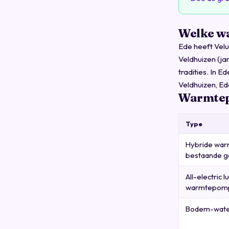
Welke w
Ede heeft Velu
Veldhuizen (ja
tradities. In 
Veldhuizen, E
Warmtep
Type
Hybride wa
bestaande g
All-electric 
warmtepom
Bodem-wate