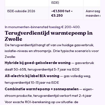
ISDE)
ISDE-subsidie 2026
−€1.500 tot −
Aanvraag bin
€5.250
maanden na in
In monumenten-binnenstad toeslag € 200-400.
Terugverdientijd warmtepomp in
Zwolle
De terugverdientijd hangt af van uw huidige gasverbruik,
isolatie-niveau en stroomprijs. Drie typische scenario's voor
Zwolle:
Hybride bij goed-geïsoleerde woning
— gasverbruik
daalt 50-65%, terugverdientijd 5-7 jaar na ISDE
All-electric bij label B/A woning
— gas volledig weg,
terugverdientijd 10-13 jaar na ISDE
Combinatie warmtepomp + zonnepanelen
— eigen-
stroom productie, terugverdientijd verkort met 2-4 jaar
Voor exacte ROI-berekening op uw situatie:
de