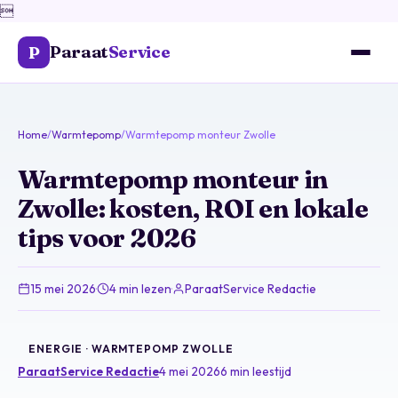

Paraat
Service
P
Home
/
Warmtepomp
/
Warmtepomp monteur Zwolle
Warmtepomp monteur in
Zwolle: kosten, ROI en lokale
tips voor 2026
15 mei 2026
·
4 min lezen
·
ParaatService Redactie
ENERGIE · WARMTEPOMP ZWOLLE
ParaatService Redactie
4 mei 2026
6 min leestijd