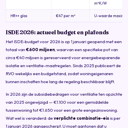
m²·K/W
HR++ glas
€47 per m²
U-waarde maximaal
ISDE 2026: actueel budget en plafonds
Het ISDE-budget voor 2026 is op 1 januari geopend met een
totaal van
€600 miljoen
, waarvan een specifieke pot van
circa €40 miljoen is gereserveerd voor energiebesparende
isolatie en ventilatie-maatregelen. Sinds 2025 publiceert de
RVO wekelijks een budgetstand, zodat woningeigenaren
kunnen inschatten hoe lang de regeling beschikbaar blijft.
In 2026 zijn de subsidiebedragen voor ventilatie ten opzichte
van 2025 ongewijzigd — €1.100 voor een gemiddelde
tussenwoning tot €1.650 voor een grote eengezinswoning.
Wat wel is veranderd: de
verplichte combinatie-eis
is per
1 januari 2026 aangescherpt. U moet aantonen dat u