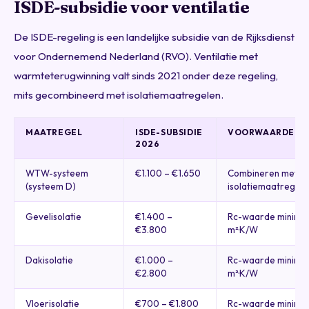
ISDE-subsidie voor ventilatie
De ISDE-regeling is een landelijke subsidie van de Rijksdienst
voor Ondernemend Nederland (RVO). Ventilatie met
warmteterugwinning valt sinds 2021 onder deze regeling,
mits gecombineerd met isolatiemaatregelen.
MAATREGEL
ISDE-SUBSIDIE
VOORWAARDE
2026
WTW-systeem
€1.100 – €1.650
Combineren met min
(systeem D)
isolatiemaatregel
Gevelisolatie
€1.400 –
Rc-waarde minimaa
€3.800
m²·K/W
Dakisolatie
€1.000 –
Rc-waarde minimaa
€2.800
m²·K/W
Vloerisolatie
€700 – €1.800
Rc-waarde minimaa