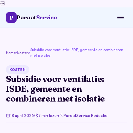

Paraat
Service
P
Subsidie voor ventilatie: ISDE, gemeente en combineren
Home
/
Kosten
/
met isolatie
KOSTEN
Subsidie voor ventilatie:
ISDE, gemeente en
combineren met isolatie
18 april 2026
·
7 min lezen
·
ParaatService Redactie