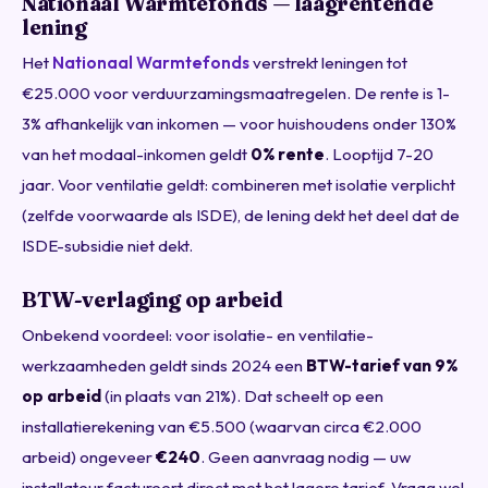
Nationaal Warmtefonds — laagrentende
lening
Het
Nationaal Warmtefonds
verstrekt leningen tot
€25.000 voor verduurzamingsmaatregelen. De rente is 1-
3% afhankelijk van inkomen — voor huishoudens onder 130%
van het modaal-inkomen geldt
0% rente
. Looptijd 7-20
jaar. Voor ventilatie geldt: combineren met isolatie verplicht
(zelfde voorwaarde als ISDE), de lening dekt het deel dat de
ISDE-subsidie niet dekt.
BTW-verlaging op arbeid
Onbekend voordeel: voor isolatie- en ventilatie-
werkzaamheden geldt sinds 2024 een
BTW-tarief van 9%
op arbeid
(in plaats van 21%). Dat scheelt op een
installatierekening van €5.500 (waarvan circa €2.000
arbeid) ongeveer
€240
. Geen aanvraag nodig — uw
installateur factureert direct met het lagere tarief. Vraag wel