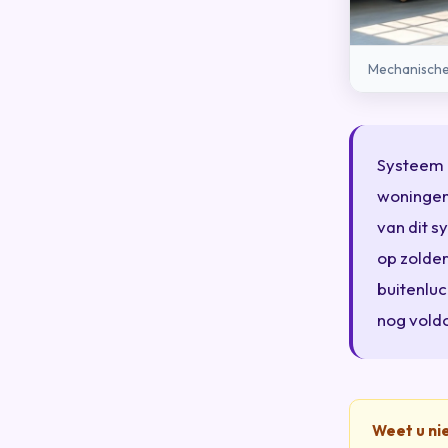
Mechanische 
Systeem 
woningen
van dit s
op zolder
buitenluc
nog voldo
Weet u ni