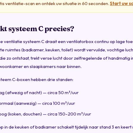
is ventilatie-scan en ontdek uw situatie in 60 seconden.
Start uw s
kt systeem C precies?
e ventilatie systeem C draait een ventilatorbox continu op lage toe
atte ruimtes (badkamer, keuken, toilet) wordt vervuilde, vochtige lu
ie zo ontstaat, trekt verse lucht door zelfregelende of handmatig i
e woonkamer en slaapkamers naar binnen.
teem C-boxen hebben drie standen:
ag (afwezig of nacht) — circa 50 m³/uur
rmaal (aanwezig) — circa 100 m³/uur
og (koken, douchen) — circa 150–200 m³/uur
 in de keuken of badkamer schakelt tijdelijk naar stand 3 en keer