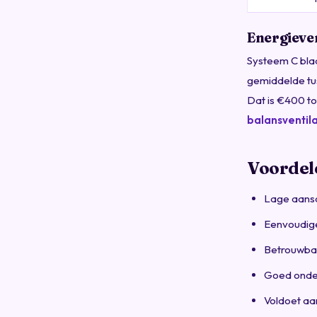
Energiever
Systeem C bla
gemiddelde tus
Dat is €400 to
balansventil
Voordel
Lage aans
Eenvoudige
Betrouwba
Goed onder
Voldoet aa