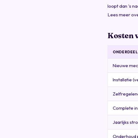
loopt dan 's n
Lees meer over
Kosten 
ONDERDEEL
Nieuwe mech
Installatie 
Zelfregelen
Complete in
Jaarlijks st
Onderhoud p