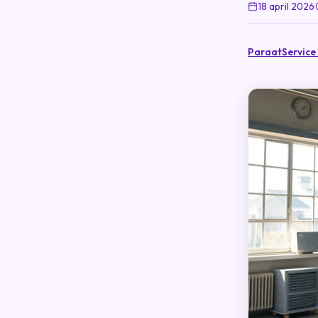
18 april 2026
·
ParaatService