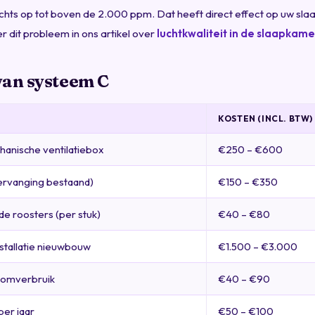
achts op tot boven de 2.000 ppm. Dat heeft direct effect op uw slaa
 dit probleem in ons artikel over
luchtkwaliteit in de slaapkame
van systeem C
KOSTEN (INCL. BTW)
anische ventilatiebox
€250 – €600
(vervanging bestaand)
€150 – €350
de roosters (per stuk)
€40 – €80
stallatie nieuwbouw
€1.500 – €3.000
roomverbruik
€40 – €90
er jaar
€50 – €100