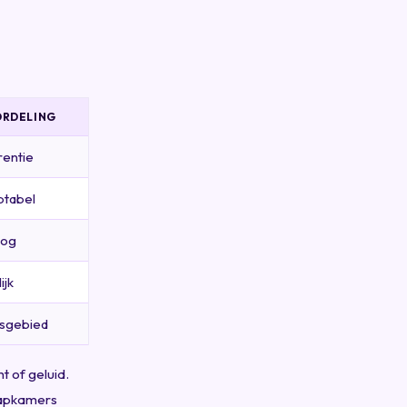
RDELING
rentie
ptabel
oog
ijk
sgebied
 of geluid.
aapkamers