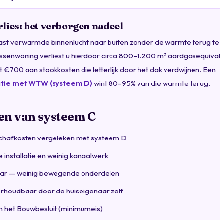
lies: het verborgen nadeel
ast verwarmde binnenlucht naar buiten zonder de warmte terug te 
senwoning verliest u hierdoor circa 800–1.200 m³ aardgasequivale
t €700 aan stookkosten die letterlijk door het dak verdwijnen. Een
atie met WTW (systeem D)
wint 80–95% van die warmte terug.
en van systeem C
chafkosten vergeleken met systeem D
 installatie en weinig kanaalwerk
ar — weinig bewegende onderdelen
houdbaar door de huiseigenaar zelf
n het Bouwbesluit (minimumeis)