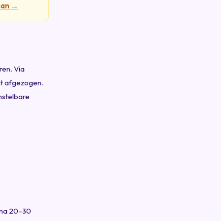
can →
ren. Via
cht afgezogen.
nstelbare
t na 20–30