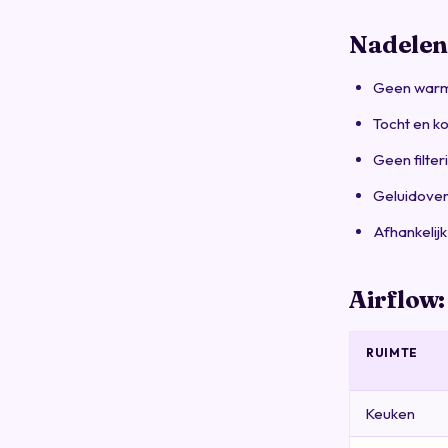
Nadelen
Geen warmt
Tocht en ko
Geen filteri
Geluidover
Afhankelij
Airflow:
RUIMTE
Keuken