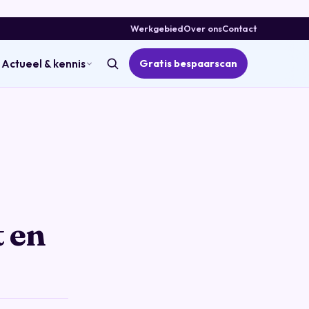
Werkgebied
Over ons
Contact
Gratis bespaarscan
Actueel & kennis
t en