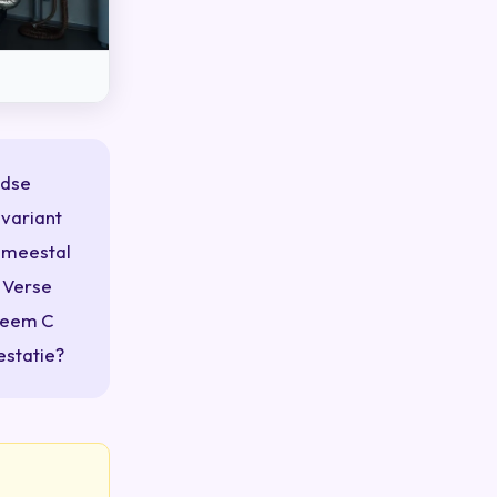
ndse
 variant
— meestal
. Verse
steem C
estatie?