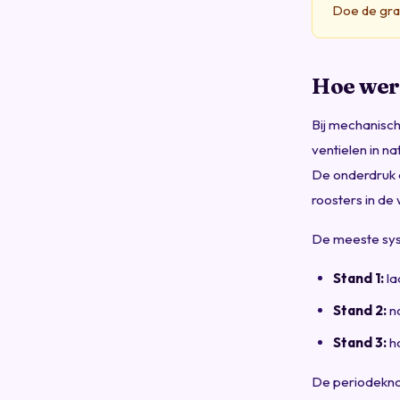
Doe de grat
Hoe wer
Bij mechanisch
ventielen in n
De onderdruk d
roosters in d
De meeste sys
Stand 1:
la
Stand 2:
no
Stand 3:
ho
De periodeknop