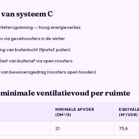
 van systeem C
eterugwinning — hoog energieverlies
u via gevelroosters in de winter
ng van buitenlucht (fijnstof, pollen)
last van buitenaf via open roosters
k van bewonersgedrag (roosters open houden)
 minimale ventilatievoud per ruimte
MINIMALE AFVOER
EQUIVAL
(DM³/S)
(M³/UUR)
21
75,6