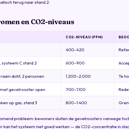
tisch terug naar stand 2.
romen en CO2-niveaus
CO2-NIVEAU (PPM)
BEOO
400–420
Refe
 systeem C stand 2
600–900
Acce
 raam dicht, 2 personen
1.200–2.000
Te h
 met gevelrooster open
700–1.100
Redel
oken op gas, stand 3
800–1.400
Gren
omend probleem: bewoners sluiten de gevelroosters vanwege tocht
r kan het systeem niet goed werken — de CO2-concentratie in sl