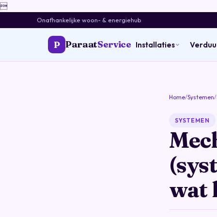

Onafhankelijke woon- & energiehub
Paraat
Service
P
Installaties
Verdu
Home
/
Systemen
/
SYSTEMEN
Mech
(sys
wat 