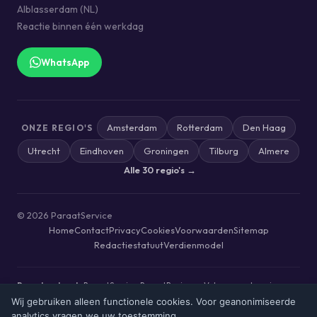
Alblasserdam (NL)
Reactie binnen één werkdag
WhatsApp
Amsterdam
Rotterdam
Den Haag
ONZE REGIO'S
Utrecht
Eindhoven
Groningen
Tilburg
Almere
Alle 30 regio's →
© 2026 ParaatService
Home
Contact
Privacy
Cookies
Voorwaarden
Sitemap
Redactiestatuut
Verdienmodel
Paraat-netwerk:
ParaatService
·
ParaatBusiness
·
Vakman zoeken via
TrustusFix
Wij gebruiken alleen functionele cookies. Voor geanonimiseerde
analytics vragen we uw toestemming.
ParaatService werkt redactioneel onafhankelijk. Onze ranking is