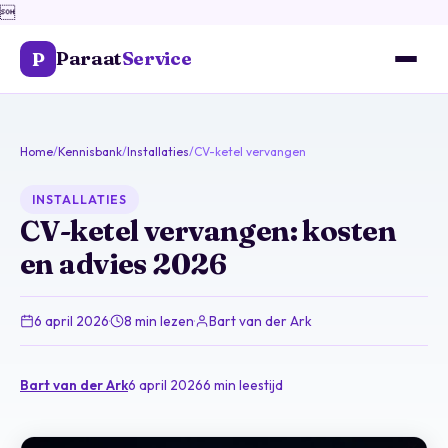

Paraat
Service
P
Home
/
Kennisbank
/
Installaties
/
CV-ketel vervangen
INSTALLATIES
CV-ketel vervangen: kosten
en advies 2026
6 april 2026
·
8 min lezen
·
Bart van der Ark
Bart van der Ark
6 april 2026
6 min leestijd