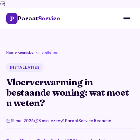

Paraat
Service
P
Home
›
Kennisbank
›
Installaties
INSTALLATIES
Vloerverwarming in
bestaande woning: wat moet
u weten?
15 mei 2026
·
3 min lezen
·
ParaatService Redactie