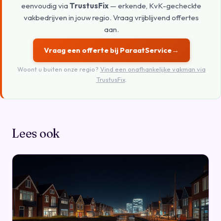
eenvoudig via
TrustusFix
— erkende, KvK-gecheckte
vakbedrijven in jouw regio. Vraag vrijblijvend offertes
aan.
Vraag een offerte bij ParaatService
→
Woont u buiten onze regio?
Vind een onafhankelijke vakman via
TrustusFix
.
Lees ook