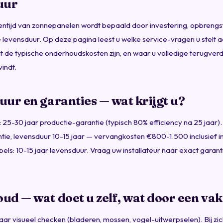
uur
ntijd van zonnepanelen wordt bepaald door investering, opbrengst
 levensduur. Op deze pagina leest u welke service-vragen u stelt 
wat de typische onderhoudskosten zijn, en waar u volledige terugver
indt.
ur en garanties — wat krijgt u?
25-30 jaar productie-garantie (typisch 80% efficiency na 25 jaar
ntie, levensduur 10-15 jaar — vervangkosten €800-1.500 inclusief ins
bels: 10-15 jaar levensduur. Vraag uw installateur naar exact gara
ud — wat doet u zelf, wat door een v
 jaar visueel checken (bladeren, mossen, vogel-uitwerpselen). Bij zi