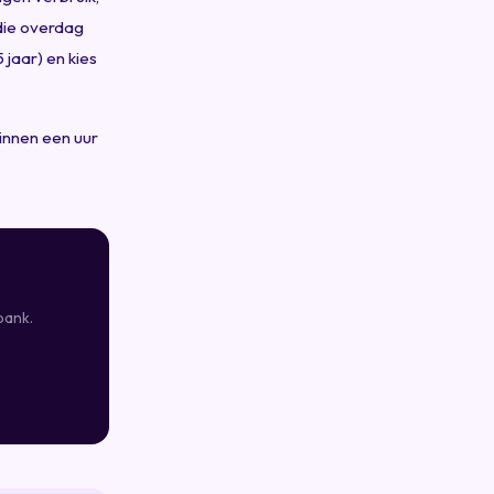
 die overdag
 jaar) en kies
innen een uur
bank.