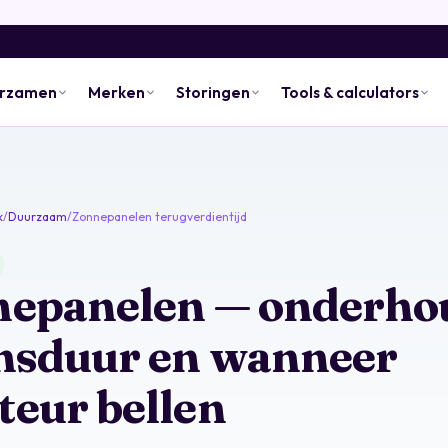
urzamen
Merken
Storingen
Tools & calculators
k
/
Duurzaam
/
Zonnepanelen terugverdientijd
epanelen — onderho
nsduur en wanneer
eur bellen