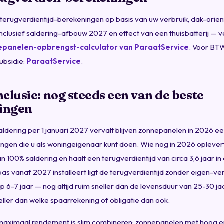
terugverdientijd-berekeningen op basis van uw verbruik, dak-orien
inclusief saldering-afbouw 2027 en effect van een thuisbatterij — ve
epanelen-opbrengst-calculator van ParaatService
. Voor BT
ubsidie:
ParaatService
.
clusie: nog steeds een van de beste
ringen
ldering per 1 januari 2027 vervalt blijven zonnepanelen in 2026 e
ingen die u als woningeigenaar kunt doen. Wie nog in 2026 oplevert
n 100% saldering en haalt een terugverdientijd van circa 3,6 jaar in
 pas vanaf 2027 installeert ligt de terugverdientijd zonder eigen-ve
 6-7 jaar — nog altijd ruim sneller dan de levensduur van 25-30 ja
eller dan welke spaarrekening of obligatie dan ook.
 maximaal rendement is slim combineren: zonnepanelen met hoog ei