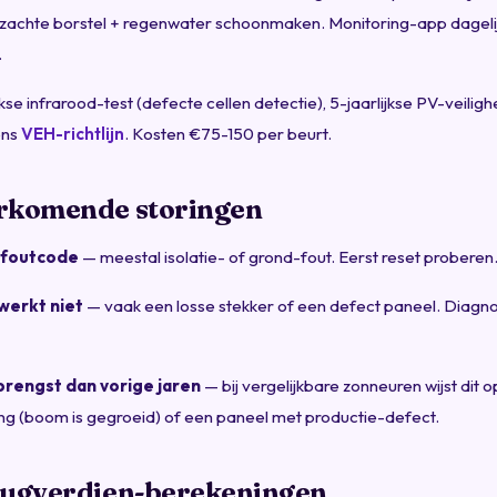
t zachte borstel + regenwater schoonmaken. Monitoring-app dageli
.
kse infrarood-test (defecte cellen detectie), 5-jaarlijkse PV-veiligh
ens
VEH-richtlijn
. Kosten €75-150 per beurt.
rkomende storingen
foutcode
— meestal isolatie- of grond-fout. Eerst reset proberen
 werkt niet
— vaak een losse stekker of een defect paneel. Diagno
rengst dan vorige jaren
— bij vergelijkbare zonneuren wijst dit op
g (boom is gegroeid) of een paneel met productie-defect.
rugverdien-berekeningen