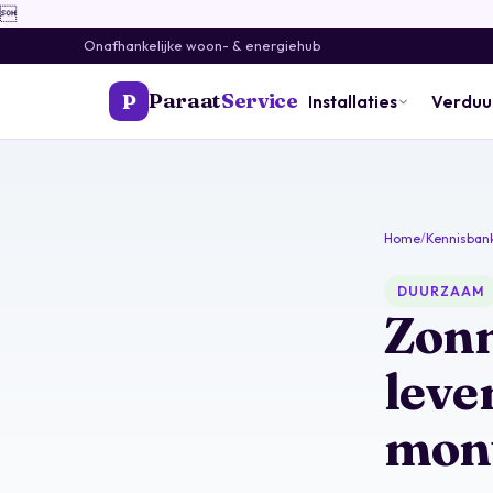

Onafhankelijke woon- & energiehub
Paraat
Service
P
Installaties
Verdu
Home
/
Kennisban
DUURZAAM
Zonn
leve
mont