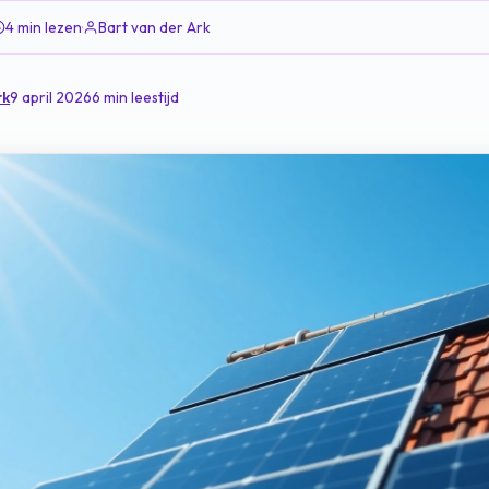
4 min lezen
·
Bart van der Ark
rk
9 april 2026
6 min leestijd