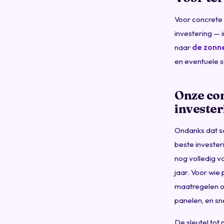
Voor concrete 
investering — 
naar
de zonn
en eventuele s
Onze con
investe
Ondanks dat sa
beste invester
nog volledig va
jaar. Voor wie
maatregelen op
panelen, en sn
De sleutel tot