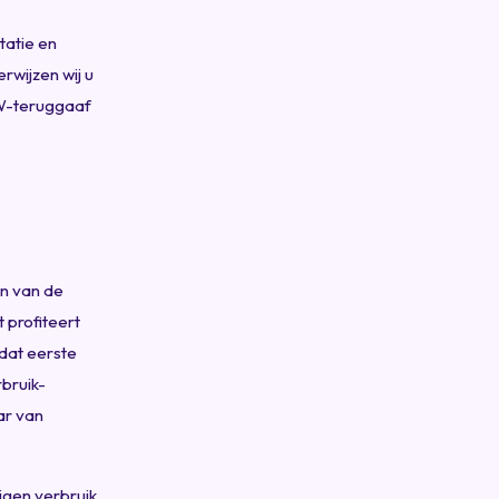
tatie en
rwijzen wij u
W-teruggaaf
en van de
 profiteert
 dat eerste
rbruik-
ar van
gen verbruik,