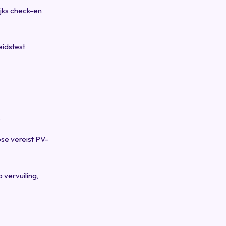
jks check-en
eidstest
.
se vereist PV-
 vervuiling,