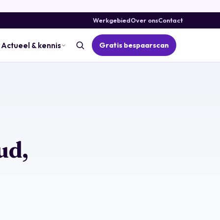
Werkgebied
Over ons
Contact
Gratis bespaarscan
Actueel & kennis
ud,