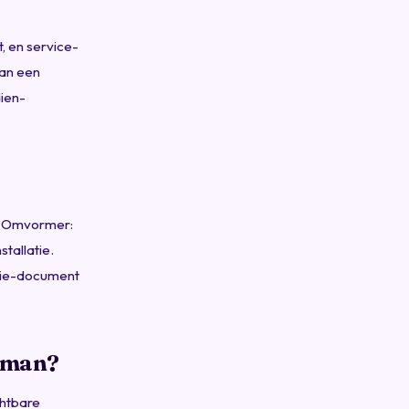
, en service-
aan een
dien-
). Omvormer:
tallatie.
ntie-document
akman?
chtbare