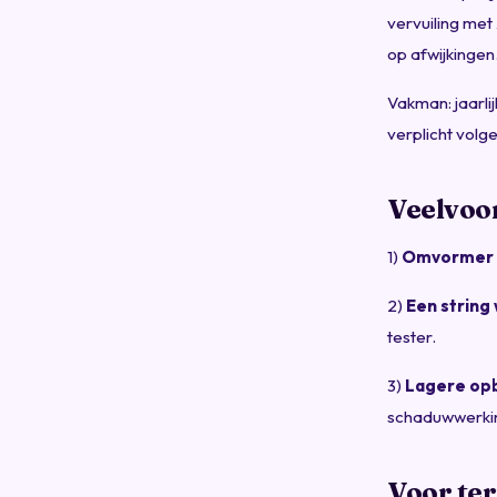
vervuiling me
op afwijkingen
Vakman: jaarlij
verplicht volg
Veelvoo
1)
Omvormer 
2)
Een string
tester.
3)
Lagere opb
schaduwwerkin
Voor te