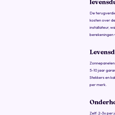
levensd
De terugverdie
kosten over de
installateur, 
berekeningen v
Levensdu
Zonnepanelen: 
5-10 jaar gara
Stekkers en ka
per merk.
Onderho
Zelf: 2-3x per