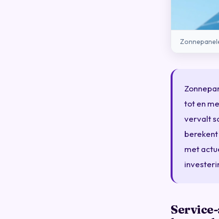
Zonnepanelen
Zonnepane
tot en m
vervalt s
berekent 
met actue
investeri
Service