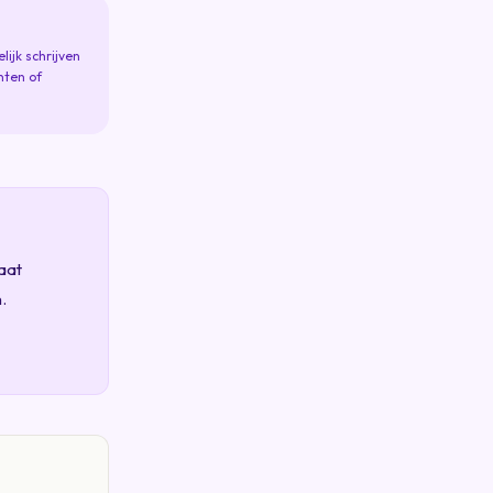
ijk schrijven
nten of
aat
.