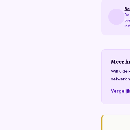
Ba
De 
ove
ins
Meer hu
Wilt u de
netwerk h
Vergelij