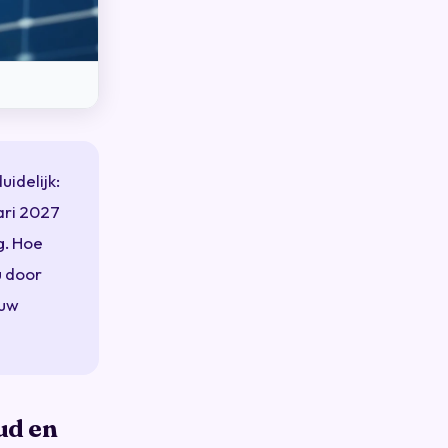
uidelijk:
ari 2027
g. Hoe
u door
 uw
ud en