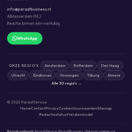
info@paraatbusiness.nl
Alblasserdam (NL)
Reactie binnen één werkdag
WhatsApp
Amsterdam
Rotterdam
Den Haag
ONZE REGIO'S
Utrecht
Eindhoven
Groningen
Tilburg
Almere
Alle 30 regio's →
© 2026 ParaatService
Home
Contact
Privacy
Cookies
Voorwaarden
Sitemap
Redactiestatuut
Verdienmodel
Paraat-netwerk:
ParaatService
·
ParaatBusiness
·
Vakman zoeken via