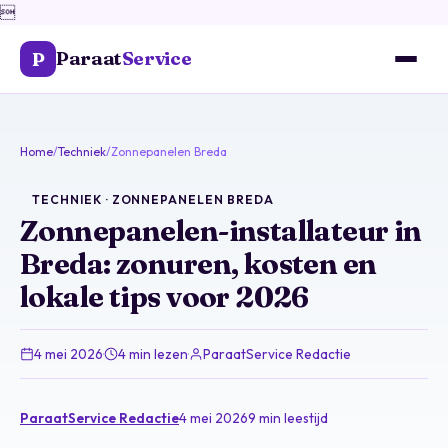

Paraat
Service
P
Home
/
Techniek
/
Zonnepanelen Breda
TECHNIEK · ZONNEPANELEN BREDA
Zonnepanelen-installateur in
Breda: zonuren, kosten en
lokale tips voor 2026
4 mei 2026
·
4 min lezen
·
ParaatService Redactie
ParaatService Redactie
4 mei 2026
9 min leestijd