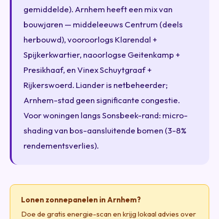
gemiddelde). Arnhem heeft een mix van
bouwjaren — middeleeuws Centrum (deels
herbouwd), vooroorlogs Klarendal +
Spijkerkwartier, naoorlogse Geitenkamp +
Presikhaaf, en Vinex Schuytgraaf +
Rijkerswoerd. Liander is netbeheerder;
Arnhem-stad geen significante congestie.
Voor woningen langs Sonsbeek-rand: micro-
shading van bos-aansluitende bomen (3-8%
rendementsverlies).
Lonen zonnepanelen in Arnhem?
Doe de gratis energie-scan en krijg lokaal advies over