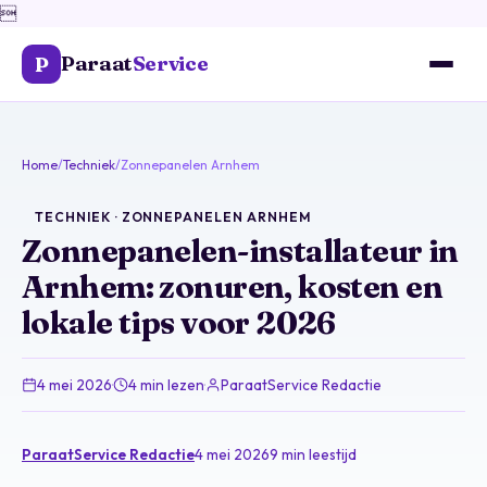

Paraat
Service
P
Home
/
Techniek
/
Zonnepanelen Arnhem
TECHNIEK · ZONNEPANELEN ARNHEM
Zonnepanelen-installateur in
Arnhem: zonuren, kosten en
lokale tips voor 2026
4 mei 2026
·
4 min lezen
·
ParaatService Redactie
ParaatService Redactie
4 mei 2026
9 min leestijd