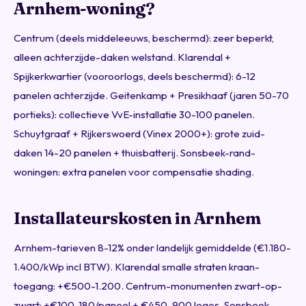
Arnhem-woning?
Centrum (deels middeleeuws, beschermd): zeer beperkt,
alleen achterzijde-daken welstand. Klarendal +
Spijkerkwartier (vooroorlogs, deels beschermd): 6-12
panelen achterzijde. Geitenkamp + Presikhaaf (jaren 50-70
portieks): collectieve VvE-installatie 30-100 panelen.
Schuytgraaf + Rijkerswoerd (Vinex 2000+): grote zuid-
daken 14-20 panelen + thuisbatterij. Sonsbeek-rand-
woningen: extra panelen voor compensatie shading.
Installateurskosten in Arnhem
Arnhem-tarieven 8-12% onder landelijk gemiddelde (€1.180-
1.400/kWp incl BTW). Klarendal smalle straten kraan-
toegang: +€500-1.200. Centrum-monumenten zwart-op-
zwart: +€100-180/paneel + €450-900 leges. Sonsbeek-