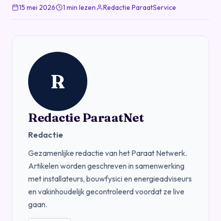
15 mei 2026
·
1 min lezen
·
Redactie ParaatService
R
Redactie ParaatNet
Redactie
Gezamenlijke redactie van het Paraat Netwerk.
Artikelen worden geschreven in samenwerking
met installateurs, bouwfysici en energieadviseurs
en vakinhoudelijk gecontroleerd voordat ze live
gaan.