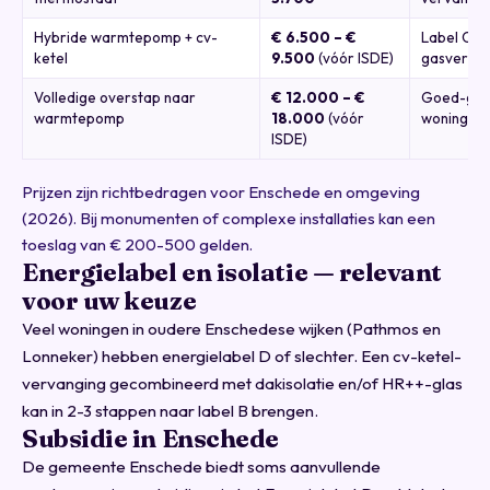
Hybride warmtepomp + cv-
€ 6.500 – €
Label C+ 
ketel
9.500
(vóór ISDE)
gasverbru
Volledige overstap naar
€ 12.000 – €
Goed-geï
warmtepomp
18.000
(vóór
woning, la
ISDE)
Prijzen zijn richtbedragen voor Enschede en omgeving
(2026). Bij monumenten of complexe installaties kan een
toeslag van € 200-500 gelden.
Energielabel en isolatie — relevant
voor uw keuze
Veel woningen in oudere Enschedese wijken (Pathmos en
Lonneker) hebben energielabel D of slechter. Een cv-ketel-
vervanging gecombineerd met dakisolatie en/of HR++-glas
kan in 2-3 stappen naar label B brengen.
Subsidie in Enschede
De gemeente Enschede biedt soms aanvullende