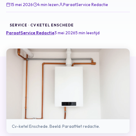
15 mei 2026
·
4 min lezen
·
ParaatService Redactie
SERVICE · CV KETEL ENSCHEDE
ParaatService Redactie
3 mei 2026
5 min leestijd
Cv-ketel Enschede. Beeld: ParaatNet redactie.