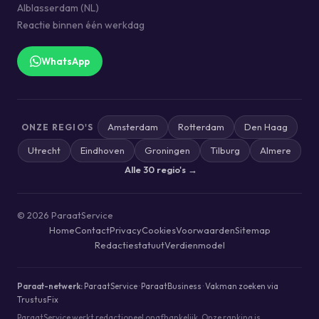
Alblasserdam (NL)
Reactie binnen één werkdag
WhatsApp
Amsterdam
Rotterdam
Den Haag
ONZE REGIO'S
Utrecht
Eindhoven
Groningen
Tilburg
Almere
Alle 30 regio's →
© 2026 ParaatService
Home
Contact
Privacy
Cookies
Voorwaarden
Sitemap
Redactiestatuut
Verdienmodel
Paraat-netwerk:
ParaatService
·
ParaatBusiness
·
Vakman zoeken via
TrustusFix
ParaatService werkt redactioneel onafhankelijk. Onze ranking is