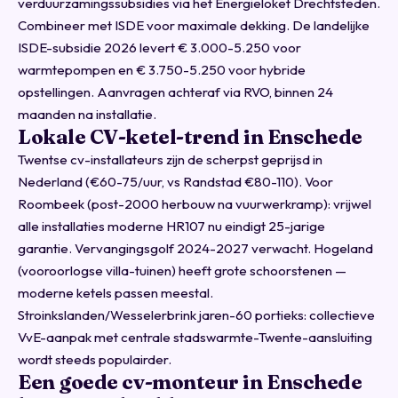
verduurzamingssubsidies via het
Energieloket Drechtsteden
.
Combineer met ISDE voor maximale dekking. De landelijke
ISDE-subsidie 2026
levert € 3.000-5.250 voor
warmtepompen en € 3.750-5.250 voor hybride
opstellingen. Aanvragen achteraf via RVO, binnen 24
maanden na installatie.
Lokale CV-ketel-trend in Enschede
Twentse cv-installateurs zijn de scherpst geprijsd in
Nederland (€60-75/uur, vs Randstad €80-110). Voor
Roombeek (post-2000 herbouw na vuurwerkramp): vrijwel
alle installaties moderne HR107 nu eindigt 25-jarige
garantie. Vervangingsgolf 2024-2027 verwacht. Hogeland
(vooroorlogse villa-tuinen) heeft grote schoorstenen —
moderne ketels passen meestal.
Stroinkslanden/Wesselerbrink jaren-60 portieks: collectieve
VvE-aanpak met centrale stadswarmte-Twente-aansluiting
wordt steeds populairder.
Een goede cv-monteur in Enschede