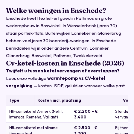
Welke woningen in Enschede?
Enschede heeft textiel-erfgoed in Pathmos en grote
wederopbouw in Boswinkel. In Wesselerbrink (jaren 70)
staan portiek-flats. Buitenwijken Lonneker en Glanerbrug
hebben veel jaren 30 boerderij-woningen. In Enschede
bemiddelen wij in onder andere Centrum, Lonneker,
Glanerbrug, Boswinkel, Pathmos, Twekkelerveld.
Cv-ketel-kosten in Enschede (2026)
Twijfelt u tussen ketel vervangen of overstappen?
Lees onze volledige
warmtepomp vs CV-ketel
vergelijking
— kosten, ISDE, geluid en wanneer welke past.
Type
Kosten incl. plaatsing
Voor
HR-combiketel A-merk (Nefit,
€ 2.200 – €
Standaard
Intergas, Remeha, Vaillant)
3.400
vervangin
HR-combiketel met slimme
€ 2.500 – €
Bij thermo
thermostaat
3.700
vervanging