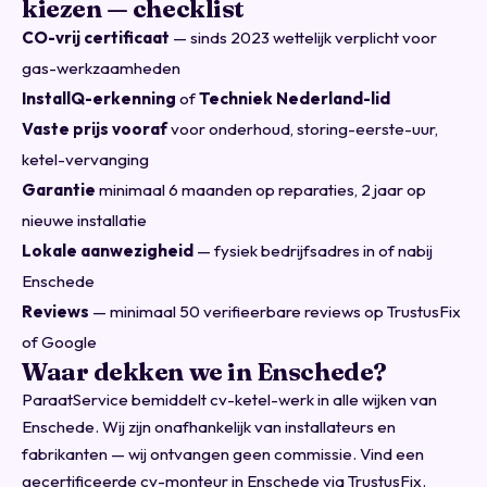
kiezen — checklist
CO-vrij certificaat
— sinds 2023 wettelijk verplicht voor
gas-werkzaamheden
InstallQ-erkenning
of
Techniek Nederland-lid
Vaste prijs vooraf
voor onderhoud, storing-eerste-uur,
ketel-vervanging
Garantie
minimaal 6 maanden op reparaties, 2 jaar op
nieuwe installatie
Lokale aanwezigheid
— fysiek bedrijfsadres in of nabij
Enschede
Reviews
— minimaal 50 verifieerbare reviews op TrustusFix
of Google
Waar dekken we in Enschede?
ParaatService bemiddelt cv-ketel-werk in alle wijken van
Enschede. Wij zijn onafhankelijk van installateurs en
fabrikanten — wij ontvangen geen commissie.
Vind een
gecertificeerde cv-monteur in Enschede via TrustusFix
.