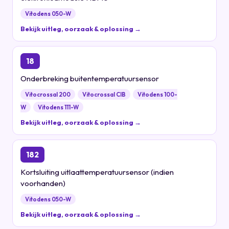
Vitodens 050-W
Bekijk uitleg, oorzaak & oplossing →
18
Onderbreking buitentemperatuursensor
Vitocrossal 200
Vitocrossal CIB
Vitodens 100-
W
Vitodens 111-W
Bekijk uitleg, oorzaak & oplossing →
182
Kortsluiting uitlaattemperatuursensor (indien
voorhanden)
Vitodens 050-W
Bekijk uitleg, oorzaak & oplossing →