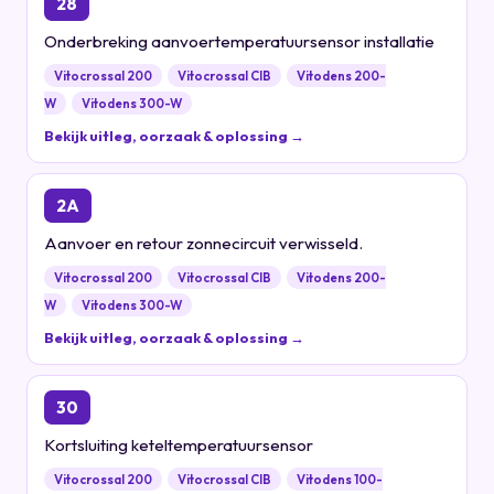
28
Onderbreking aanvoertemperatuursensor installatie
Vitocrossal 200
Vitocrossal CIB
Vitodens 200-
W
Vitodens 300-W
Bekijk uitleg, oorzaak & oplossing →
2A
Aanvoer en retour zonnecircuit verwisseld.
Vitocrossal 200
Vitocrossal CIB
Vitodens 200-
W
Vitodens 300-W
Bekijk uitleg, oorzaak & oplossing →
30
Kortsluiting keteltemperatuursensor
Vitocrossal 200
Vitocrossal CIB
Vitodens 100-