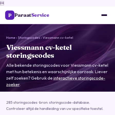

Paraat
Service
P
Home
›
Storingscodes
› Viessmann cv-ketel
Viessmann cv-ketel
storingscodes
Alle bekende storingscodes voor Viessmann cv-ketel
met hun betekenis en waarschijnlijke oorzaak. Liever
zelf zoeken? Gebruik de
interactieve storingscode-
zoeker
.
285 storingscodes · bron: storingscode-database.
Controleer altijd de handleiding van uw specifieke toestel.