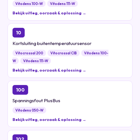
Vitodens 100-W
Vitodens 111-W
Bekijk uitleg, oorzaak & oplossing →
10
Kortsluiting buitentemperatuursensor
Vitocrossal 200
Vitocrossal CIB
Vitodens 100-
W
Vitodens 111-W
Bekijk uitleg, oorzaak & oplossing →
100
Spanningsfout PlusBus
Vitodens 050-W
Bekijk uitleg, oorzaak & oplossing →
102