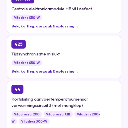
Centrale elektronicamodule HBMU defect
Vitodens 050-W
Bekijk uitleg, oorzaak & oplossing →
425
Tijdsynchronisatie mislukt
Vitodens 050-W
Bekijk uitleg, oorzaak & oplossing →
44
Kortsluiting aanvoertemperatuursensor
verwarmingscircuit 3 (met mengklep)
Vitocrossal 200
Vitocrossal CIB
Vitodens 200-
W
Vitodens 300-W