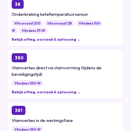
38
Onderbreking keteltemperatuursensor
Vitocrossal 200
Vitocrossal CIB
Vitodens 100-
W
Vitodens 111-W
Bekijk uitleg, oorzaak & oplossing →
380
Vlamverlies direct na vlamvorming (tijdens de
beveiligingstijd)
Vitodens 050-W
Bekijk uitleg, oorzaak & oplossing →
381
Vlamverlies in de werkingsfase
Vitodens 050-W