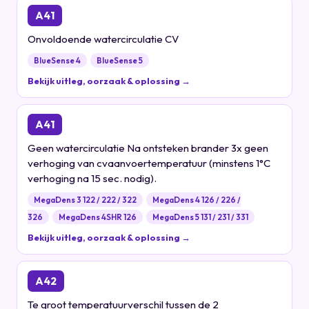
A41
Onvoldoende watercirculatie CV
BlueSense 4
BlueSense 5
Bekijk uitleg, oorzaak & oplossing →
A41
Geen watercirculatie Na ontsteken brander 3x geen
verhoging van cvaanvoertemperatuur (minstens 1°C
verhoging na 15 sec. nodig).
MegaDens 3 122 / 222 / 322
MegaDens 4 126 / 226 /
326
MegaDens 4SHR 126
MegaDens 5 131 / 231 / 331
Bekijk uitleg, oorzaak & oplossing →
A42
Te groot temperatuurverschil tussen de 2