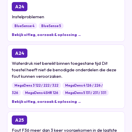
A24
Instelproblemen
BlueSense 4
BlueSense 5
Bekijk uitleg, oorzaak & oplossing →
A24
Waterdruk niet bereikt binnen toegestane tijd Dit
toestel heeft niet de benodigde onderdelen die deze
fout kunnen veroorzaken.
MegaDens 3 122 / 222 / 322
MegaDens 4 126 / 226 /
326
MegaDens 4SHR 126
MegaDens 5 131 / 231 / 331
Bekijk uitleg, oorzaak & oplossing →
A25
Fout F36 meer dan 3 keer voorgekomen in de laatste