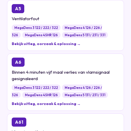
A5
Ventilatorfout
MegaDens 3 122 / 222 / 322
MegaDens 4 126 / 226 /
326
MegaDens 4SHR 126
MegaDens 5 131 / 231 / 331
Bekijk uitleg, oorzaak & oplossing →
A6
Binnen 4 minuten vijf maal verlies van vlamsignaal
gesignaleerd
MegaDens 3 122 / 222 / 322
MegaDens 4 126 / 226 /
326
MegaDens 4SHR 126
MegaDens 5 131 / 231 / 331
Bekijk uitleg, oorzaak & oplossing →
A61