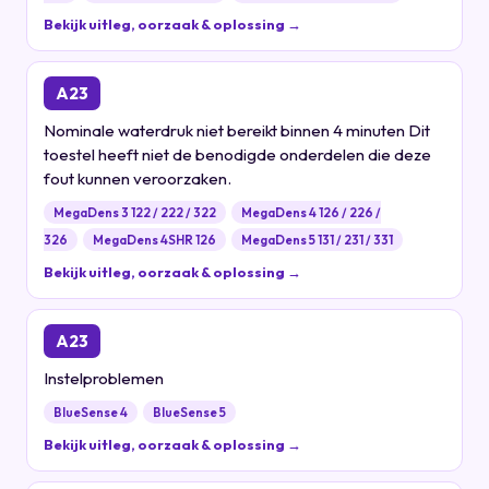
Bekijk uitleg, oorzaak & oplossing →
A23
Nominale waterdruk niet bereikt binnen 4 minuten Dit
toestel heeft niet de benodigde onderdelen die deze
fout kunnen veroorzaken.
MegaDens 3 122 / 222 / 322
MegaDens 4 126 / 226 /
326
MegaDens 4SHR 126
MegaDens 5 131 / 231 / 331
Bekijk uitleg, oorzaak & oplossing →
A23
Instelproblemen
BlueSense 4
BlueSense 5
Bekijk uitleg, oorzaak & oplossing →