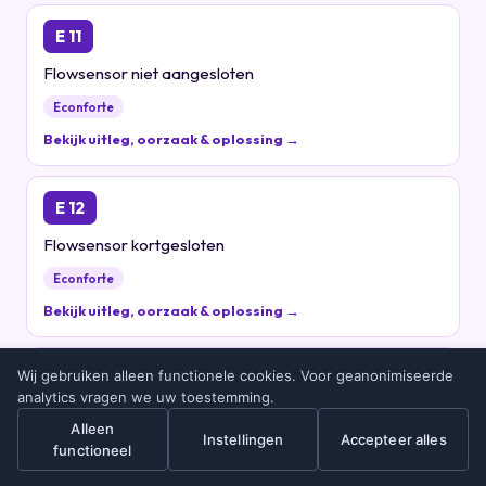
E 11
Flowsensor niet aangesloten
Econforte
Bekijk uitleg, oorzaak & oplossing →
E 12
Flowsensor kortgesloten
Econforte
Bekijk uitleg, oorzaak & oplossing →
Wij gebruiken alleen functionele cookies. Voor geanonimiseerde
E 13
analytics vragen we uw toestemming.
Gemeten waarde voor de referentiespanningen niet in
Alleen
orde
Instellingen
Accepteer alles
functioneel
Storingscheck
Gratis offerte
Econforte