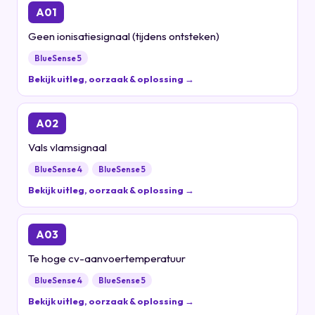
A01
Geen ionisatiesignaal (tijdens ontsteken)
BlueSense 5
Bekijk uitleg, oorzaak & oplossing →
A02
Vals vlamsignaal
BlueSense 4
BlueSense 5
Bekijk uitleg, oorzaak & oplossing →
A03
Te hoge cv-aanvoertemperatuur
BlueSense 4
BlueSense 5
Bekijk uitleg, oorzaak & oplossing →