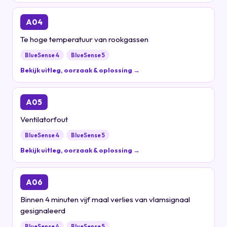
A04
Te hoge temperatuur van rookgassen
BlueSense 4
BlueSense 5
Bekijk uitleg, oorzaak & oplossing →
A05
Ventilatorfout
BlueSense 4
BlueSense 5
Bekijk uitleg, oorzaak & oplossing →
A06
Binnen 4 minuten vijf maal verlies van vlamsignaal
gesignaleerd
BlueSense 4
BlueSense 5