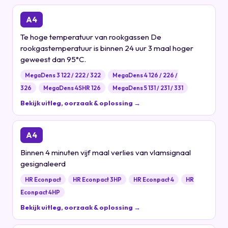
A4
Te hoge temperatuur van rookgassen De
rookgastemperatuur is binnen 24 uur 3 maal hoger
geweest dan 95°C.
MegaDens 3 122 / 222 / 322
MegaDens 4 126 / 226 /
326
MegaDens 4SHR 126
MegaDens 5 131 / 231 / 331
Bekijk uitleg, oorzaak & oplossing →
A4
Binnen 4 minuten vijf maal verlies van vlamsignaal
gesignaleerd
HR Econpact
HR Econpact 3HP
HR Econpact 4
HR
Econpact 4HP
Bekijk uitleg, oorzaak & oplossing →