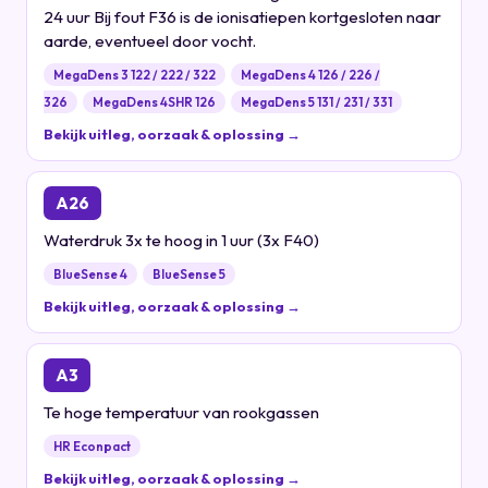
24 uur Bij fout F36 is de ionisatiepen kortgesloten naar
aarde, eventueel door vocht.
MegaDens 3 122 / 222 / 322
MegaDens 4 126 / 226 /
326
MegaDens 4SHR 126
MegaDens 5 131 / 231 / 331
Bekijk uitleg, oorzaak & oplossing →
A26
Waterdruk 3x te hoog in 1 uur (3x F40)
BlueSense 4
BlueSense 5
Bekijk uitleg, oorzaak & oplossing →
A3
Te hoge temperatuur van rookgassen
HR Econpact
Bekijk uitleg, oorzaak & oplossing →