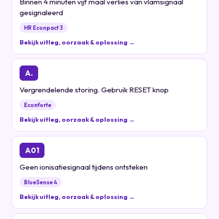
Binnen 4 minuten vijf maal verlies van vlamsignaal
gesignaleerd
HR Econpact 3
Bekijk uitleg, oorzaak & oplossing →
A.
Vergrendelende storing. Gebruik RESET knop
Econforte
Bekijk uitleg, oorzaak & oplossing →
A01
Geen ionisatiesignaal tijdens ontsteken
BlueSense 4
Bekijk uitleg, oorzaak & oplossing →