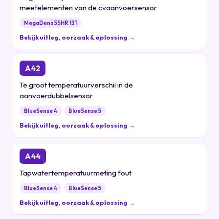
meetelementen van de cvaanvoersensor
MegaDens 5SHR 131
Bekijk uitleg, oorzaak & oplossing →
A42
Te groot temperatuurverschil in de
aanvoerdubbelsensor
BlueSense 4
BlueSense 5
Bekijk uitleg, oorzaak & oplossing →
A44
Tapwatertemperatuurmeting fout
BlueSense 4
BlueSense 5
Bekijk uitleg, oorzaak & oplossing →