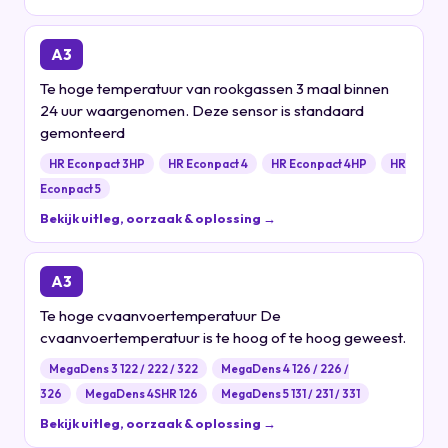
A3
Te hoge temperatuur van rookgassen 3 maal binnen
24 uur waargenomen. Deze sensor is standaard
gemonteerd
HR Econpact 3HP
HR Econpact 4
HR Econpact 4HP
HR
Econpact 5
Bekijk uitleg, oorzaak & oplossing →
A3
Te hoge cvaanvoertemperatuur De
cvaanvoertemperatuur is te hoog of te hoog geweest.
MegaDens 3 122 / 222 / 322
MegaDens 4 126 / 226 /
326
MegaDens 4SHR 126
MegaDens 5 131 / 231 / 331
Bekijk uitleg, oorzaak & oplossing →