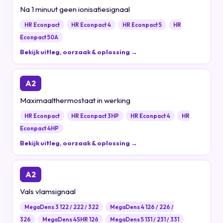
Na 1 minuut geen ionisatiesignaal
HR Econpact
HR Econpact 4
HR Econpact 5
HR
Econpact 50A
Bekijk uitleg, oorzaak & oplossing →
A2
Maximaalthermostaat in werking
HR Econpact
HR Econpact 3HP
HR Econpact 4
HR
Econpact 4HP
Bekijk uitleg, oorzaak & oplossing →
A2
Vals vlamsignaal
MegaDens 3 122 / 222 / 322
MegaDens 4 126 / 226 /
326
MegaDens 4SHR 126
MegaDens 5 131 / 231 / 331