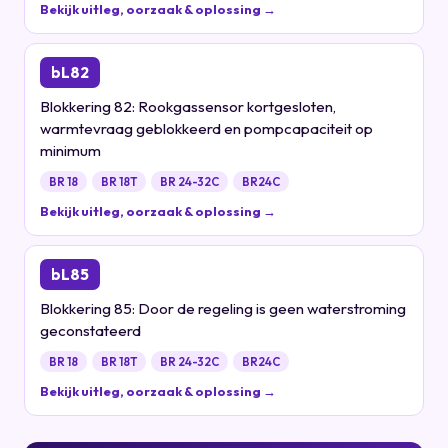
Bekijk uitleg, oorzaak & oplossing →
bL82
Blokkering 82: Rookgassensor kortgesloten,
warmtevraag geblokkeerd en pompcapaciteit op
minimum
BR 18
BR 18T
BR 24-32C
BR24C
Bekijk uitleg, oorzaak & oplossing →
bL85
Blokkering 85: Door de regeling is geen waterstroming
geconstateerd
BR 18
BR 18T
BR 24-32C
BR24C
Bekijk uitleg, oorzaak & oplossing →