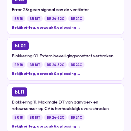
Error 28: geen signaal van de ventilator
BR 18
BR 18T
BR 24-32C
BR24C
Bekijk uitleg, oorzaak & oplossing →
bL01
Blokkering 01: Extern beveiligingscontact verbroken
BR 18
BR 18T
BR 24-32C
BR24C
Bekijk uitleg, oorzaak & oplossing →
bL11
Blokkering 11: Maximale DT van aanvoer- en
retoursensor op CV is herhaaldelijk overschreden
BR 18
BR 18T
BR 24-32C
BR24C
Bekijk uitleg, oorzaak & oplossing →