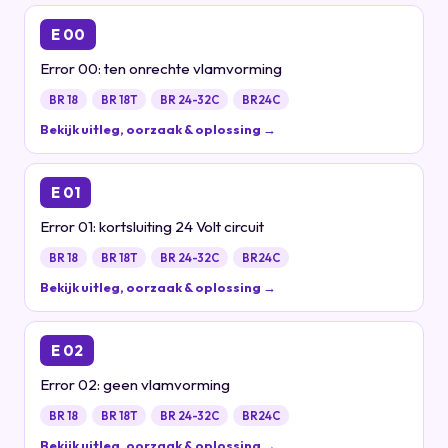
E 00
Error 00: ten onrechte vlamvorming
BR 18
BR 18T
BR 24-32C
BR24C
Bekijk uitleg, oorzaak & oplossing →
E 01
Error 01: kortsluiting 24 Volt circuit
BR 18
BR 18T
BR 24-32C
BR24C
Bekijk uitleg, oorzaak & oplossing →
E 02
Error 02: geen vlamvorming
BR 18
BR 18T
BR 24-32C
BR24C
Bekijk uitleg, oorzaak & oplossing →