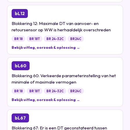
bL12
Blokkering 12: Maximale DT van aanvoer- en
retoursensor op WW is herhaaldelijk overschreden
BR 18
BR 18T
BR 24-32C
BR24C
Bekijk uitleg, oorzaak & oplossing →
bL60
Blokkering 60: Verkeerde parameterinstelling van het
minimale of maximale vermogen
BR 18
BR 18T
BR 24-32C
BR24C
Bekijk uitleg, oorzaak & oplossing →
bL67
Blokkering 67: Er is een DT geconstateerd tussen