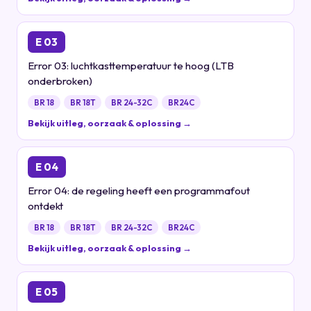
E 03
Error 03: luchtkasttemperatuur te hoog (LTB
onderbroken)
BR 18
BR 18T
BR 24-32C
BR24C
Bekijk uitleg, oorzaak & oplossing →
E 04
Error 04: de regeling heeft een programmafout
ontdekt
BR 18
BR 18T
BR 24-32C
BR24C
Bekijk uitleg, oorzaak & oplossing →
E 05