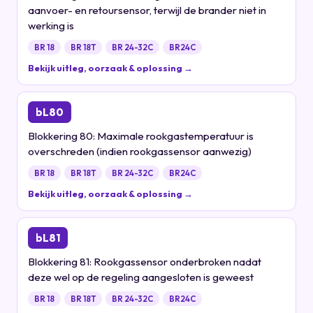
aanvoer- en retoursensor, terwijl de brander niet in
werking is
BR 18
BR 18T
BR 24-32C
BR24C
Bekijk uitleg, oorzaak & oplossing →
bL80
Blokkering 80: Maximale rookgastemperatuur is
overschreden (indien rookgassensor aanwezig)
BR 18
BR 18T
BR 24-32C
BR24C
Bekijk uitleg, oorzaak & oplossing →
bL81
Blokkering 81: Rookgassensor onderbroken nadat
deze wel op de regeling aangesloten is geweest
BR 18
BR 18T
BR 24-32C
BR24C