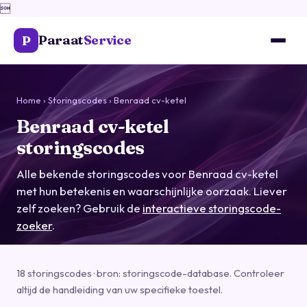

Paraat
Service
P
Home
›
Storingscodes
› Benraad cv-ketel
Benraad cv-ketel
storingscodes
Alle bekende storingscodes voor Benraad cv-ketel
met hun betekenis en waarschijnlijke oorzaak. Liever
zelf zoeken? Gebruik de
interactieve storingscode-
zoeker
.
18 storingscodes · bron: storingscode-database. Controleer
altijd de handleiding van uw specifieke toestel.