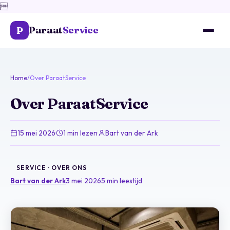

Paraat
Service
P
Home
/
Over ParaatService
Over ParaatService
15 mei 2026
·
1 min lezen
·
Bart van der Ark
SERVICE · OVER ONS
Bart van der Ark
3 mei 2026
5 min leestijd