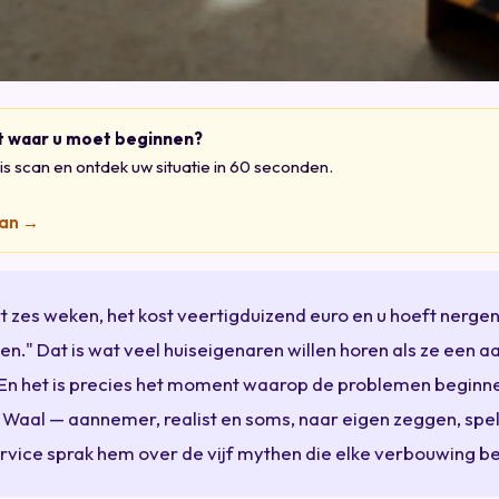
t waar u moet beginnen?
s scan en ontdek uw situatie in 60 seconden.
can →
t zes weken, het kost veertigduizend euro en u hoeft nerge
ken." Dat is wat veel huiseigenaren willen horen als ze een
 En het is precies het moment waarop de problemen beginne
 Waal — aannemer, realist en soms, naar eigen zeggen, spe
rvice sprak hem over de vijf mythen die elke verbouwing b