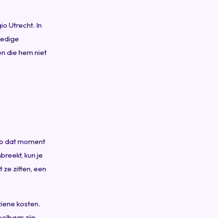
o Utrecht. In
ledige
en die hem niet
e op dat moment
breekt, kun je
 ze zitten, een
ziene kosten.
lbaar zijn.