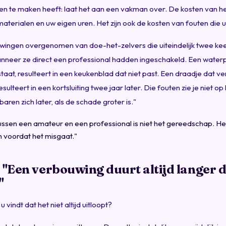
 te maken heeft: laat het aan een vakman over. De kosten van het
materialen en uw eigen uren. Het zijn ook de kosten van fouten die u n
wingen overgenomen van doe-het-zelvers die uiteindelijk twee kee
wanneer ze direct een professional hadden ingeschakeld. Een water
taat, resulteert in een keukenblad dat niet past. Een draadje dat ve
sulteert in een kortsluiting twee jaar later. Die fouten zie je niet 
aren zich later, als de schade groter is."
tussen een amateur en een professional is niet het gereedschap. He
 voordat het misgaat."
 "Een verbouwing duurt altijd langer 
"
 u vindt dat het niet altijd uitloopt?