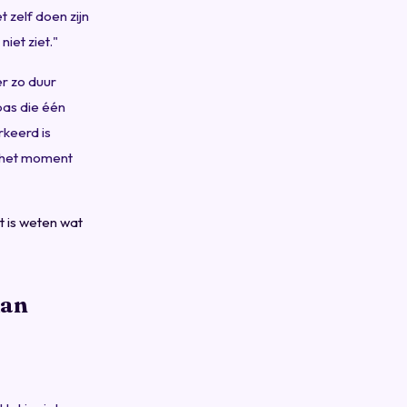
 zelf doen zijn
iet ziet."
r zo duur
pas die één
rkeerd is
op het moment
t is weten wat
dan