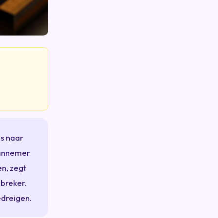
ns naar
 aannemer
n, zegt
lbreker.
edreigen.