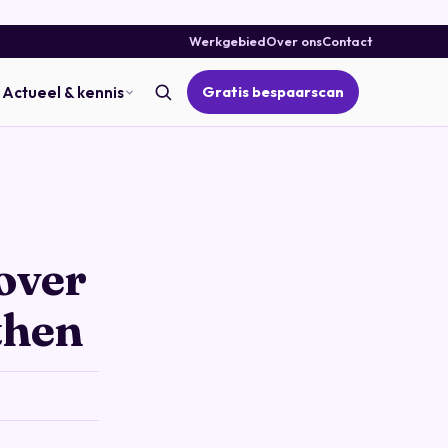
Werkgebied
Over ons
Contact
Gratis bespaarscan
Actueel & kennis
over
then