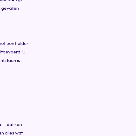
e gevallen
met een helder
uitgevoerd. U
ntstaan is
n — dat kan
en alles wat