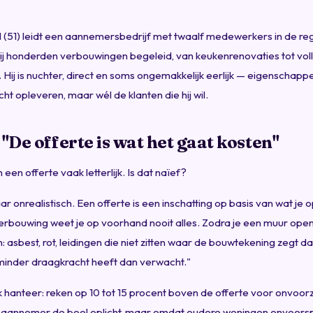
 (51) leidt een aannemersbedrijf met twaalf medewerkers in de regi
hij honderden verbouwingen begeleid, van keukenrenovaties tot vol
ij is nuchter, direct en soms ongemakkelijk eerlijk — eigenschapp
cht opleveren, maar wél de klanten die hij wil.
 "De offerte is wat het gaat kosten"
en offerte vaak letterlijk. Is dat naïef?
aar onrealistisch. Een offerte is een inschatting op basis van wat j
verbouwing weet je op voorhand nooit alles. Zodra je een muur open
 asbest, rot, leidingen die niet zitten waar de bouwtekening zegt dat
minder draagkracht heeft dan verwacht."
ik hanteer: reken op 10 tot 15 procent boven de offerte voor onvoor
 aannemer de boel oplicht, maar omdat oudere woningen onvoorspe