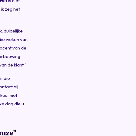
Het is niet
 ik zeg het
 duidelijke
 die weken van
procent van de
 verbouwing
an de klant."
t die
ntact bij
kost niet
lke dag die u
euze"