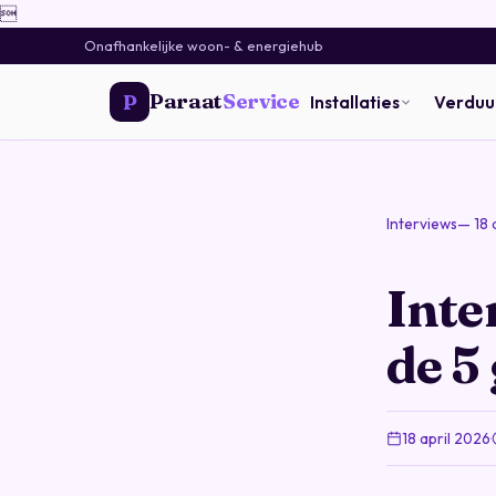

Onafhankelijke woon- & energiehub
Paraat
Service
P
Installaties
Verdu
Interviews
— 18 
Inte
de 5
18 april 2026
·