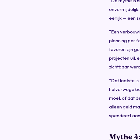
"De mythe is ni
onvermijdelijk.
eerlijk — een 
"Een verbouwin
planning per f
tevoren zijn ge
projecten uit, 
zichtbaar werd
"Dat laatste i
halverwege bes
moet, of dat de
alleen geld ma
spendeert aan
Mythe 4: