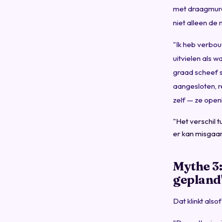
met draagmuren
niet alleen de 
"Ik heb verbou
uitvielen als 
graad scheef s
aangesloten, re
zelf — ze openb
"Het verschil 
er kan misgaan
Mythe 3:
gepland
Dat klinkt alsof