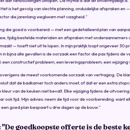
et dat verbouwingen uitlopen. De mythe is dat dit onvermijdelijk is. 
 Het is het gevolg van slechte planning, onduidelijke afspraken en —
sector die jarenlang wegkwam met vaagheid."
g die goed is voorbereid — met een gedetailleerd plan van aanpak,
ase, tijdig bestelde materialen en afspraken met onderaannemers
maakt — hoeft niet uit te lopen. In mijn praktijk loopt ongeveer 30 
en in bijna alle gevallen is de oorzaak een factor die pas tijdens de
: een constructief probleem, een leveringsprobleem, een wijziging v
s overigens de meest voorkomende oorzaak van vertraging. De klan
luit dat de badkamer toch anders moet, of dat er een extra stopco
 kleur van de keuken niet bevalt. Elke wijziging tijdens de uitvoering 
ar ook tijd. Mijn advies: neem de tijd voor de voorbereiding, want e
 een goed plan bespaart u drie dagen op de bouw."
 "De goedkoopste offerte is de beste k