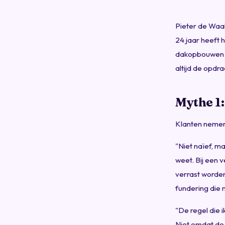
Pieter de Waal
24 jaar heeft 
dakopbouwen. H
altijd de opdra
Mythe 1:
Klanten nemen e
"Niet naïef, m
weet. Bij een 
verrast worden:
fundering die 
"De regel die 
Niet omdat de