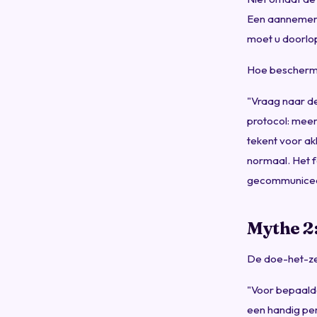
Een aannemer d
moet u doorlo
Hoe beschermt
"Vraag naar d
protocol: meer
tekent voor ak
normaal. Het f
gecommunicee
Mythe 2:
De doe-het-zel
"Voor bepaalde
een handig per