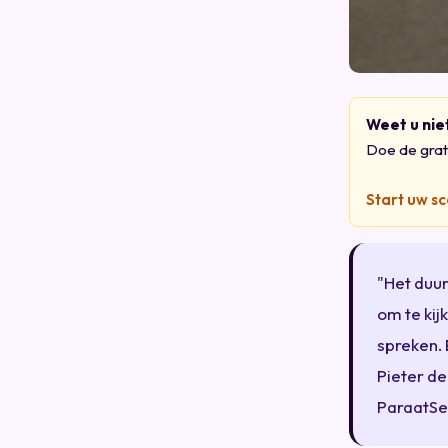
Weet u nie
Doe de grati
Start uw s
"Het duur
om te kij
spreken.
Pieter de
ParaatSe