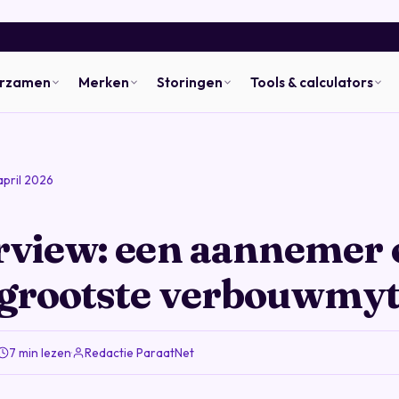
urzamen
Merken
Storingen
Tools & calculators
april 2026
rview: een aannemer 
 grootste verbouwmy
7 min lezen
·
Redactie ParaatNet