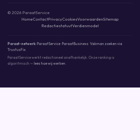
© 2026 ParaatService
Home
Contact
Privacy
Cookies
Voorwaarden
Sitemap
Redactiestatuut
Verdienmodel
Paraat-netwerk:
ParaatService
·
ParaatBusiness
·
Vakman zoeken via
TrustusFix
ParaatService werkt redactioneel onafhankelijk. Onze ranking is
algoritmisch —
lees hoe wij werken
.