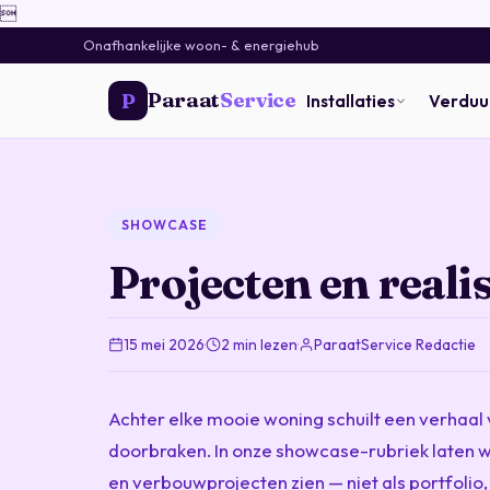

Onafhankelijke woon- & energiehub
Paraat
Service
P
Installaties
Verdu
SHOWCASE
Projecten en reali
15 mei 2026
·
2 min lezen
·
ParaatService Redactie
Achter elke mooie woning schuilt een verhaa
doorbraken. In onze showcase-rubriek laten w
en verbouwprojecten zien — niet als portfolio