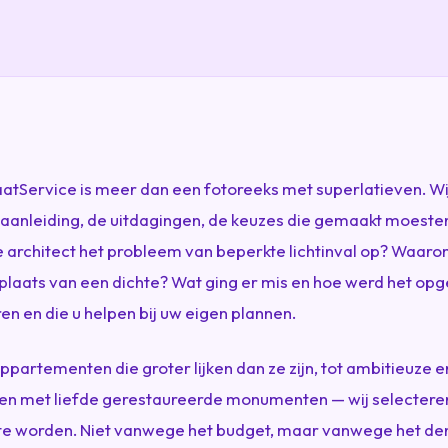
atService is meer dan een fotoreeks met superlatieven. Wij
 aanleiding, de uitdagingen, de keuzes die gemaakt moeste
de architect het probleem van beperkte lichtinval op? Waa
plaats van een dichte? Wat ging er mis en hoe werd het opge
ren en die u helpen bij uw eigen plannen.
artementen die groter lijken dan ze zijn, tot ambitieuze 
 met liefde gerestaureerde monumenten — wij selecteren 
te worden. Niet vanwege het budget, maar vanwege het de