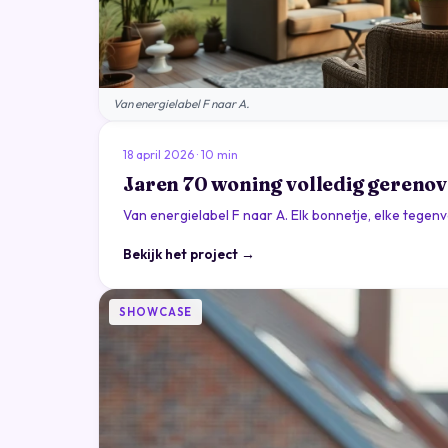
Van energielabel F naar A.
18 april 2026 · 10 min
Jaren 70 woning volledig gereno
Van energielabel F naar A. Elk bonnetje, elke tegenv
Bekijk het project →
SHOWCASE