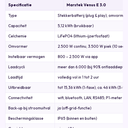
Specificatie
Marstek Venus E 3.0
Type
Stekkerbatterij (plug & play), omvorme
Capaciteit
5,12 kWh (bruikbaar)
Celchemie
LiFePO4 (lithium-ijzerfosfaat)
Omvormer
2.500 W continu, 3.500 W piek (10 sec.)
Instelbaar vermogen
800 – 2.500 W via app
Laadcycli
meer dan 6.000 (bij 90% ontlaaddiepte)
Laadtijd
volledig vol in 1 tot 2 uur
Uitbreidbaar
tot 15,36 kWh (1-fase), ca. 46 kWh (3-fa
Connectiviteit
wifi, bluetooth, LAN, RS485; P1-meter (
Back-up bij stroomuitval
ja (off-grid-functie)
Beschermingsklasse
IP65 (binnen en buiten)