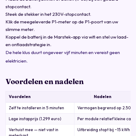
stopcontact.
Steek de stekker in het 230V-stopcontact.
Klik de meegeleverde P1-meter op de P1-poort van uw
slimme meter.
Koppel de batterij in de Marstek-app via wifi en stel uw laad-
en ontlaadstrategie in.
De hele klus duurt ongeveer vijf minuten en vereist geen
elektricien.
Voordelen en nadelen
Voordelen
Nadelen
Zelf te installeren in 5 minuten
Vermogen begrensd op 2.500
Lage instapprijs (1.299 euro)
Per module relatief kleine capac
Verhuist mee — niet vast in
Uitbreiding stopt bij ~15 kWh (1
meterkast