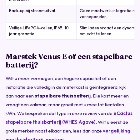
Back-up bij stroomuitval
Geen maatwerk-integratie me
zonnepanelen
Veilige LiFePO4-cellen, IP65, 10
Slim laden vraagt een dynamisc
jaar garantie
om echt te lonen
Marstek Venus E of een stapelbare
batterij?
Wilt u meer vermogen, een hogere capaciteit of een
installatie die volledig in de meterkast is geïntegreerd, kijk
dan naar een
stapelbare thuisbatterij
. Die kost meer en
vraagt een vakman, maar groeit met u mee tot tientallen
kWh. We bespreken dat type in onze review van de
eCactus
stapelbare thuisbatterij (WHES Agave)
. Wilt u eerst de
grote merken naast elkaar zien, lees dan onze
vergelijking
van thuisbatterij-merken
.