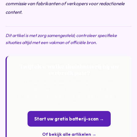
commissie van fabrikanten of verkopers voor redactionele
content.
Dit artikel is met zorg samengesteld; controleer specifieke
situaties altijd met een vakman of officiële bron.
Twijfelt u welke thuisbatterij bij uw
verbruik past?
Doe de gratis ParaatService-scan. U krijgt een
onderbouwd advies over capaciteit, type en
terugverdientijd — afgestemd op uw eigen verbruik en
postcode.
Start uw gratis batterij-scan →
Of bekijk alle artikelen →