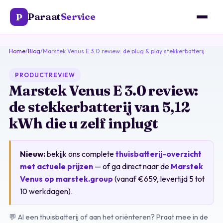
Paraat
Service
P
Home
/
Blog
/
Marstek Venus E 3.0 review: de plug & play stekkerbatterij
PRODUCTREVIEW
Marstek Venus E 3.0 review:
de stekkerbatterij van 5,12
kWh die u zelf inplugt
Nieuw:
bekijk ons complete
thuisbatterij-overzicht
met actuele prijzen
— of ga direct naar de
Marstek
Venus op marstek.group
(vanaf €659, levertijd 5 tot
10 werkdagen).
💬 Al een thuisbatterij of aan het oriënteren? Praat mee in de