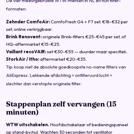
De vier meestgebruikte WTW-merken in NL en hun filter-
formaten:
Zehnder ComfoAir:
ComfoFresh G4 + F7 set, €18-€32 per
set, online verkrijgbaar.
Brink Renovent:
originele Brink-filters €25-€45 per set, of
HQ-aftermarket €15-€25.
Vaillant recoVAIR:
set €30-€55 — duurder maar specifiek.
StorkAir / Itho:
aftermarket €20-€35.
Tip: koop niet de absolute goedkoopste no-name filters van
AliExpress. Lekkende afdichting = onfilteruurd lucht =
slechter dan verstopte originele filter.
Stappenplan zelf vervangen (15
minuten)
WTW uitschakelen.
Hoofdschakelaar of bedieningspaneel
op stand-by/nul. Wachten 30 seconden tot ventilator