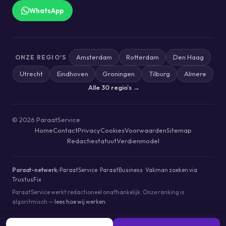
WhatsApp
Amsterdam
Rotterdam
Den Haag
ONZE REGIO'S
Utrecht
Eindhoven
Groningen
Tilburg
Almere
Alle 30 regio's →
© 2026 ParaatService
Home
Contact
Privacy
Cookies
Voorwaarden
Sitemap
Redactiestatuut
Verdienmodel
Paraat-netwerk:
ParaatService
·
ParaatBusiness
·
Vakman zoeken via
TrustusFix
ParaatService werkt redactioneel onafhankelijk. Onze ranking is
algoritmisch —
lees hoe wij werken
.