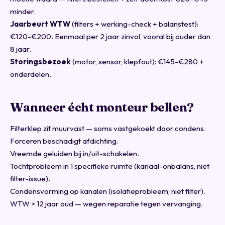
minder.
Jaarbeurt WTW
(filters + werking-check + balanstest):
€120-€200. Eenmaal per 2 jaar zinvol, vooral bij ouder dan
8 jaar.
Storingsbezoek
(motor, sensor, klepfout): €145-€280 +
onderdelen.
Wanneer écht monteur bellen?
Filterklep zit muurvast — soms vastgekoekt door condens.
Forceren beschadigt afdichting.
Vreemde geluiden bij in/uit-schakelen.
Tochtprobleem in 1 specifieke ruimte (kanaal-onbalans, niet
filter-issue).
Condensvorming op kanalen (isolatieprobleem, niet filter).
WTW > 12 jaar oud — wegen reparatie tegen vervanging.