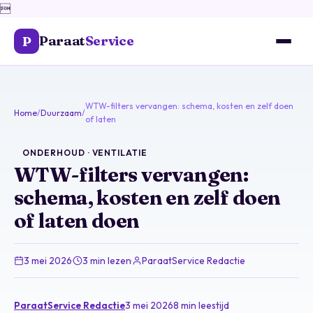

Paraat
Service
P
WTW-filters vervangen: schema, kosten en zelf doen
Home
/
Duurzaam
/
of laten
ONDERHOUD · VENTILATIE
WTW-filters vervangen:
schema, kosten en zelf doen
of laten doen
3 mei 2026
·
3 min lezen
·
ParaatService Redactie
ParaatService Redactie
3 mei 2026
8 min leestijd