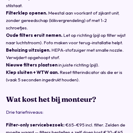
stilstaat.
Filterklep openen.
Meestal aan voorkant of zijkant unit,
zonder gereedschap (klikvergrendeling) of met 1-2
schroefjes.
Oude filters eruit nemen.
Let op richting (pijl op filter wijst
naar luchtstroom). Foto maken voor terug-installatie helpt.
Behuizing uitzuigen.
HEPA-stofzuiger met smalle nozzle.
Verwijdert opgehoopt stof.
Nieuwe filters plaatsen
in juiste richting (pijl).
Klep sluiten + WTW aan.
Reset filterindicator als die er is
(vaak 5 seconden ingedrukt houden).
Wat kost het bij monteur?
Drie tariefniveaus:
Filter-only servicebezoek:
€65-€95 incl. filter. Zelden de
moeite waard — filters bestellen + zelf doen kost €20-€45