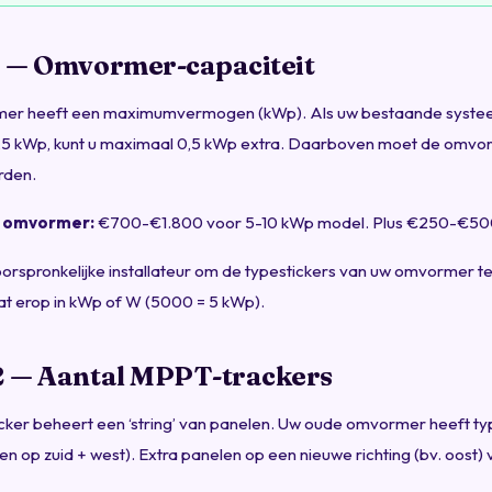
 1 — Omvormer-capaciteit
er heeft een maximumvermogen (kWp). Als uw bestaande systee
,5 kWp, kunt u maximaal 0,5 kWp extra. Daarboven moet de omvo
rden.
a omvormer:
€700-€1.800 voor 5-10 kWp model. Plus €250-€500 i
oorspronkelijke installateur om de typestickers van uw omvormer te
t erop in kWp of W (5000 = 5 kWp).
 2 — Aantal MPPT-trackers
ker beheert een ‘string’ van panelen. Uw oude omvormer heeft ty
len op zuid + west). Extra panelen op een nieuwe richting (bv. oost)