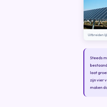
Uitbreiden l
Steeds m
bestaand
laat groe
zijn vier
maken da