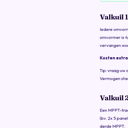
Valkuil
Iedere omvorm
omvormer is 4
vervangen wo
Kosten extr
Tip: vraag uw 
Vermogen staa
Valkuil
Een MPPT-trac
(bv. 2x 5 pane
derde MPPT.