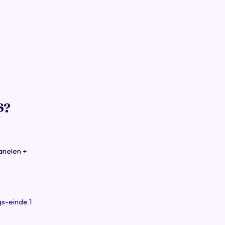
6?
anelen +
gs-einde 1