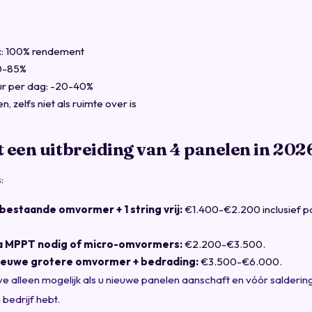
ak: 100% rendement
80-85%
ur per dag: -20-40%
n, zelfs niet als ruimte over is
 een uitbreiding van 4 panelen in 202
:
bestaande omvormer + 1 string vrij:
€1.400-€2.200 inclusief p
a MPPT nodig of micro-omvormers:
€2.200-€3.500.
ieuwe grotere omvormer + bedrading:
€3.500-€6.000.
alleen mogelijk als u nieuwe panelen aanschaft en vóór salderin
 bedrijf hebt.