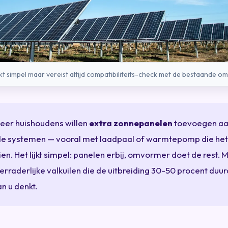
ijkt simpel maar vereist altijd compatibiliteits-check met de bestaande o
eer huishoudens willen
extra zonnepanelen
toevoegen a
e systemen — vooral met laadpaal of warmtepomp die het
ien. Het lijkt simpel: panelen erbij, omvormer doet de rest. 
 verraderlijke valkuilen die de uitbreiding 30-50 procent duu
n u denkt.