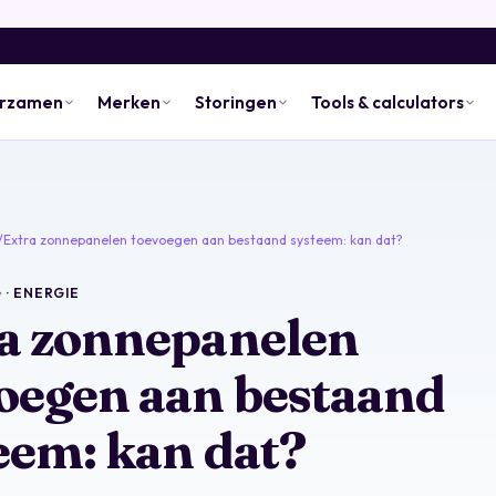
urzamen
Merken
Storingen
Tools & calculators
/
Extra zonnepanelen toevoegen aan bestaand systeem: kan dat?
 · ENERGIE
a zonnepanelen
oegen aan bestaand
eem: kan dat?