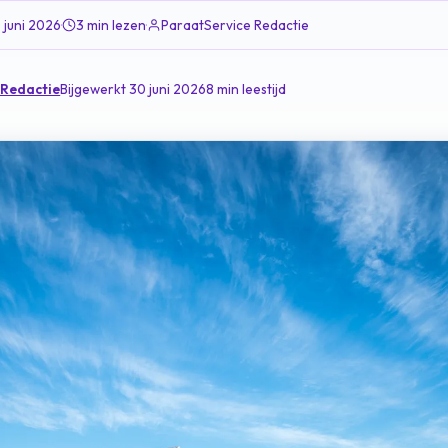
 juni 2026
·
3 min lezen
·
ParaatService Redactie
 Redactie
Bijgewerkt 30 juni 2026
8 min leestijd