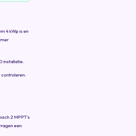
m 4 kWp is en
rmer
nstallatie.
 controleren.
pisch 2 MPPT's
 vragen een