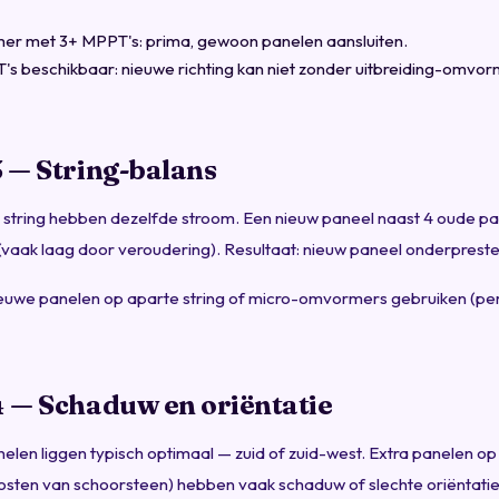
er met 3+ MPPT's: prima, gewoon panelen aansluiten.
's beschikbaar: nieuwe richting kan niet zonder uitbreiding-omvor
3 — String-balans
 string hebben dezelfde stroom. Een nieuw paneel naast 4 oude p
(vaak laag door veroudering). Resultaat: nieuw paneel onderpreste
euwe panelen op aparte string of micro-omvormers gebruiken (pe
4 — Schaduw en oriëntatie
len liggen typisch optimaal — zuid of zuid-west. Extra panelen op ‘
 oosten van schoorsteen) hebben vaak schaduw of slechte oriëntatie