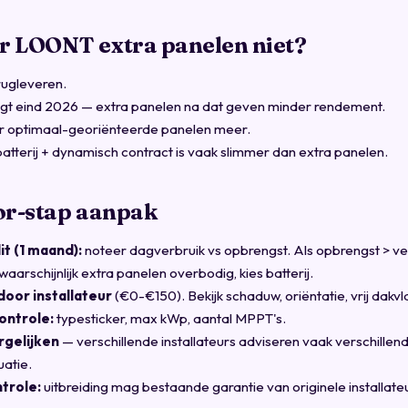
 LOONT extra panelen niet?
rugleveren.
igt eind 2026 — extra panelen na dat geven minder rendement.
r optimaal-georiënteerde panelen meer.
 batterij + dynamisch contract is vaak slimmer dan extra panelen.
or-stap aanpak
t (1 maand):
noteer dagverbruik vs opbrengst. Als opbrengst > ve
aarschijnlijk extra panelen overbodig, kies batterij.
or installateur
(€0-€150). Bekijk schaduw, oriëntatie, vrij dakvl
ntrole:
typesticker, max kWp, aantal MPPT's.
rgelijken
— verschillende installateurs adviseren vaak verschillen
uatie.
trole:
uitbreiding mag bestaande garantie van originele installateu