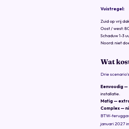
Vuistregel:
Zuid op vrij d
Oost / west: 
Schaduw 1-3 u
Noord: niet doe
Wat kost
Drie scenario's
Eenvoudig — 
installatie.
Matig — extr
Complex — n
BTW-teruggave 
januari 2027 in