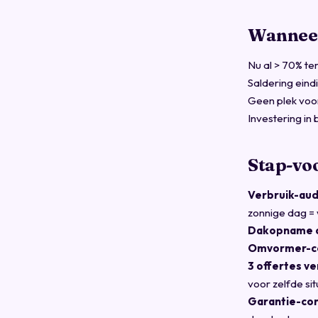
Wanneer
Nu al > 70% te
Saldering eind
Geen plek voo
Investering in
Stap-vo
Verbruik-audi
zonnige dag = w
Dakopname do
Omvormer-co
3 offertes ve
voor zelfde sit
Garantie-con