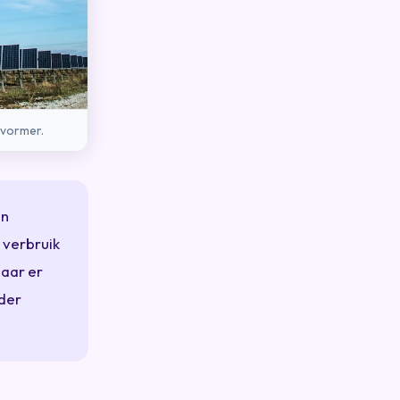
mvormer.
an
 verbruik
Maar er
rder