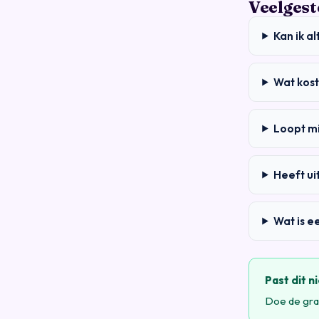
Veelgest
Kan ik a
Wat kost
Loopt mi
Heeft ui
Wat is 
Past dit ni
Doe de grat