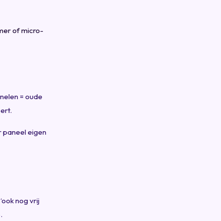
mer of micro-
anelen = oude
ert.
r paneel eigen
ook nog vrij
.