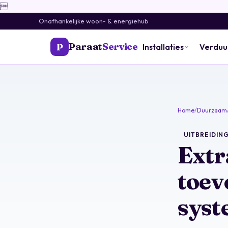

Onafhankelijke woon- & energiehub
Paraat
Service
P
Installaties
Verdu
Home
/
Duurzaam
UITBREIDING
Extr
toev
syst