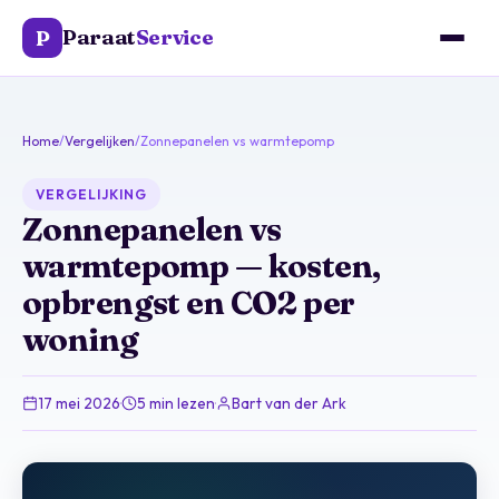
Paraat
Service
P
Home
/
Vergelijken
/
Zonnepanelen vs warmtepomp
VERGELIJKING
Zonnepanelen vs
warmtepomp — kosten,
opbrengst en CO2 per
woning
17 mei 2026
·
5 min lezen
·
Bart van der Ark