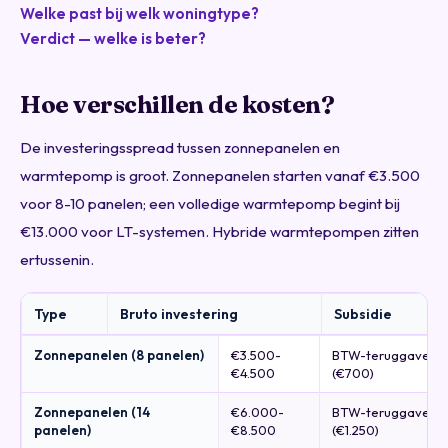
Welke past bij welk woningtype?
Verdict — welke is beter?
Hoe verschillen de kosten?
De investeringsspread tussen zonnepanelen en
warmtepomp is groot. Zonnepanelen starten vanaf €3.500
voor 8-10 panelen; een volledige warmtepomp begint bij
€13.000 voor LT-systemen. Hybride warmtepompen zitten
ertussenin.
Type
Bruto investering
Subsidie
Zonnepanelen (8 panelen)
€3.500-
BTW-teruggave
€4.500
(€700)
Zonnepanelen (14
€6.000-
BTW-teruggave
panelen)
€8.500
(€1.250)