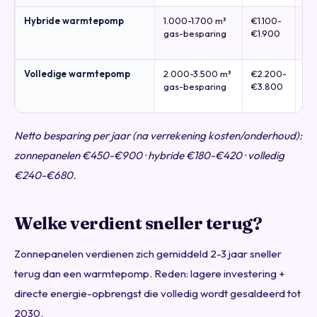
Hybride warmtepomp
1.000-1.700 m³
€1.100-
Mi
gas-besparing
€1.900
st
wa
Volledige warmtepomp
2.000-3.500 m³
€2.200-
Mi
gas-besparing
€3.800
st
wa
Netto besparing per jaar (na verrekening kosten/onderhoud):
zonnepanelen €450-€900 · hybride €180-€420 · volledig
€240-€680.
Welke verdient sneller terug?
Zonnepanelen verdienen zich gemiddeld 2-3 jaar sneller
terug dan een warmtepomp. Reden: lagere investering +
directe energie-opbrengst die volledig wordt gesaldeerd tot
2030.