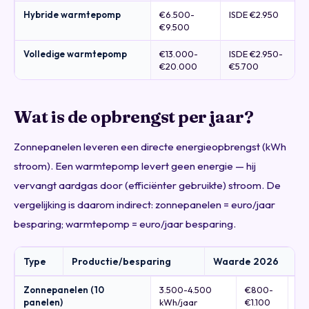
Hybride warmtepomp
€6.500-
ISDE €2.950
€9.500
Volledige warmtepomp
€13.000-
ISDE €2.950-
€20.000
€5.700
Wat is de opbrengst per jaar?
Zonnepanelen leveren een directe energieopbrengst (kWh
stroom). Een warmtepomp levert geen energie — hij
vervangt aardgas door (efficiënter gebruikte) stroom. De
vergelijking is daarom indirect: zonnepanelen = euro/jaar
besparing; warmtepomp = euro/jaar besparing.
Type
Productie/besparing
Waarde 2026
Zonnepanelen (10
3.500-4.500
€800-
Bij
panelen)
kWh/jaar
€1.100
sa