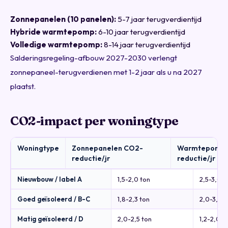
Zonnepanelen (10 panelen):
5-7 jaar terugverdientijd
Hybride warmtepomp:
6-10 jaar terugverdientijd
Volledige warmtepomp:
8-14 jaar terugverdientijd
Salderingsregeling-afbouw 2027-2030 verlengt
zonnepaneel-terugverdienen met 1-2 jaar als u na 2027
plaatst.
CO2-impact per woningtype
Woningtype
Zonnepanelen CO2-
Warmtepomp
reductie/jr
reductie/jr
Nieuwbouw / label A
1,5-2,0 ton
2,5-3,0 t
Goed geïsoleerd / B-C
1,8-2,3 ton
2,0-3,5 t
Matig geïsoleerd / D
2,0-2,5 ton
1,2-2,0 t