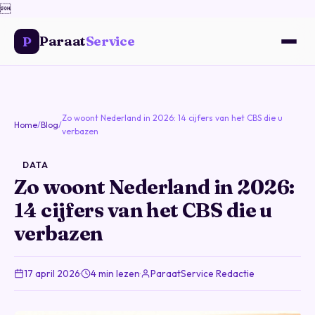

Paraat
Service
P
Zo woont Nederland in 2026: 14 cijfers van het CBS die u
Home
/
Blog
/
verbazen
DATA
Zo woont Nederland in 2026:
14 cijfers van het CBS die u
verbazen
17 april 2026
·
4 min lezen
·
ParaatService Redactie