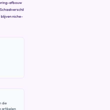
dering-afbouw
 Schaalverschil
blijven niche-
n die
 artikelen