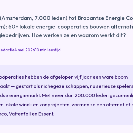
(Amsterdam, 7.000 leden) tot Brabantse Energie C
n): 60+ lokale energie-coöperaties bouwen alternat
giebedrijven. Hoe werken ze en waarom werkt dit?
Redactie
4 mei 2026
10 min leestijd
oöperaties hebben de afgelopen vijf jaar een ware boom
akt — gestart als nichegezelschappen, nu serieuze spelers
dse energiemarkt. Met meer dan 200.000 leden gezamenli
n lokale wind- en zonprojecten, vormen ze een alternatief
co, Vattenfall en Essent.