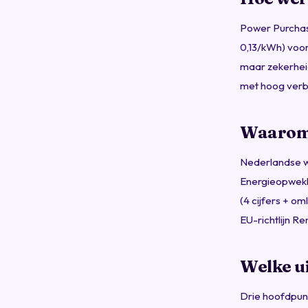
Power Purchase
0,13/kWh) voor
maar zekerhei
met hoog verbr
Waarom 
Nederlandse w
Energieopwekk
(4 cijfers + o
EU-richtlijn R
Welke ui
Drie hoofdpunt