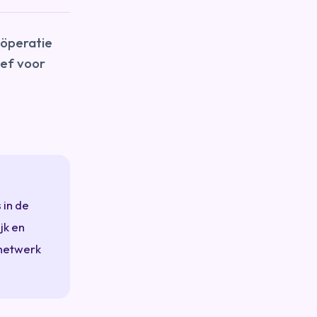
oöperatie
ief voor
 in de
jk en
 netwerk