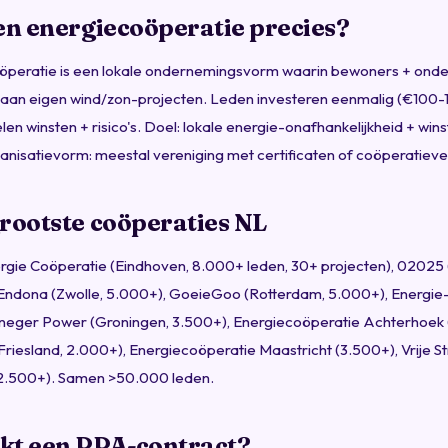
en energiecoöperatie precies?
öperatie is een lokale ondernemingsvorm waarin bewoners + on
an eigen wind/zon-projecten. Leden investeren eenmalig (€100-
en winsten + risico's. Doel: lokale energie-onafhankelijkheid + winst
Organisatievorm: meestal vereniging met certificaten of coöperatieve
rootste coöperaties NL
rgie Coöperatie (Eindhoven, 8.000+ leden, 30+ projecten), 0202
Endona (Zwolle, 5.000+), GoeieGoo (Rotterdam, 5.000+), Energie-
neger Power (Groningen, 3.500+), Energiecoöperatie Achterhoek 
riesland, 2.000+), Energiecoöperatie Maastricht (3.500+), Vrije 
2.500+). Samen >50.000 leden.
kt een PPA-contract?