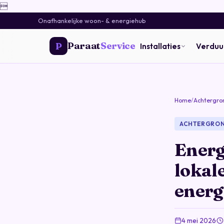

Onafhankelijke woon- & energiehub
Paraat
Service
P
Installaties
Verdu
Home
/
Achtergro
ACHTERGRO
Energ
lokal
energ
4 mei 2026
·