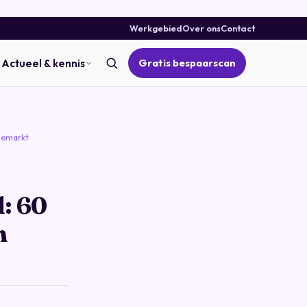
Werkgebied
Over ons
Contact
Gratis bespaarscan
Actueel & kennis
giemarkt
: 60
n