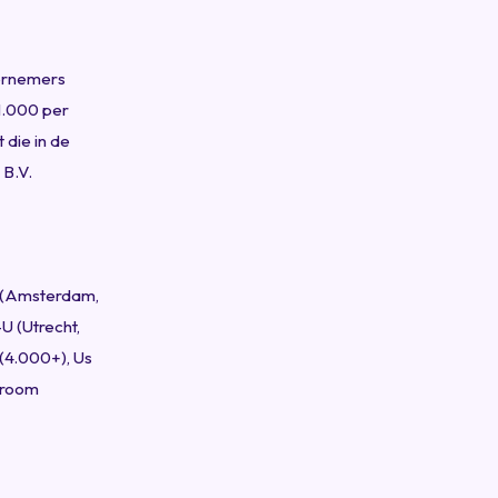
dernemers
1.000 per
 die in de
 B.V.
5 (Amsterdam,
U (Utrecht,
(4.000+), Us
Stroom