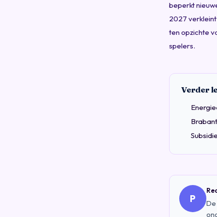
beperkt nieuw
2027 verkleint 
ten opzichte v
spelers.
Verder l
Energie
Brabant
Subsidie
Red
P
De 
ona