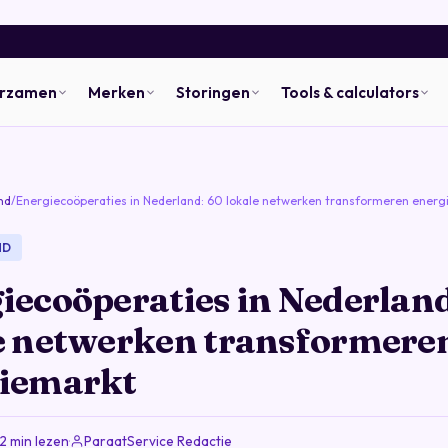
urzamen
Merken
Storingen
Tools & calculators
nd
/
Energiecoöperaties in Nederland: 60 lokale netwerken transformeren ener
ND
iecoöperaties in Nederland
e netwerken transformere
iemarkt
2 min lezen
·
ParaatService Redactie