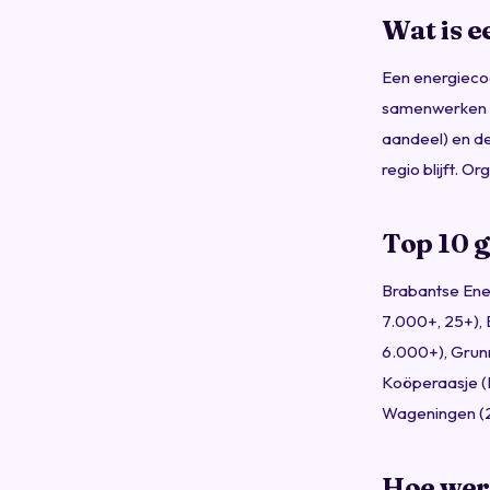
Wat is e
Een energieco
samenwerken a
aandeel) en del
regio blijft. 
Top 10 g
Brabantse Ene
7.000+, 25+), 
6.000+), Grun
Koöperaasje (F
Wageningen (
Hoe wer