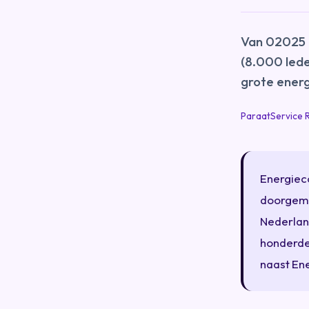
Van 02025 
(8.000 lede
grote ener
ParaatService 
Energiec
doorgema
Nederlan
honderde
naast Ene