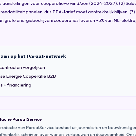
e aansluitingen voor coöperatieve wind/zon (2024-2027). (2) Sal
rendabiliteit panelen, dus PPA-tarief moet aantrekkelijk blijven. (3)
an grote energiebedrijven: coöperaties leveren ~5% van NL-elektra, 
ezen op het Paraat-netwerk
contracten vergelijken
se Energie Coöperatie B2B
s + financiering
actie ParaatService
redactie van ParaatService bestaat uit journalisten en bouwkundige
fhankelijk schrijven over wonen, verbouwen en duurzaamheid. Onze