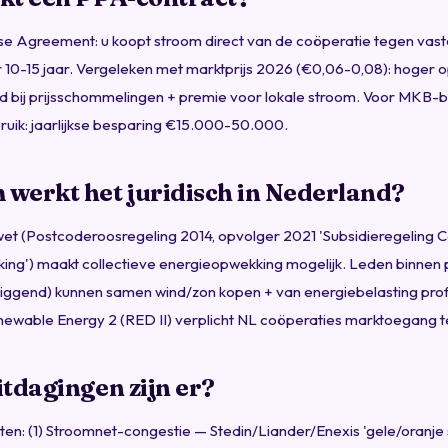
 Agreement: u koopt stroom direct van de coöperatie tegen vaste
 10-15 jaar. Vergeleken met marktprijs 2026 (€0,06-0,08): hoger o
d bij prijsschommelingen + premie voor lokale stroom. Voor MKB-
uik: jaarlijkse besparing €15.000-50.000.
werkt het juridisch in Nederland?
et (Postcoderoosregeling 2014, opvolger 2021 'Subsidieregeling 
ing') maakt collectieve energieopwekking mogelijk. Leden binnen
mliggend) kunnen samen wind/zon kopen + van energiebelasting prof
enewable Energy 2 (RED II) verplicht NL coöperaties marktoegang t
tdagingen zijn er?
en: (1) Stroomnet-congestie — Stedin/Liander/Enexis 'gele/oranje 