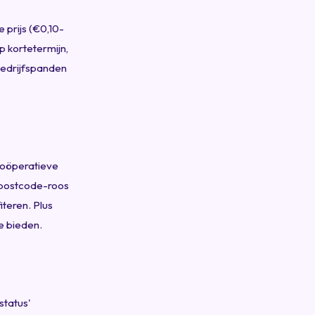
 prijs (€0,10-
p kortetermijn,
bedrijfspanden
Coöperatieve
 postcode-roos
iteren. Plus
e bieden.
status'