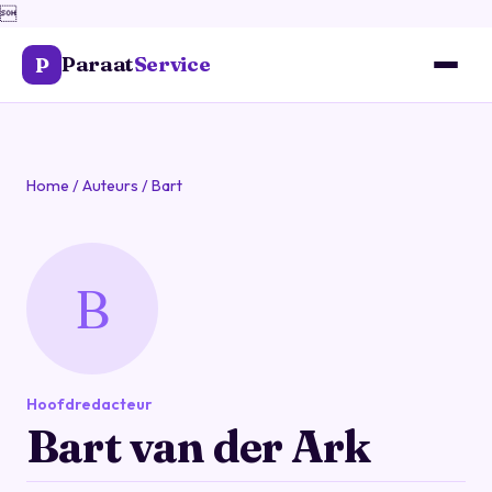

Paraat
Service
P
Home
/
Auteurs
/
Bart
B
Hoofdredacteur
Bart van der Ark