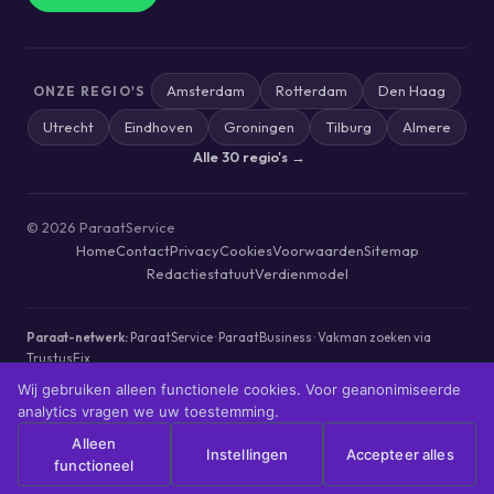
Amsterdam
Rotterdam
Den Haag
ONZE REGIO'S
Utrecht
Eindhoven
Groningen
Tilburg
Almere
Alle 30 regio's →
© 2026 ParaatService
Home
Contact
Privacy
Cookies
Voorwaarden
Sitemap
Redactiestatuut
Verdienmodel
Paraat-netwerk:
ParaatService
·
ParaatBusiness
·
Vakman zoeken via
TrustusFix
ParaatService werkt redactioneel onafhankelijk. Onze ranking is
Wij gebruiken alleen functionele cookies. Voor geanonimiseerde
algoritmisch —
lees hoe wij werken
.
analytics vragen we uw toestemming.
Alleen
Instellingen
Accepteer alles
functioneel
