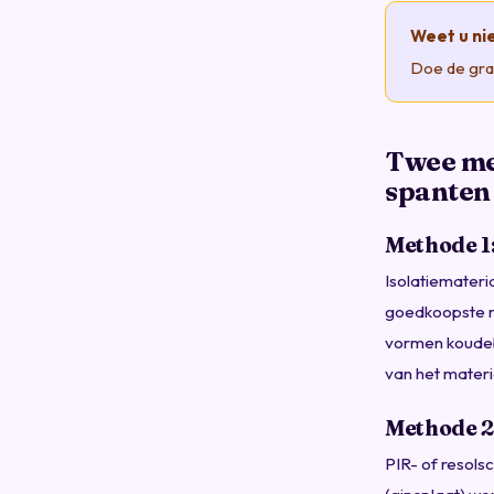
Weet u ni
Doe de grat
Twee me
spanten
Methode 1:
Isolatiemateri
goedkoopste me
vormen koudeb
van het materi
Methode 2:
PIR- of resol