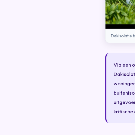
Dakisolatie 
Via een o
Dakisola
woningen:
buiteniso
uitgevoer
kritisch