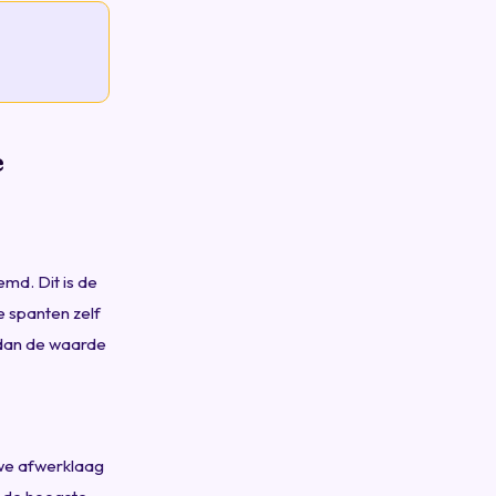
e
md. Dit is de
e spanten zelf
 dan de waarde
uwe afwerklaag