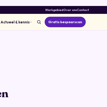
Werkgebied
Over ons
Contact
Gratis bespaarscan
Actueel & kennis
en