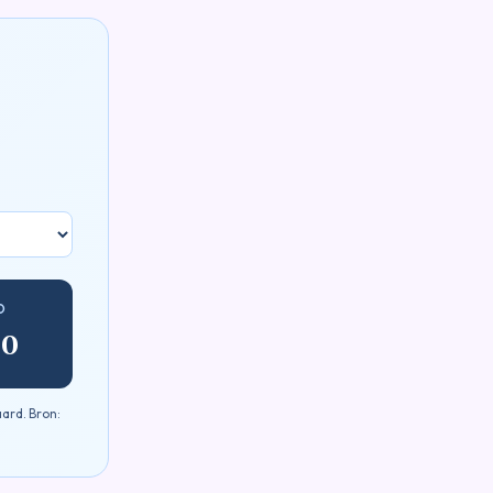
O
00
aard. Bron: