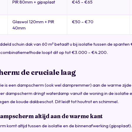
PIR 80mm + gipsplaat
€45 – €65
Glaswol 120mm + PIR
€50 – €70
40mm
deld schuin dak van 60 m² betaalt u bij isolatie tussen de spanten
 combinatiemethode loopt dit op tot €3.000 – €4.200.
erm: de cruciale laag
atie is een dampscherm (ook wel dampremmer) aan de warme zijde 
der dampscherm dringt waterdamp vanuit de woning in de isolatie 
gen de koude dakbeschot. Dit leidt tot houtrot en schimmel.
 dampscherm altijd aan de warme kant
 komt altijd tussen de isolatie en de binnenafwerking (gipsplaat