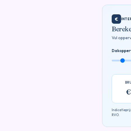
€
INTE
Bereke
Vul opperv
Dakopper
BR
€
Indicatiepri
RVO.