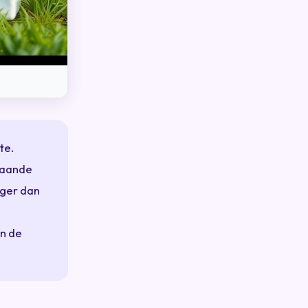
te.
taande
ager dan
en de