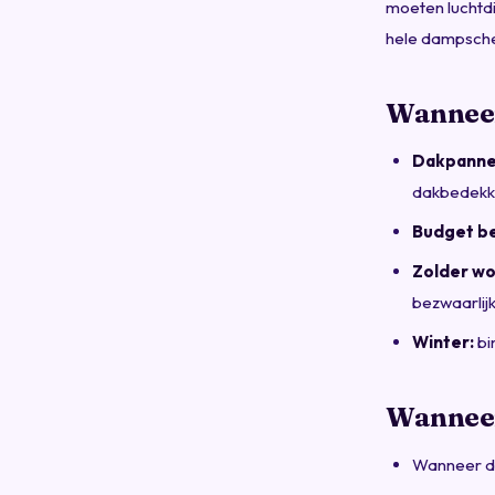
moeten luchtdi
hele dampscherm
Wanneer
Dakpannen
dakbedekk
Budget b
Zolder wo
bezwaarlij
Winter:
bi
Wanneer 
Wanneer d