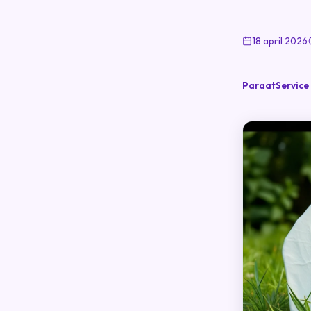
18 april 2026
·
ParaatService