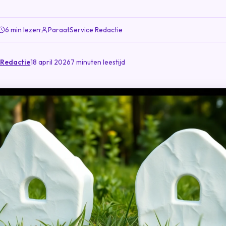
6 min lezen
·
ParaatService Redactie
 Redactie
18 april 2026
7 minuten leestijd