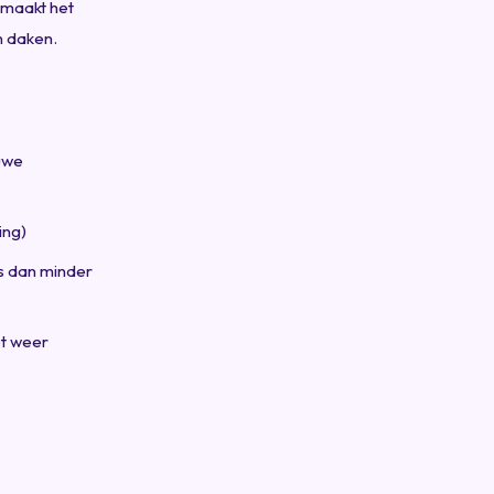
 maakt het
n daken.
euwe
ing)
is dan minder
et weer