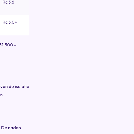
Rc 3,6
Rc 5,0+
 €1.500 –
van de isolatie
en
). De naden