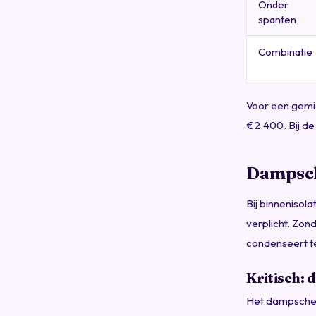
Onder
spanten
Combinatie
Voor een gemid
€2.400. Bij de
Dampsch
Bij binnenisol
verplicht. Zon
condenseert te
Kritisch:
Het dampscherm