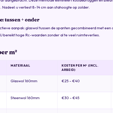
ordt aangebracht. Deze methode elimineert koudebruggen en bied
. Nadeel: u verliest 8–14 cm aan stahoogte op zolder.
: tussen + onder
ctieve aanpak: glaswol tussen de spanten gecombineerd met een 
 U bereikt hoge Rc-waarden zonder al te veel ruimteverlies.
per m²
MATERIAAL
KOSTEN PER M² (INCL.
ARBEID)
Glaswol 160mm
€25 – €40
Steenwol 160mm
€30 – €45