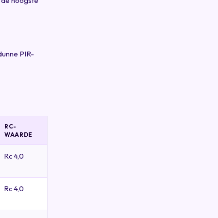
t de hoogste
dunne PIR-
RC-
WAARDE
Rc 4,0
Rc 4,0