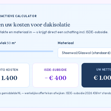
RACTIEVE CALCULATOR
n uw kosten voor dakisolatie
lakte en materiaal in — u krijgt direct een schatting incl. ISDE-subsidie.
vlak
50
m²
Materiaal
UW NETT
UTO KOSTEN
ISDE-SUBSIDIE
€ 1.0
 1.400
− € 400
js gemiddelde NL — werkelijke offerte kan afwijken. ISDE-subsidie 2026: €8/m² stand