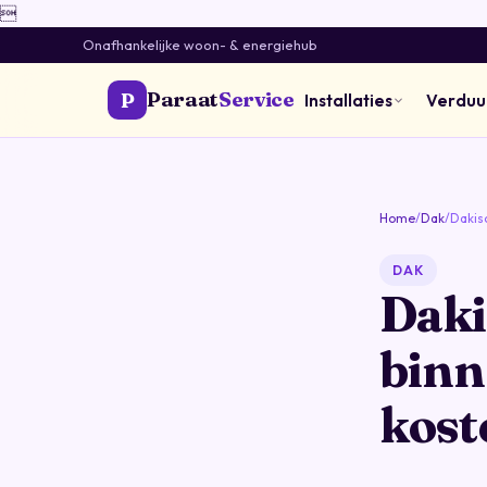

Onafhankelijke woon- & energiehub
Paraat
Service
P
Installaties
Verdu
Home
/
Dak
/
Dakis
DAK
Daki
binn
kost