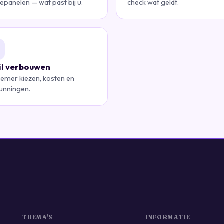
epanelen — wat past bij u.
check wat geldt.
wil verbouwen
emer kiezen, kosten en
unningen.
THEMA'S
INFORMATIE