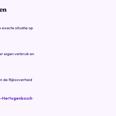
ven
 exacte situatie op
r eigen verbruik en
an de Rijksoverheid
's-Hertogenbosch
·