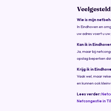
Veelgesteld
Wie is mijn netbe
In Eindhoven en omge
uw adres voert u uw
Kan ik in Eindhov
Ja, maar bij netcon
opslag beperken dat
Krijg ik in Eindho
Vaak wel, maar reken
en kunnen ook kleinv
Lees verder:
Netc
Netcongestie in Ti