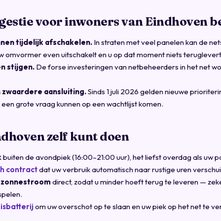
gestie voor inwoners van Eindhoven b
en tijdelijk afschakelen.
In straten met veel panelen kan de ne
 omvormer even uitschakelt en u op dat moment niets teruglevert
n stijgen.
De forse investeringen van netbeheerders in het net wo
 zwaardere aansluiting.
Sinds 1 juli 2026 gelden nieuwe prioriter
 een grote vraag kunnen op een wachtlijst komen.
ndhoven zelf kunt doen
k
buiten de avondpiek (16:00–21:00 uur), het liefst overdag als uw
h contract
dat uw verbruik automatisch naar rustige uren verschui
n zonnestroom
direct, zodat u minder hoeft terug te leveren — zek
spelen.
isbatterij
om uw overschot op te slaan en uw piek op het net te ver