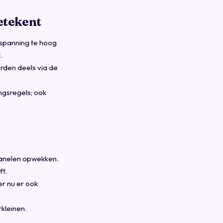
etekent
tspanning te hoog
.
rden deels via de
ingsregels; ook
 panelen opwekken.
ft.
er nu er ook
kleinen.