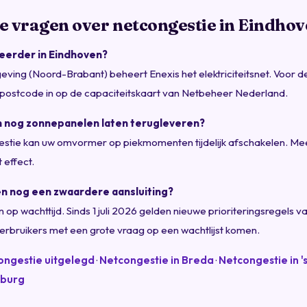
e vragen over netcongestie in Eindho
heerder in Eindhoven?
ving (Noord-Brabant) beheert Enexis het elektriciteitsnet. Voor de
 postcode in op de capaciteitskaart van Netbeheer Nederland.
en nog zonnepanelen laten terugleveren?
gestie kan uw omvormer op piekmomenten tijdelijk afschakelen. Mee
 effect.
ven nog een zwaardere aansluiting?
 op wachttijd. Sinds 1 juli 2026 gelden nieuwe prioriteringsregels v
erbruikers met een grote vraag op een wachtlijst komen.
ongestie uitgelegd
·
Netcongestie in Breda
·
Netcongestie in 
lburg