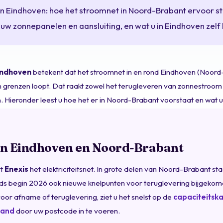
n Eindhoven: hoe het stroomnet in Noord-Brabant ervoor st
uw zonnepanelen en aansluiting, en wat u in Eindhoven zelf 
indhoven
betekent dat het stroomnet in en rond Eindhoven (Noord
 grenzen loopt. Dat raakt zowel het terugleveren van zonnestroom
. Hieronder leest u hoe het er in Noord-Brabant voorstaat en wat u
 in Eindhoven en Noord-Brabant
rt
Enexis
het elektriciteitsnet. In grote delen van Noord-Brabant s
inds begin 2026 ook nieuwe knelpunten voor teruglevering bijgekom
voor afname of teruglevering, ziet u het snelst op de
capaciteitsk
land
door uw postcode in te voeren.