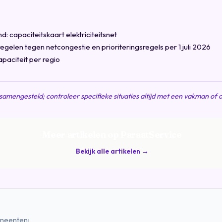
 capaciteitskaart elektriciteitsnet
egelen tegen netcongestie en prioriteringsregels per 1 juli 2026
apaciteit per regio
g samengesteld; controleer specifieke situaties altijd met een vakman of o
Meer artikelen op ParaatService
Bekijk alle artikelen →
emeenten: