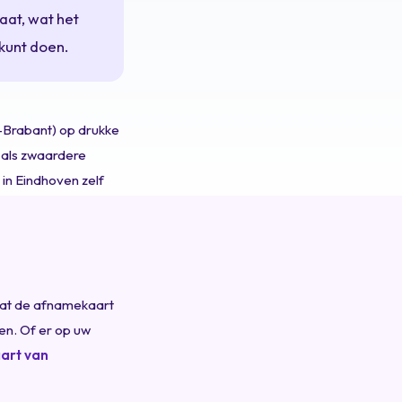
aat, wat het
kunt doen.
-Brabant) op drukke
 als zwaardere
 in Eindhoven zelf
taat de afnamekaart
en. Of er op uw
aart van