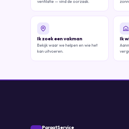
ventilatie — vind de oorzaak.
zonn
Ik zoek een vakman
Ik 
Bekijk waar we helpen en wie het
Aann
kan uitvoeren.
verg
ParaatService