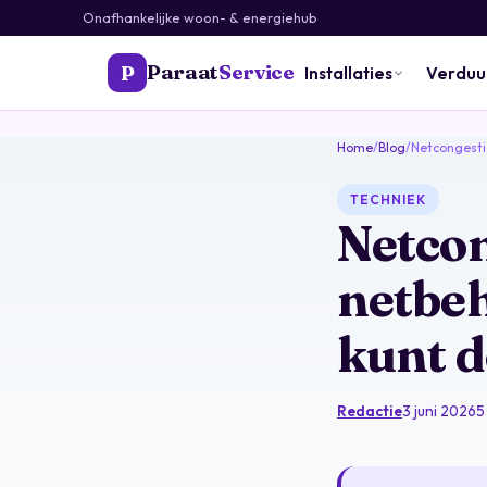
Onafhankelijke woon- & energiehub
Paraat
Service
P
Installaties
Verdu
Home
/
Blog
/
Netcongestie
TECHNIEK
Netcon
netbeh
kunt 
Redactie
3 juni 2026
5