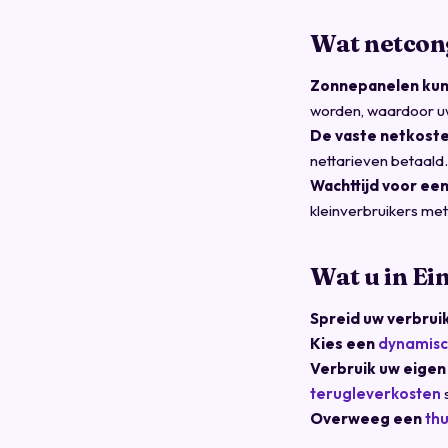
Wat netcon
Zonnepanelen kunn
worden, waardoor uw
De vaste netkoste
nettarieven betaald.
Wachttijd voor een
kleinverbruikers met
Wat u in Ei
Spreid uw verbrui
Kies een
dynamisc
Verbruik uw eige
terugleverkosten
Overweeg een
thu