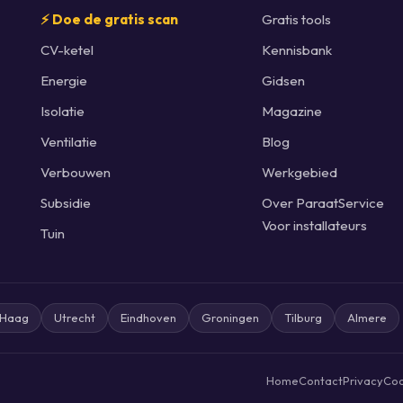
⚡ Doe de gratis scan
Gratis tools
CV-ketel
Kennisbank
Energie
Gidsen
Isolatie
Magazine
Ventilatie
Blog
Verbouwen
Werkgebied
Subsidie
Over ParaatService
Voor installateurs
Tuin
 Haag
Utrecht
Eindhoven
Groningen
Tilburg
Almere
Home
Contact
Privacy
Coo