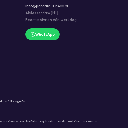
info@paraatbusiness.nl
Alblasserdam (NL)
Reactie binnen één werkdag
WhatsApp
Alle 30 regio's →
kies
Voorwaarden
Sitemap
Redactiestatuut
Verdienmodel