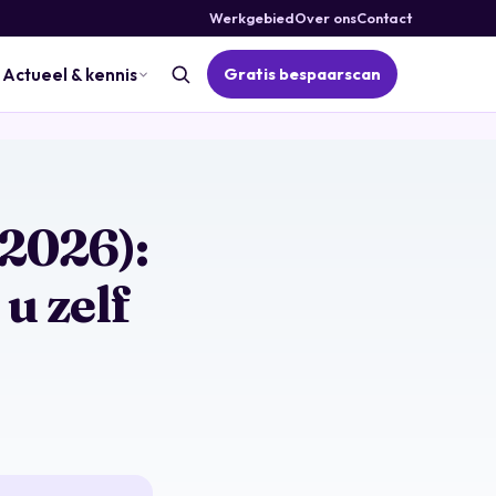
Werkgebied
Over ons
Contact
Gratis bespaarscan
Actueel & kennis
(2026):
u zelf