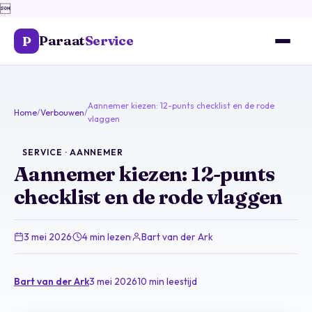

Paraat
Service
P
Aannemer kiezen: 12-punts checklist en de rode
Home
/
Verbouwen
/
vlaggen
SERVICE · AANNEMER
Aannemer kiezen: 12-punts
checklist en de rode vlaggen
3 mei 2026
·
4 min lezen
·
Bart van der Ark
Bart van der Ark
3 mei 2026
10 min leestijd